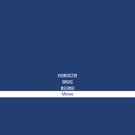
Локальные документы
Воспитательная работа
Студенческий совет
Медико-фармацевтическое отделение
Гуманитарное отделение
Учебная и производственная практика
Антикоррупционная политика
3D-тур по колледжу
У нас в гостях
Попечительский совет
Противодействие терроризму и экстремизму
НОВОСТИ
ЭИОС
ВСОКО
Меню
ГЛАВНАЯ
СВЕДЕНИЯ ОБ ОБРАЗОВАТЕЛЬНОЙ ОРГАНИЗАЦИИ
ПОСТУПАЮЩИМ
Приёмная кампания 2026-2027
План приёма
Стоимость обучения