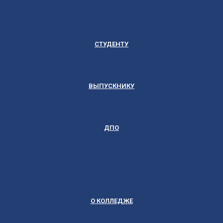
Приёмная кампания 2026-2027
План приёма
Стоимость обучения
Список поступивших
СТУДЕНТУ
Библиотека
Полезные ссылки
Расписание
ВЫПУСКНИКУ
Государственная итоговая аттестация
Первичная аккредитация
Центр содействия трудоустройству выпускников
ДПО
Структура центра повышения квалификации, подготовки и
переподготовки кадров
Документы
Форма заявления
Кадровый состав
Учебный портал центра ПКПиПК
О КОЛЛЕДЖЕ
Учредители
Структура