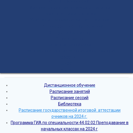
Студенческий совет
Медико-фармацевтическое отделение
Гуманитарное отделение
Учебная и производственная практика
Антикоррупционная политика
3D-тур по колледжу
У нас в гостях
Попечительский совет
Противодействие терроризму и экстремизму
НОВОСТИ
ЭИОС
ВСОКО
Дистанционное обучение
Расписание занятий
Расписание сессий
Библиотека
Расписание государственной итоговой аттестации
очников на 2024 г.
Программа ГИА по специальности 44.02.02 Преподавание в
начальных классах на 2024 г
.