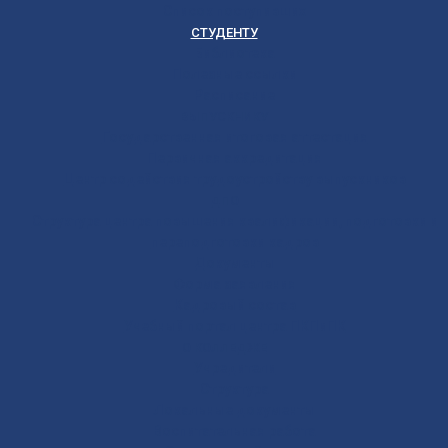
Список поступивших
СТУДЕНТУ
Библиотека
Полезные ссылки
Расписание
ВЫПУСКНИКУ
Государственная итоговая аттестация
Первичная аккредитация
Центр содействия трудоустройству выпускников
ДПО
Структура центра повышения квалификации, подготовки и
переподготовки кадров
Документы
Форма заявления
Кадровый состав
Учебный портал центра ПКПиПК
О КОЛЛЕДЖЕ
Учредители
Структура
Локальные документы
Воспитательная работа