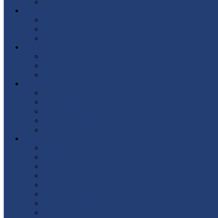
Список поступивших
СТУДЕНТУ
Библиотека
Полезные ссылки
Расписание
ВЫПУСКНИКУ
Государственная итоговая аттестация
Первичная аккредитация
Центр содействия трудоустройству выпускни
ДПО
Структура центра повышения квалификации, 
Документы
Форма заявления
Кадровый состав
Учебный портал центра ПКПиПК
О КОЛЛЕДЖЕ
Учредители
Структура
Локальные документы
Воспитательная работа
Студенческий совет
Медико-фармацевтическое отделение
Гуманитарное отделение
Учебная и производственная практика