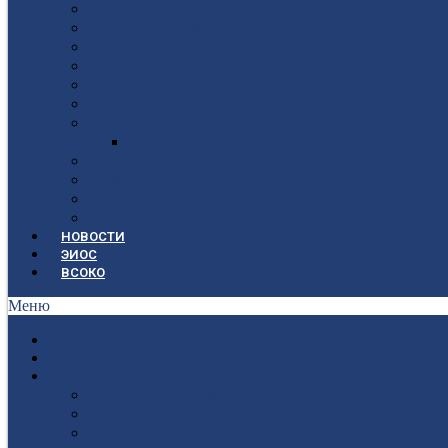
Структура
Локальные документы
Воспитательная работа
Студенческий совет
Медико-фармацевтическое отделение
Гуманитарное отделение
Учебная и производственная практика
Антикоррупционная политика
3D-тур по колледжу
У нас в гостях
Попечительский совет
Противодействие терроризму и экстремизму
НОВОСТИ
ЭИОС
ВСОКО
Меню
ГЛАВНАЯ
СВЕДЕНИЯ ОБ ОБРАЗОВАТЕЛЬНОЙ ОРГАНИЗАЦИИ
ПОСТУПАЮЩИМ
Приёмная кампания 2026-2027
План приёма
Стоимость обучения