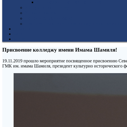
Антикоррупционная политика
3D-тур по колледжу
У нас в гостях
Попечительский совет
Противодействие терроризму и экстремизму
НОВОСТИ
ЭИОС
ВСОКО
Присвоение колледжу имени Имама Шамиля!
19.11.2019 прошло мероприятие посвященное присвоению Сев
ГМК им. имама Шамиля, президент культурно исторического 