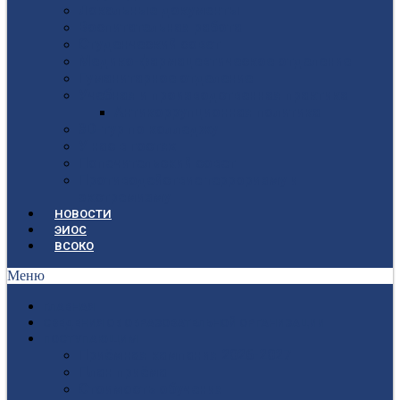
Локальные документы
Воспитательная работа
Студенческий совет
Медико-фармацевтическое отделение
Гуманитарное отделение
Учебная и производственная практика
Антикоррупционная политика
3D-тур по колледжу
У нас в гостях
Попечительский совет
Противодействие терроризму и
экстремизму
НОВОСТИ
ЭИОС
ВСОКО
Меню
ГЛАВНАЯ
СВЕДЕНИЯ ОБ ОБРАЗОВАТЕЛЬНОЙ ОРГАНИЗАЦИИ
ПОСТУПАЮЩИМ
Приёмная кампания 2026-2027
План приёма
Стоимость обучения