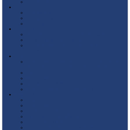
Список поступивших
СТУДЕНТУ
Библиотека
Полезные ссылки
Расписание
ВЫПУСКНИКУ
Государственная итоговая аттестация
Первичная аккредитация
Центр содействия трудоустройству
выпускников
ДПО
Структура центра повышения квалификации,
подготовки и переподготовки кадров
Документы
Форма заявления
Кадровый состав
Учебный портал центра ПКПиПК
О КОЛЛЕДЖЕ
Учредители
Структура
Локальные документы
Воспитательная работа
Студенческий совет
Медико-фармацевтическое отделение