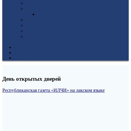
Гуманитарное отделение
Учебная и производственная практика
Антикоррупционная политика
3D-тур по колледжу
У нас в гостях
Попечительский совет
Противодействие терроризму и
экстремизму
НОВОСТИ
ЭИОС
ВСОКО
День открытых дверей
Республиканская газета «ИЛЧИ» на лакском языке