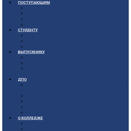
ПОСТУПАЮЩИМ
Приёмная кампания 2026-2027
План приёма
Стоимость обучения
Список поступивших
СТУДЕНТУ
Библиотека
Полезные ссылки
Расписание
ВЫПУСКНИКУ
Государственная итоговая аттестация
Первичная аккредитация
Центр содействия трудоустройству
выпускников
ДПО
Структура центра повышения квалификации,
подготовки и переподготовки кадров
Документы
Форма заявления
Кадровый состав
Учебный портал центра ПКПиПК
О КОЛЛЕДЖЕ
Учредители
Структура