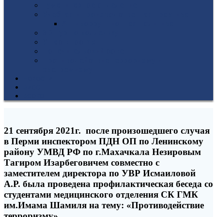
Гуманитарное отделение
Учебная и производственная практика
Антикоррупционная политика
3D-тур по колледжу
У нас в гостях
Попечительский совет
Противодействие терроризму и
экстремизму
НОВОСТИ
ЭИОС
ВСОКО
21 сентября 2021г. после произошедшего случая
в Перми инспектором ПДН ОП по Ленинскому
району УМВД РФ по г.Махачкала Незировым
Тагиром Изарбеговичем совместно с
заместителем директора по УВР Исмаиловой
А.Р. была проведена профилактическая беседа со
студентами медицинского отделения СК ГМК
им.Имама Шамиля на тему: «Противодействие
терроризму»