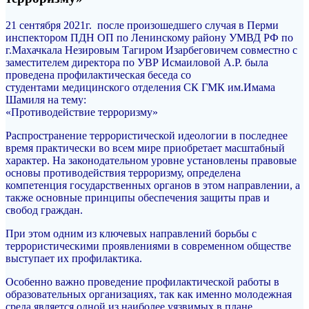
21 сентября 2021г. после произошедшего случая в Перми
инспектором ПДН ОП по Ленинскому району УМВД РФ по
г.Махачкала Незировым Тагиром Изарбеговичем совместно с
заместителем директора по УВР Исмаиловой А.Р. была
проведена профилактическая беседа со
студентами медицинского отделения СК ГМК им.Имама
Шамиля на тему:
«Противодействие терроризму»
Распространение террористической идеологии в последнее
время практически во всем мире приобретает масштабный
характер. На законодательном уровне установлены правовые
основы противодействия терроризму, определена
компетенция государственных органов в этом направлении, а
также основные принципы обеспечения защиты прав и
свобод граждан.
При этом одним из ключевых направлений борьбы с
террористическими проявлениями в современном обществе
выступает их профилактика.
Особенно важно проведение профилактической работы в
образовательных организациях, так как именно молодежная
среда является одной из наиболее уязвимых в плане