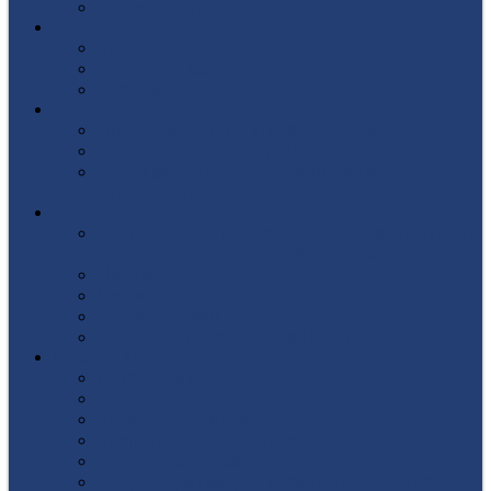
Список поступивших
СТУДЕНТУ
Библиотека
Полезные ссылки
Расписание
ВЫПУСКНИКУ
Государственная итоговая аттестация
Первичная аккредитация
Центр содействия трудоустройству
выпускников
ДПО
Структура центра повышения квалификации,
подготовки и переподготовки кадров
Документы
Форма заявления
Кадровый состав
Учебный портал центра ПКПиПК
О КОЛЛЕДЖЕ
Учредители
Структура
Локальные документы
Воспитательная работа
Студенческий совет
Медико-фармацевтическое отделение