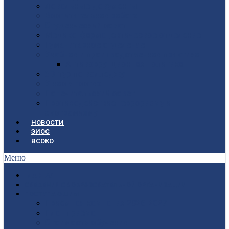
Локальные документы
Воспитательная работа
Студенческий совет
Медико-фармацевтическое отделение
Гуманитарное отделение
Учебная и производственная практика
Антикоррупционная политика
3D-тур по колледжу
У нас в гостях
Попечительский совет
Противодействие терроризму и
экстремизму
НОВОСТИ
ЭИОС
ВСОКО
Меню
ГЛАВНАЯ
СВЕДЕНИЯ ОБ ОБРАЗОВАТЕЛЬНОЙ ОРГАНИЗАЦИИ
ПОСТУПАЮЩИМ
Приёмная кампания 2026-2027
План приёма
Стоимость обучения