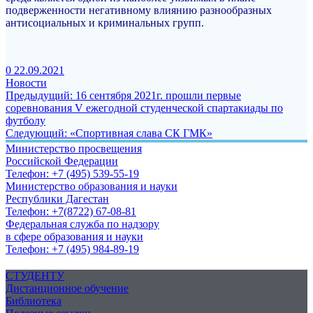
подверженности негативному влиянию разнообразных
антисоциальных и криминальных групп.
0
22.09.2021
Новости
Навигация
Предыдущая
Предыдущий:
16 сентября 2021г. прошли первые
запись:
соревнования V ежегодной студенческой спартакиады по
по
футболу
записям
Следующая
Следующий:
«Спортивная слава СК ГМК»
запись:
Министерство просвещения
Российской Федерации
Телефон: +7 (495) 539-55-19
Министерство образования и науки
Республики Дагестан
Телефон: +7(8722) 67-08-81
Федеральная служба по надзору
в сфере образования и науки
Телефон: +7 (495) 984-89-19
СТУДЕНТУ
Дистанционное обучение
Библиотека