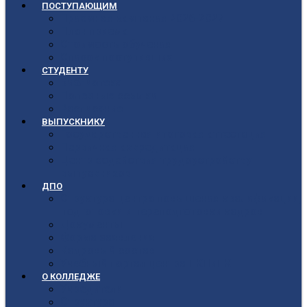
ПОСТУПАЮЩИМ
Приёмная кампания 2026-2027
План приёма
Стоимость обучения
Список поступивших
СТУДЕНТУ
Библиотека
Полезные ссылки
Расписание
ВЫПУСКНИКУ
Государственная итоговая аттестация
Первичная аккредитация
Центр содействия трудоустройству
выпускников
ДПО
Структура центра повышения квалификации,
подготовки и переподготовки кадров
Документы
Форма заявления
Кадровый состав
Учебный портал центра ПКПиПК
О КОЛЛЕДЖЕ
Учредители
Структура