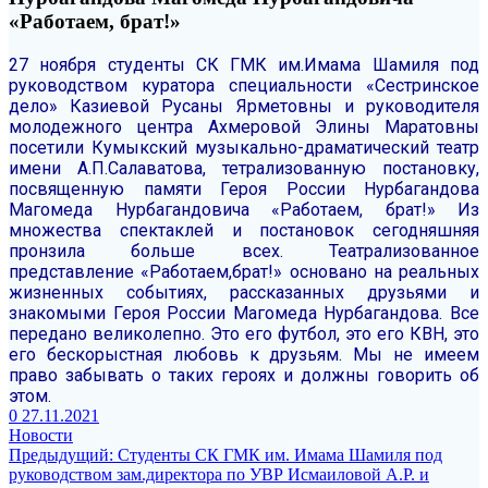
«Работаем, брат!»
27 ноября студенты СК ГМК им.Имама Шамиля под
руководством куратора специальности «Сестринское
дело» Казиевой Русаны Ярметовны и руководителя
молодежного центра Ахмеровой Элины Маратовны
посетили Кумыкский музыкально-драматический театр
имени А.П.Салаватова, тетрализованную постановку,
посвященную памяти Героя России Нурбагандова
Магомеда Нурбагандовича «Работаем, брат!»
Из
множества спектаклей и постановок сегодняшняя
пронзила больше всех.
Театрализованное
представление «Работаем,брат!» основано на реальных
жизненных событиях, рассказанных друзьями и
знакомыми Героя России Магомеда Нурбагандова.
Все
передано великолепно. Это его футбол, это его КВН, это
его бескорыстная любовь к друзьям.
Мы не имеем
право забывать о таких героях и должны говорить об
этом.
0
27.11.2021
Новости
Навигация
Предыдущая
Предыдущий:
Студенты СК ГМК им. Имама Шамиля под
запись:
руководством зам.директора по УВР Исмаиловой А.Р. и