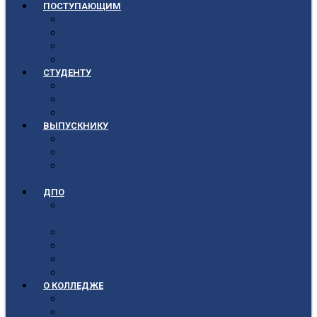
ПОСТУПАЮЩИМ
Приёмная кампания 2026-2027
План приёма
Стоимость обучения
Список поступивших
СТУДЕНТУ
Библиотека
Полезные ссылки
Расписание
ВЫПУСКНИКУ
Государственная итоговая аттестация
Первичная аккредитация
Центр содействия трудоустройству
выпускников
ДПО
Структура центра повышения квалификации,
подготовки и переподготовки кадров
Документы
Форма заявления
Кадровый состав
Учебный портал центра ПКПиПК
О КОЛЛЕДЖЕ
Учредители
Структура