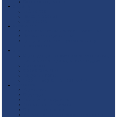
Список поступивших
СТУДЕНТУ
Библиотека
Полезные ссылки
Расписание
ВЫПУСКНИКУ
Государственная итоговая аттестация
Первичная аккредитация
Центр содействия трудоустройству
выпускников
ДПО
Структура центра повышения квалификации,
подготовки и переподготовки кадров
Документы
Форма заявления
Кадровый состав
Учебный портал центра ПКПиПК
О КОЛЛЕДЖЕ
Учредители
Структура
Локальные документы
Воспитательная работа
Студенческий совет
Медико-фармацевтическое отделение