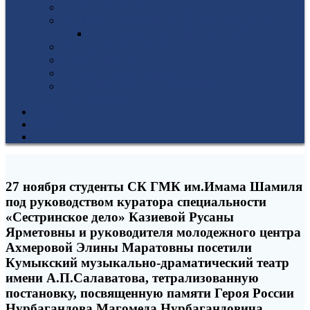
Гуманитарное отделение
Учебная и производственная практика
Антикоррупционная политика
3D-тур по колледжу
У нас в гостях
Попечительский совет
Противодействие терроризму и
экстремизму
НОВОСТИ
ЭИОС
ВСОКО
27 ноября студенты СК ГМК им.Имама Шамиля
под руководством куратора специальности
«Сестринское дело» Казиевой Русаны
Ярметовны и руководителя молодежного центра
Ахмеровой Элины Маратовны посетили
Кумыкский музыкально-драматический театр
имени А.П.Салаватова, тетрализованную
постановку, посвященную памяти Героя России
Нурбагандова Магомеда Нурбагандовича