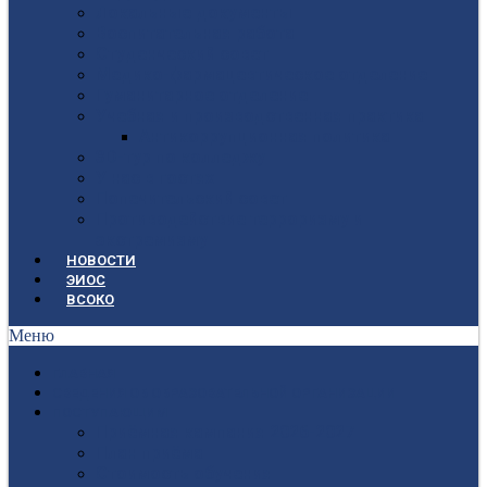
Локальные документы
Воспитательная работа
Студенческий совет
Медико-фармацевтическое отделение
Гуманитарное отделение
Учебная и производственная практика
Антикоррупционная политика
3D-тур по колледжу
У нас в гостях
Попечительский совет
Противодействие терроризму и
экстремизму
НОВОСТИ
ЭИОС
ВСОКО
Меню
ГЛАВНАЯ
СВЕДЕНИЯ ОБ ОБРАЗОВАТЕЛЬНОЙ ОРГАНИЗАЦИИ
ПОСТУПАЮЩИМ
Приёмная кампания 2026-2027
План приёма
Стоимость обучения