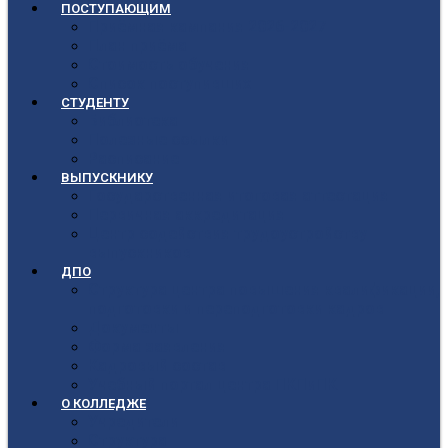
ПОСТУПАЮЩИМ
Приёмная кампания 2026-2027
План приёма
Стоимость обучения
Список поступивших
СТУДЕНТУ
Библиотека
Полезные ссылки
Расписание
ВЫПУСКНИКУ
Государственная итоговая аттестация
Первичная аккредитация
Центр содействия трудоустройству
выпускников
ДПО
Структура центра повышения квалификации,
подготовки и переподготовки кадров
Документы
Форма заявления
Кадровый состав
Учебный портал центра ПКПиПК
О КОЛЛЕДЖЕ
Учредители
Структура