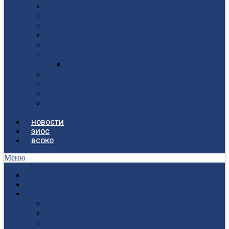
Локальные документы
Воспитательная работа
Студенческий совет
Медико-фармацевтическое отделение
Гуманитарное отделение
Учебная и производственная практика
Антикоррупционная политика
3D-тур по колледжу
У нас в гостях
Попечительский совет
Противодействие терроризму и
экстремизму
НОВОСТИ
ЭИОС
ВСОКО
Меню
ГЛАВНАЯ
СВЕДЕНИЯ ОБ ОБРАЗОВАТЕЛЬНОЙ ОРГАНИЗАЦИИ
ПОСТУПАЮЩИМ
Приёмная кампания 2026-2027
План приёма
Стоимость обучения