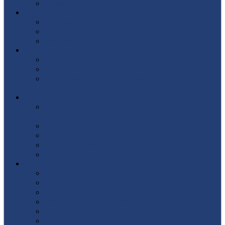
Список поступивших
СТУДЕНТУ
Библиотека
Полезные ссылки
Расписание
ВЫПУСКНИКУ
Государственная итоговая аттестация
Первичная аккредитация
Центр содействия трудоустройству
выпускников
ДПО
Структура центра повышения квалификации,
подготовки и переподготовки кадров
Документы
Форма заявления
Кадровый состав
Учебный портал центра ПКПиПК
О КОЛЛЕДЖЕ
Учредители
Структура
Локальные документы
Воспитательная работа
Студенческий совет
Медико-фармацевтическое отделение