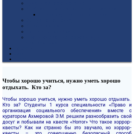
Гуманитарное отделение
Учебная и производственная практика
Антикоррупционная политика
3D-тур по колледжу
У нас в гостях
Попечительский совет
Противодействие терроризму и
экстремизму
НОВОСТИ
ЭИОС
ВСОКО
Чтобы хорошо учиться, нужно уметь хорошо
отдыхать. Кто за?
Чтобы хорошо учиться, нужно уметь хорошо отдыхать.
Кто за?
Студенты 1 курса специальности «Право и
организация социального обеспечения» вместе с
куратором Ахмеровой Э.М. решили разнообразить свой
досуг и побывали на квесте «Horror»
Что такое хоррор-
квесты?
Как ни странно бы это звучало, но хоррор-
квесты – это совершенно безопасный способ