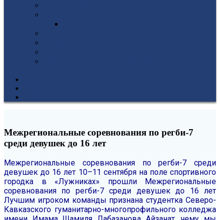
Гуманитарное отделение
Учебная и производственная практика
Антикоррупционная политика
3D-тур по колледжу
У нас в гостях
Попечительский совет
Противодействие терроризму и
экстремизму
НОВОСТИ
ЭИОС
ВСОКО
Межрегиональные соревнования по регби-7
среди девушек до 16 лет
Межрегиональные соревнования по регби-7 среди
девушек до 16 лет
10–11 сентября на поле спортивного
городка в «Лужниках» прошли Межрегиональные
соревнования по регби-7 среди девушек до 16 лет
Лучшим игроком команды признана студентка Северо-
Кавказского гуманитарно-многопрофильного колледжа
имени Имама Шамиля Лабазанова Айзанат, чему мы