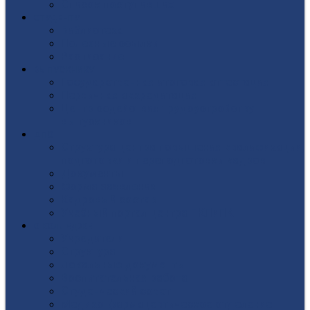
Список поступивших
СТУДЕНТУ
Библиотека
Полезные ссылки
Расписание
ВЫПУСКНИКУ
Государственная итоговая аттестация
Первичная аккредитация
Центр содействия трудоустройству
выпускников
ДПО
Структура центра повышения квалификации,
подготовки и переподготовки кадров
Документы
Форма заявления
Кадровый состав
Учебный портал центра ПКПиПК
О КОЛЛЕДЖЕ
Учредители
Структура
Локальные документы
Воспитательная работа
Студенческий совет
Медико-фармацевтическое отделение