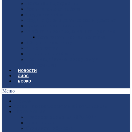
Локальные документы
Воспитательная работа
Студенческий совет
Медико-фармацевтическое отделение
Гуманитарное отделение
Учебная и производственная практика
Антикоррупционная политика
3D-тур по колледжу
У нас в гостях
Попечительский совет
Противодействие терроризму и
экстремизму
НОВОСТИ
ЭИОС
ВСОКО
Меню
ГЛАВНАЯ
СВЕДЕНИЯ ОБ ОБРАЗОВАТЕЛЬНОЙ ОРГАНИЗАЦИИ
ПОСТУПАЮЩИМ
Приёмная кампания 2026-2027
План приёма
Стоимость обучения