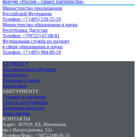
форуме «Россия – гарант партнерства»
Министерство просвещения
Российской Федерации
Телефон: +7 (495) 539-55-19
Министерство образования и науки
Республики Дагестан
Телефон: +7(8722) 67-08-81
Федеральная служба по надзору
в сфере образования и науки
Телефон: +7 (495) 984-89-19
СТУДЕНТУ
Дистанционное обучение
Библиотека
Полезные ссылки
Расписание
АБИТУРИЕНТУ
Стоимость обучения
Список поступивших
Приемная комиссия
План приема
КОНТАКТЫ
Адрес: 367018, РД, Махачкала,
пр-т Насрутдинова, 52а
Телефон/Факс: +7(8722)98-91-51