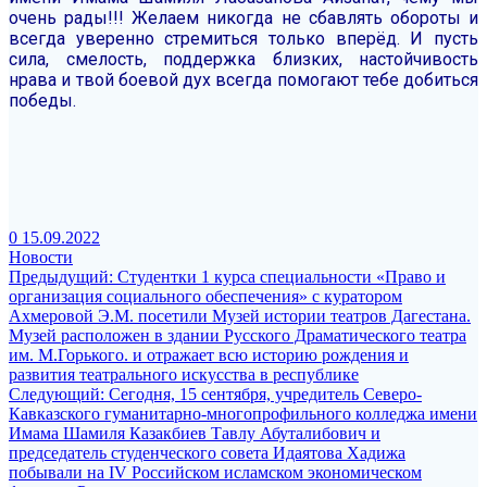
очень рады!!!
Желаем никогда не сбавлять обороты и
всегда уверенно стремиться только вперёд. И пусть
сила, смелость, поддержка близких, настойчивость
нрава и твой боевой дух всегда помогают тебе добиться
победы.
0
15.09.2022
Новости
Навигация
Предыдущая
Предыдущий:
Студентки 1 курса специальности «Право и
запись:
организация социального обеспечения» с куратором
по
Ахмеровой Э.М. посетили Музей истории театров Дагестана.
записям
Музей расположен в здании Русского Драматического театра
им. М.Горького. и отражает всю историю рождения и
развития театрального искусства в республике
Следующая
Следующий:
Сегодня, 15 сентября, учредитель Северо-
запись:
Кавказского гуманитарно-многопрофильного колледжа имени
Имама Шамиля Казакбиев Тавлу Абуталибович и
председатель студенческого совета Идаятова Хадижа
побывали на IV Российском исламском экономическом