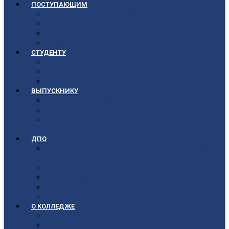
ПОСТУПАЮЩИМ
Приёмная кампания 2026-2027
План приёма
Стоимость обучения
Список поступивших
СТУДЕНТУ
Библиотека
Полезные ссылки
Расписание
ВЫПУСКНИКУ
Государственная итоговая аттестация
Первичная аккредитация
Центр содействия трудоустройству
выпускников
ДПО
Структура центра повышения квалификации,
подготовки и переподготовки кадров
Документы
Форма заявления
Кадровый состав
Учебный портал центра ПКПиПК
О КОЛЛЕДЖЕ
Учредители
Структура