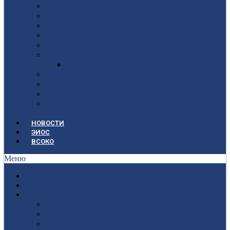
Локальные документы
Воспитательная работа
Студенческий совет
Медико-фармацевтическое отделение
Гуманитарное отделение
Учебная и производственная практика
Антикоррупционная политика
3D-тур по колледжу
У нас в гостях
Попечительский совет
Противодействие терроризму и
экстремизму
НОВОСТИ
ЭИОС
ВСОКО
Меню
ГЛАВНАЯ
СВЕДЕНИЯ ОБ ОБРАЗОВАТЕЛЬНОЙ ОРГАНИЗАЦИИ
ПОСТУПАЮЩИМ
Приёмная кампания 2026-2027
План приёма
Стоимость обучения