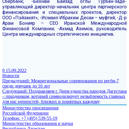
Сбербанк;
-Бехнам Байзад оглы Гурбан-заде-
управляющий директор-начальник центра партнерского
финансирования и специальных проектов, директор
ООО «Пэйзакят»;
-Исмаил Ибрахим Десаи – муфтий;
-Д-р
Арам Бонияр – CEO Иранской Международной
Финансовой Компании;
-Ахмад Азимов, руководитель
Центра международных стратегических инициатив.
0
15.09.2022
Новости
Навигация
Предыдущая
Предыдущий:
Межрегиональные соревнования по регби-7
запись:
среди девушек до 16 лет
по
Следующая
Следующий:
Поздравляем с Днем единства народов Дагестана
записям
запись:
– праздником, который символизирует незыблемость главных
для нас ценностей, близких и понятных каждому
Министерство просвещения
Российской Федерации
Телефон: +7 (495) 539-55-19
Министерство образования и науки
Республики Дагестан