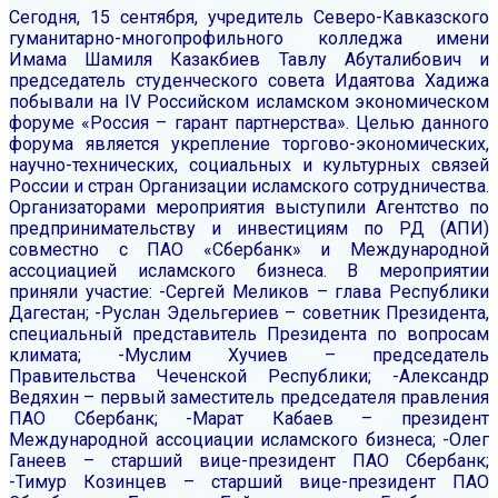
Сегодня, 15 сентября,
учредитель Северо-Кавказского
гуманитарно-многопрофильного колледжа имени
Имама Шамиля Казакбиев Тавлу Абуталибович и
председатель студенческого совета Идаятова Хадижа
побывали на IV Российском исламском экономическом
форуме «Россия – гарант партнерства».
Целью данного
форума является укрепление торгово-экономических,
научно-технических, социальных и культурных связей
России и стран Организации исламского сотрудничества.
Организаторами мероприятия выступили Агентство по
предпринимательству и инвестициям по РД (АПИ)
совместно с ПАО «Сбербанк» и Международной
ассоциацией исламского бизнеса.
В мероприятии
приняли участие:
-Сергей Меликов – глава Республики
Дагестан;
-Руслан Эдельгериев – советник Президента,
специальный представитель Президента по вопросам
климата;
-Муслим Хучиев – председатель
Правительства Чеченской Республики;
-Александр
Ведяхин – первый заместитель председателя правления
ПАО Сбербанк;
-Марат Кабаев – президент
Международной ассоциации исламского бизнеса;
-Олег
Ганеев – старший вице-президент ПАО Сбербанк;
-Тимур Козинцев – старший вице-президент ПАО