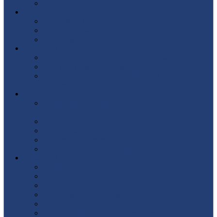
Список поступивших
СТУДЕНТУ
Библиотека
Полезные ссылки
Расписание
ВЫПУСКНИКУ
Государственная итоговая аттестация
Первичная аккредитация
Центр содействия трудоустройству
выпускников
ДПО
Структура центра повышения квалификации,
подготовки и переподготовки кадров
Документы
Форма заявления
Кадровый состав
Учебный портал центра ПКПиПК
О КОЛЛЕДЖЕ
Учредители
Структура
Локальные документы
Воспитательная работа
Студенческий совет
Медико-фармацевтическое отделение