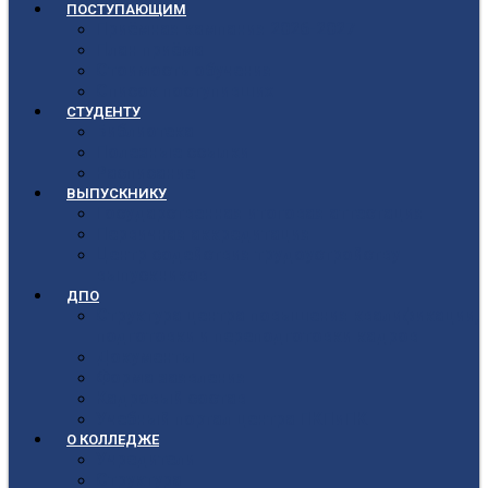
ПОСТУПАЮЩИМ
Приёмная кампания 2026-2027
План приёма
Стоимость обучения
Список поступивших
СТУДЕНТУ
Библиотека
Полезные ссылки
Расписание
ВЫПУСКНИКУ
Государственная итоговая аттестация
Первичная аккредитация
Центр содействия трудоустройству
выпускников
ДПО
Структура центра повышения квалификации,
подготовки и переподготовки кадров
Документы
Форма заявления
Кадровый состав
Учебный портал центра ПКПиПК
О КОЛЛЕДЖЕ
Учредители
Структура