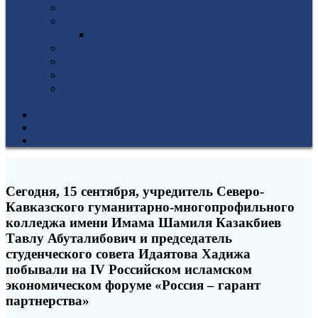
Гуманитарное отделение
Учебная и производственная практика
Антикоррупционная политика
3D-тур по колледжу
У нас в гостях
Попечительский совет
Противодействие терроризму и
экстремизму
НОВОСТИ
ЭИОС
ВСОКО
Сегодня, 15 сентября, учредитель Северо-
Кавказского гуманитарно-многопрофильного
колледжа имени Имама Шамиля Казакбиев
Тавлу Абуталибович и председатель
студенческого совета Идаятова Хадижа
побывали на IV Российском исламском
экономическом форуме «Россия – гарант
партнерства»