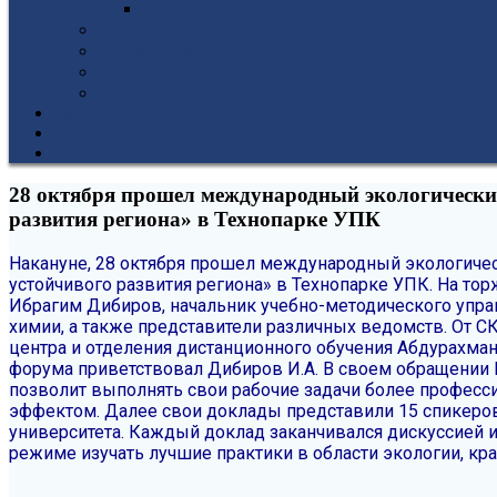
Антикоррупционная политика
3D-тур по колледжу
У нас в гостях
Попечительский совет
Противодействие терроризму и экстремизму
НОВОСТИ
ЭИОС
ВСОКО
28 октября прошел международный экологический
развития региона» в Технопарке УПК
Накануне, 28 октября прошел международный экологичес
устойчивого развития региона» в Технопарке УПК.
На тор
Ибрагим Дибиров, начальник учебно-методического управ
химии, а также представители различных ведомств.
От С
центра и отделения дистанционного обучения Абдурахман
форума приветствовал Дибиров И.А. В своем обращении 
позволит выполнять свои рабочие задачи более профес
эффектом.
Далее свои доклады представили 15 спикеров
университета. Каждый доклад заканчивался дискуссией и
режиме изучать лучшие практики в области экологии, кр