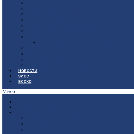
Структура
Локальные документы
Воспитательная работа
Студенческий совет
Медико-фармацевтическое отделение
Гуманитарное отделение
Учебная и производственная практика
Антикоррупционная политика
3D-тур по колледжу
У нас в гостях
Попечительский совет
Противодействие терроризму и экстремизму
НОВОСТИ
ЭИОС
ВСОКО
Меню
ГЛАВНАЯ
СВЕДЕНИЯ ОБ ОБРАЗОВАТЕЛЬНОЙ ОРГАНИЗАЦИИ
ПОСТУПАЮЩИМ
Приёмная кампания 2026-2027
План приёма
Стоимость обучения