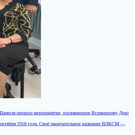
ма Шамиля прошло мероприятие, посвященное Всемирному Дню
октября 1918 года. Своё окончательное название ВЛКСМ —