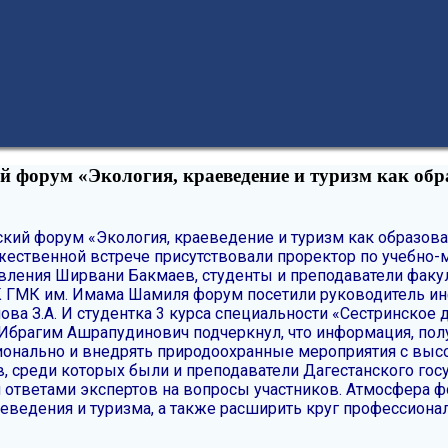
 форум «Экология, краеведение и туризм как обра
кий форум «Экология, краеведение и туризм как образова
жественной встрече присутствовали проректор по учебно
ления Ширвани Бакмаев, студенты и преподаватели факул
К ГМК им. Имама Шамиля форум посетили руководитель и
ова З.А. И студентка 3 курса специальности «Сестринское
Ибрагим Ашрапудинович подчеркнул, что информация, полу
сионально и внедрять природоохранные мероприятия с вы
, среди которых были и преподаватели Дагестанского гос
 ответами экспертов на вопросы участников.
Атмосфера ф
аеведения и туризма, а также расширить круг профессион