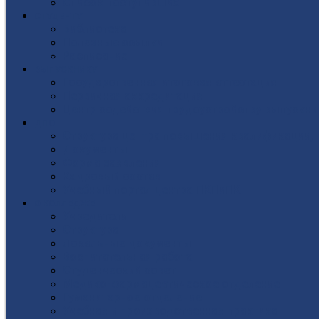
Список поступивших
СТУДЕНТУ
Библиотека
Полезные ссылки
Расписание
ВЫПУСКНИКУ
Государственная итоговая аттестация
Первичная аккредитация
Центр содействия трудоустройству выпускни
ДПО
Структура центра повышения квалификации, 
Документы
Форма заявления
Кадровый состав
Учебный портал центра ПКПиПК
О КОЛЛЕДЖЕ
Учредители
Структура
Локальные документы
Воспитательная работа
Студенческий совет
Медико-фармацевтическое отделение
Гуманитарное отделение
Учебная и производственная практика