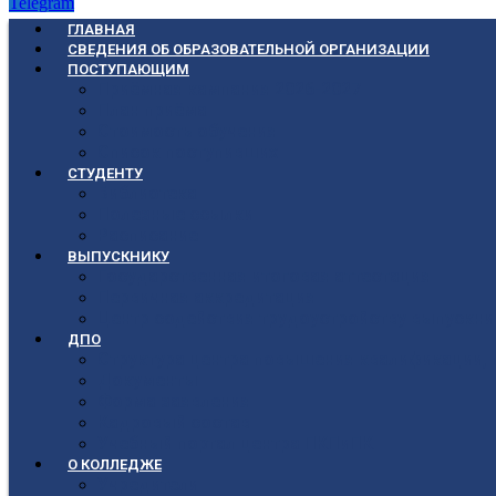
Telegram
ГЛАВНАЯ
СВЕДЕНИЯ ОБ ОБРАЗОВАТЕЛЬНОЙ ОРГАНИЗАЦИИ
ПОСТУПАЮЩИМ
Приёмная кампания 2026-2027
План приёма
Стоимость обучения
Список поступивших
СТУДЕНТУ
Библиотека
Полезные ссылки
Расписание
ВЫПУСКНИКУ
Государственная итоговая аттестация
Первичная аккредитация
Центр содействия трудоустройству выпускни
ДПО
Структура центра повышения квалификации, 
Документы
Форма заявления
Кадровый состав
Учебный портал центра ПКПиПК
О КОЛЛЕДЖЕ
Учредители