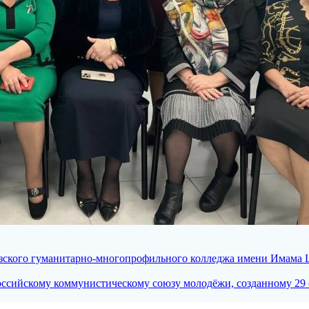
авказского гуманитарно-многопрофильного колледжа имени Има
ссийскому коммунистическому союзу молодёжи, созданному 29 