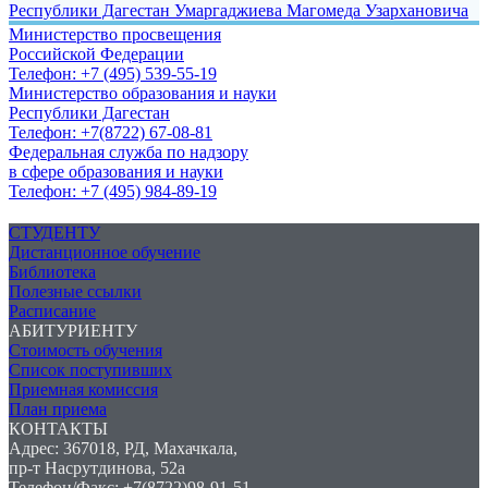
Республики Дагестан Умаргаджиева Магомеда Узархановича
Министерство просвещения
Российской Федерации
Телефон: +7 (495) 539-55-19
Министерство образования и науки
Республики Дагестан
Телефон: +7(8722) 67-08-81
Федеральная служба по надзору
в сфере образования и науки
Телефон: +7 (495) 984-89-19
СТУДЕНТУ
Дистанционное обучение
Библиотека
Полезные ссылки
Расписание
АБИТУРИЕНТУ
Стоимость обучения
Список поступивших
Приемная комиссия
План приема
КОНТАКТЫ
Адрес: 367018, РД, Махачкала,
пр-т Насрутдинова, 52а
Телефон/Факс: +7(8722)98-91-51