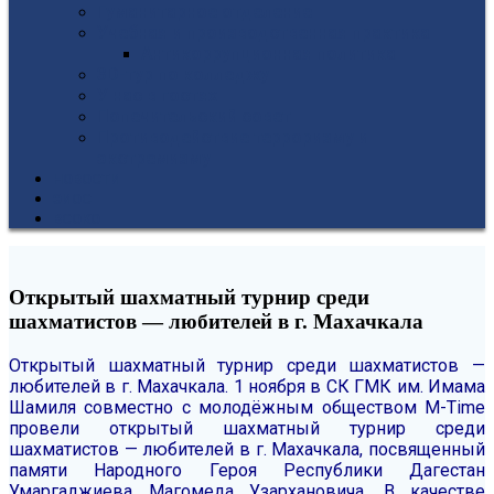
Гуманитарное отделение
Учебная и производственная практика
Антикоррупционная политика
3D-тур по колледжу
У нас в гостях
Попечительский совет
Противодействие терроризму и
экстремизму
НОВОСТИ
ЭИОС
ВСОКО
Открытый шахматный турнир среди
шахматистов — любителей в г. Махачкала
Открытый шахматный турнир среди шахматистов —
любителей в г. Махачкала.
1 ноября в СК ГМК им. Имама
Шамиля совместно с молодёжным обществом М-Time
провели открытый шахматный турнир среди
шахматистов — любителей в г. Махачкала, посвященный
памяти Народного Героя Республики Дагестан
Умаргаджиева Магомеда Узархановича.
В качестве