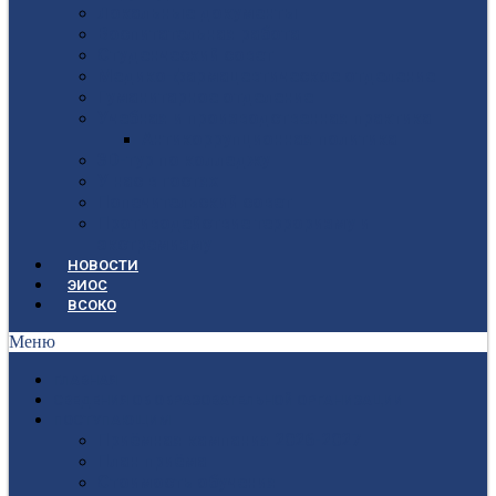
Локальные документы
Воспитательная работа
Студенческий совет
Медико-фармацевтическое отделение
Гуманитарное отделение
Учебная и производственная практика
Антикоррупционная политика
3D-тур по колледжу
У нас в гостях
Попечительский совет
Противодействие терроризму и
экстремизму
НОВОСТИ
ЭИОС
ВСОКО
Меню
ГЛАВНАЯ
СВЕДЕНИЯ ОБ ОБРАЗОВАТЕЛЬНОЙ ОРГАНИЗАЦИИ
ПОСТУПАЮЩИМ
Приёмная кампания 2026-2027
План приёма
Стоимость обучения