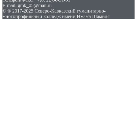
E-mail: gmk_05@mail.ru
© ® 2017-2025 Северо-Кавказский гуманитарно-
многопрофильный колледж имени Имама Шамиля