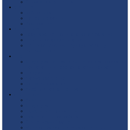
Список поступивших
СТУДЕНТУ
Библиотека
Полезные ссылки
Расписание
ВЫПУСКНИКУ
Государственная итоговая аттестация
Первичная аккредитация
Центр содействия трудоустройству
выпускников
ДПО
Структура центра повышения квалификации,
подготовки и переподготовки кадров
Документы
Форма заявления
Кадровый состав
Учебный портал центра ПКПиПК
О КОЛЛЕДЖЕ
Учредители
Структура
Локальные документы
Воспитательная работа
Студенческий совет
Медико-фармацевтическое отделение