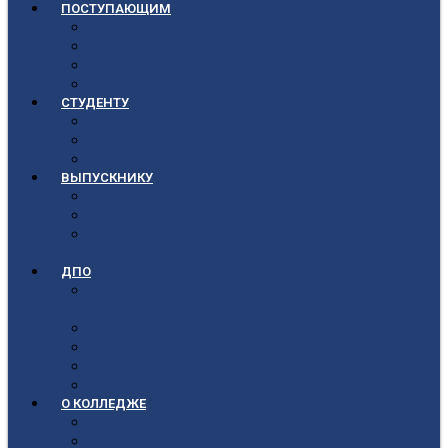
ПОСТУПАЮЩИМ
Приёмная кампания 2026-2027
План приёма
Стоимость обучения
Список поступивших
СТУДЕНТУ
Библиотека
Полезные ссылки
Расписание
ВЫПУСКНИКУ
Государственная итоговая аттестация
Первичная аккредитация
Центр содействия трудоустройству
выпускников
ДПО
Структура центра повышения квалификации,
подготовки и переподготовки кадров
Документы
Форма заявления
Кадровый состав
Учебный портал центра ПКПиПК
О КОЛЛЕДЖЕ
Учредители
Структура