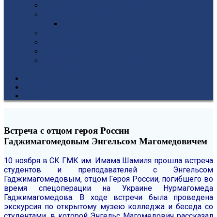
Гуманитарное отделение
Учебная и производственная практика
Антикоррупционная политика
3D-тур по колледжу
У нас в гостях
Попечительский совет
Противодействие терроризму и
экстремизму
НОВОСТИ
ЭИОС
ВСОКО
Встреча с отцом героя России
Гаджимагомедовым Энгельсом Магомедовичем
10 ноября в СК ГМК им. Имама Шамиля прошла встреча
студентов и преподавателей с Энгельсом
Гаджимагомедовым, отцом Героя России, погибшего во
время спецоперации на Украине Нурмагомеда
Гаджимагомедова.
В ходе встречи была проведена
экскурсия по открытому музею колледжа и беседа со
студентами, в которой Энгельс Магомедович рассказал