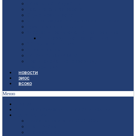
Локальные документы
Воспитательная работа
Студенческий совет
Медико-фармацевтическое отделение
Гуманитарное отделение
Учебная и производственная практика
Антикоррупционная политика
3D-тур по колледжу
У нас в гостях
Попечительский совет
Противодействие терроризму и
экстремизму
НОВОСТИ
ЭИОС
ВСОКО
Меню
ГЛАВНАЯ
СВЕДЕНИЯ ОБ ОБРАЗОВАТЕЛЬНОЙ ОРГАНИЗАЦИИ
ПОСТУПАЮЩИМ
Приёмная кампания 2026-2027
План приёма
Стоимость обучения