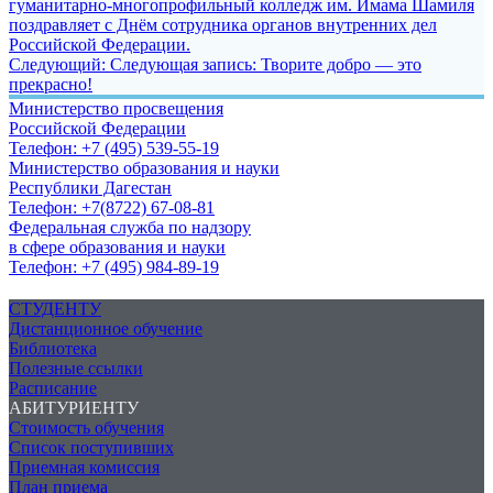
гуманитарно-многопрофильный колледж им. Имама Шамиля
поздравляет с Днём сотрудника органов внутренних дел
Российской Федерации.
Следующий:
Следующая запись:
Творите добро — это
прекрасно!
Министерство просвещения
Российской Федерации
Телефон: +7 (495) 539-55-19
Министерство образования и науки
Республики Дагестан
Телефон: +7(8722) 67-08-81
Федеральная служба по надзору
в сфере образования и науки
Телефон: +7 (495) 984-89-19
СТУДЕНТУ
Дистанционное обучение
Библиотека
Полезные ссылки
Расписание
АБИТУРИЕНТУ
Стоимость обучения
Список поступивших
Приемная комиссия
План приема