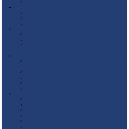
Список поступивших
СТУДЕНТУ
Библиотека
Полезные ссылки
Расписание
ВЫПУСКНИКУ
Государственная итоговая аттестация
Первичная аккредитация
Центр содействия трудоустройству
выпускников
ДПО
Структура центра повышения квалификации,
подготовки и переподготовки кадров
Документы
Форма заявления
Кадровый состав
Учебный портал центра ПКПиПК
О КОЛЛЕДЖЕ
Учредители
Структура
Локальные документы
Воспитательная работа
Студенческий совет
Медико-фармацевтическое отделение