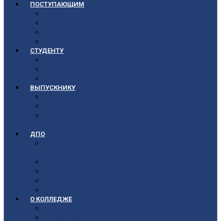
ПОСТУПАЮЩИМ
Приёмная кампания 2026-2027
План приёма
Стоимость обучения
Список поступивших
СТУДЕНТУ
Библиотека
Полезные ссылки
Расписание
ВЫПУСКНИКУ
Государственная итоговая аттестация
Первичная аккредитация
Центр содействия трудоустройству
выпускников
ДПО
Структура центра повышения квалификации,
подготовки и переподготовки кадров
Документы
Форма заявления
Кадровый состав
Учебный портал центра ПКПиПК
О КОЛЛЕДЖЕ
Учредители
Структура