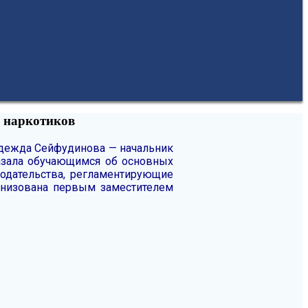
 наркотиков
дежда Сейфудинова — начальник
азала обучающимся об основных
нодательства, регламентирующие
анизована первым заместителем