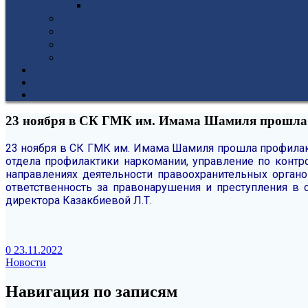
Антикоррупционная политика
3D-тур по колледжу
У нас в гостях
Попечительский совет
Противодействие терроризму и экстремизму
НОВОСТИ
ЭИОС
ВСОКО
23 ноября в СК ГМК им. Имама Шамиля прошла п
23 ноября в СК ГМК им. Имама Шамиля прошла профилак
отдела профилактики наркомании, управление по конт
направлениях деятельности правоохранительных орган
ответственность за правонарушения и преступления в 
директора Казакбиевой Л.Т.
0
23.11.2022
Новости
Навигация по записям