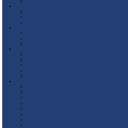
Список поступивших
СТУДЕНТУ
Библиотека
Полезные ссылки
Расписание
ВЫПУСКНИКУ
Государственная итоговая аттестация
Первичная аккредитация
Центр содействия трудоустройству выпускни
ДПО
Структура центра повышения квалификации, 
Документы
Форма заявления
Кадровый состав
Учебный портал центра ПКПиПК
О КОЛЛЕДЖЕ
Учредители
Структура
Локальные документы
Воспитательная работа
Студенческий совет
Медико-фармацевтическое отделение
Гуманитарное отделение
Учебная и производственная практика