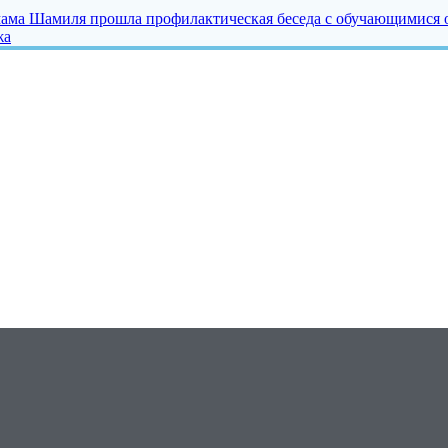
ама Шамиля прошла профилактическая беседа с обучающимися о
жа