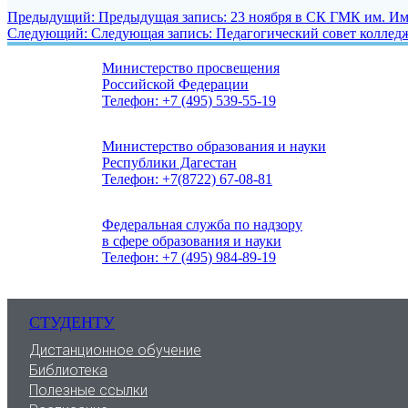
Предыдущий:
Предыдущая запись:
23 ноября в СК ГМК им. Им
Следующий:
Следующая запись:
Педагогический совет коллед
Министерство просвещения
Российской Федерации
Телефон: +7 (495) 539-55-19
Министерство образования и науки
Республики Дагестан
Телефон: +7(8722) 67-08-81
Федеральная служба по надзору
в сфере образования и науки
Телефон: +7 (495) 984-89-19
СТУДЕНТУ
Дистанционное обучение
Библиотека
Полезные ссылки