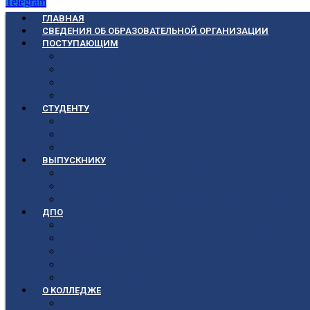
Telegram
ГЛАВНАЯ
СВЕДЕНИЯ ОБ ОБРАЗОВАТЕЛЬНОЙ ОРГАНИЗАЦИИ
ПОСТУПАЮЩИМ
Приёмная кампания 2026-2027
План приёма
Стоимость обучения
Список поступивших
СТУДЕНТУ
Библиотека
Полезные ссылки
Расписание
ВЫПУСКНИКУ
Государственная итоговая аттестация
Первичная аккредитация
Центр содействия трудоустройству выпускни
ДПО
Структура центра повышения квалификации, 
Документы
Форма заявления
Кадровый состав
Учебный портал центра ПКПиПК
О КОЛЛЕДЖЕ
Учредители