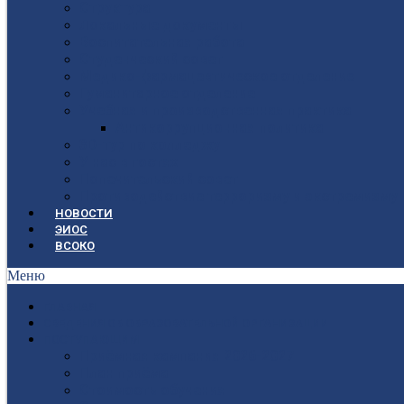
Структура
Локальные документы
Воспитательная работа
Студенческий совет
Медико-фармацевтическое отделение
Гуманитарное отделение
Учебная и производственная практика
Антикоррупционная политика
3D-тур по колледжу
У нас в гостях
Попечительский совет
Противодействие терроризму и экстремизму
НОВОСТИ
ЭИОС
ВСОКО
Меню
ГЛАВНАЯ
СВЕДЕНИЯ ОБ ОБРАЗОВАТЕЛЬНОЙ ОРГАНИЗАЦИИ
ПОСТУПАЮЩИМ
Приёмная кампания 2026-2027
План приёма
Стоимость обучения