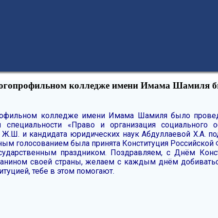
многопрофильном колледже имени Имама Шамиля б
профильном колледже имени Имама Шамиля было провед
 специальности «Право и организация социального о
Ж.Ш. и кандидата юридических наук Абдуллаевой Х.А. п
ным голосованием была принята Конституция Российской Ф
сударственным праздником.
Поздравляем, с Днём Конс
анином своей страны, желаем с каждым днём добиватьс
туцией, тебе в этом помогают.