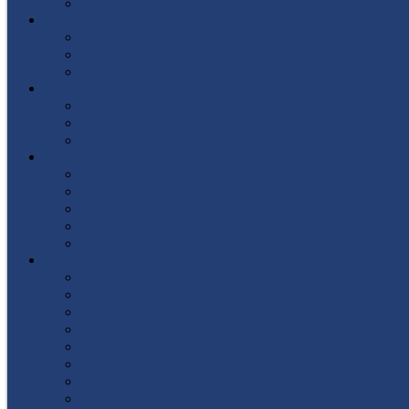
Список поступивших
СТУДЕНТУ
Библиотека
Полезные ссылки
Расписание
ВЫПУСКНИКУ
Государственная итоговая аттестация
Первичная аккредитация
Центр содействия трудоустройству выпускни
ДПО
Структура центра повышения квалификации, 
Документы
Форма заявления
Кадровый состав
Учебный портал центра ПКПиПК
О КОЛЛЕДЖЕ
Учредители
Структура
Локальные документы
Воспитательная работа
Студенческий совет
Медико-фармацевтическое отделение
Гуманитарное отделение
Учебная и производственная практика