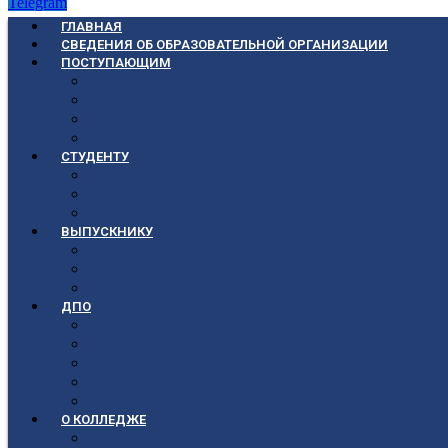
Telegram
ГЛАВНАЯ
СВЕДЕНИЯ ОБ ОБРАЗОВАТЕЛЬНОЙ ОРГАНИЗАЦИИ
ПОСТУПАЮЩИМ
Приёмная кампания 2026-2027
План приёма
Стоимость обучения
Список поступивших
СТУДЕНТУ
Библиотека
Полезные ссылки
Расписание
ВЫПУСКНИКУ
Государственная итоговая аттестация
Первичная аккредитация
Центр содействия трудоустройству выпускни
ДПО
Структура центра повышения квалификации, 
Документы
Форма заявления
Кадровый состав
Учебный портал центра ПКПиПК
О КОЛЛЕДЖЕ
Учредители