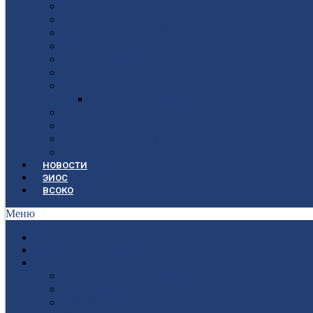
Структура
Локальные документы
Воспитательная работа
Студенческий совет
Медико-фармацевтическое отделение
Гуманитарное отделение
Учебная и производственная практика
Антикоррупционная политика
3D-тур по колледжу
У нас в гостях
Попечительский совет
Противодействие терроризму и экстремизму
НОВОСТИ
ЭИОС
ВСОКО
Меню
ГЛАВНАЯ
СВЕДЕНИЯ ОБ ОБРАЗОВАТЕЛЬНОЙ ОРГАНИЗАЦИИ
ПОСТУПАЮЩИМ
Приёмная кампания 2026-2027
План приёма
Стоимость обучения