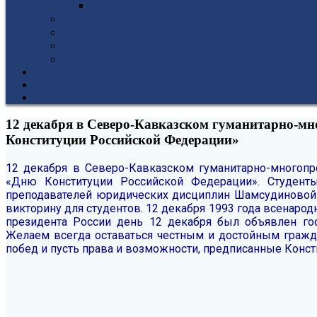
Антикоррупционная политика
3D-тур по колледжу
У нас в гостях
Попечительский совет
Противодействие терроризму и экстремизму
НОВОСТИ
ЭИОС
ВСОКО
12 декабря в Северо-Кавказском гуманитарно-
Конституции Российской Федерации»
12 декабря в Северо-Кавказском гуманитарно-много
«Дню Конституции Российской Федерации». Студенты
преподавателей юридических дисциплин Шамсудиновой 
викторину для студентов.
12 декабря 1993 года всенарод
президента России день 12 декабря был объявлен го
Желаем всегда оставаться честным и достойным гражд
побед и пусть права и возможности, предписанные Консти