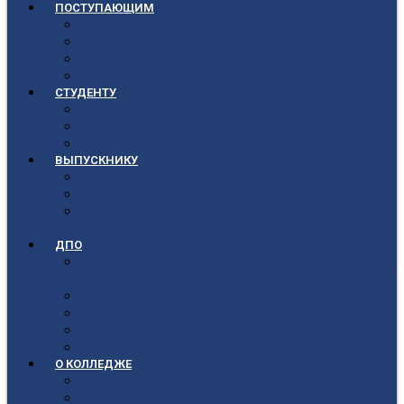
ПОСТУПАЮЩИМ
Приёмная кампания 2026-2027
План приёма
Стоимость обучения
Список поступивших
СТУДЕНТУ
Библиотека
Полезные ссылки
Расписание
ВЫПУСКНИКУ
Государственная итоговая аттестация
Первичная аккредитация
Центр содействия трудоустройству
выпускников
ДПО
Структура центра повышения квалификации,
подготовки и переподготовки кадров
Документы
Форма заявления
Кадровый состав
Учебный портал центра ПКПиПК
О КОЛЛЕДЖЕ
Учредители
Структура