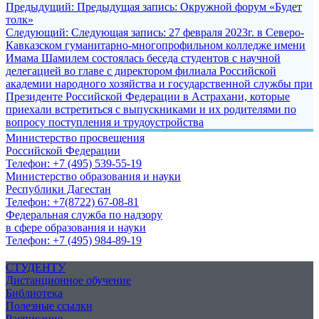
Предыдущий:
Предыдущая запись:
Окружной форум «Будет
толк»
Следующий:
Следующая запись:
27 февраля 2023г. в Северо-
Кавказском гуманитарно-многопрофильном колледже имени
Имама Шамилем состоялась беседа студентов с научной
делегацией во главе с директором филиала Российской
академии народного хозяйства и государственной службы при
Президенте Российской Федерации в Астрахани, которые
приехали встретиться с выпускниками и их родителями по
вопросу поступления и трудоустройства
Министерство просвещения
Российской Федерации
Телефон: +7 (495) 539-55-19
Министерство образования и науки
Республики Дагестан
Телефон: +7(8722) 67-08-81
Федеральная служба по надзору
в сфере образования и науки
Телефон: +7 (495) 984-89-19
СТУДЕНТУ
Дистанционное обучение
Библиотека
Полезные ссылки
Расписание