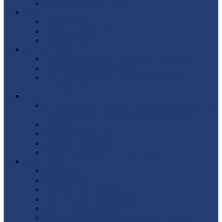
Список поступивших
СТУДЕНТУ
Библиотека
Полезные ссылки
Расписание
ВЫПУСКНИКУ
Государственная итоговая аттестация
Первичная аккредитация
Центр содействия трудоустройству
выпускников
ДПО
Структура центра повышения квалификации,
подготовки и переподготовки кадров
Документы
Форма заявления
Кадровый состав
Учебный портал центра ПКПиПК
О КОЛЛЕДЖЕ
Учредители
Структура
Локальные документы
Воспитательная работа
Студенческий совет
Медико-фармацевтическое отделение