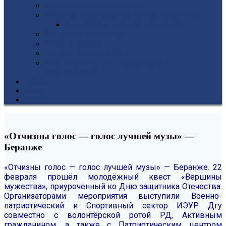
Гуманитарное отделение
Учебная и производственная практика
Антикоррупционная политика
3D-тур по колледжу
У нас в гостях
Попечительский совет
Противодействие терроризму и
экстремизму
НОВОСТИ
ЭИОС
ВСОКО
«Отчизны голос — голос лучшей музы» —
Беранже
«Отчизны голос — голос лучшей музы» — Беранже.
22
февраля прошёл молодёжный квест
«Вершины
мужества», приуроченный ко Дню защитника Отечества.
Организаторами мероприятия выступили Военно-
патриотический и Спортивный сектор ИЭУР
Дгу
совместно с волонтёрской ротой РД,
Активным
гражданином, а также с
Патриотическим центром