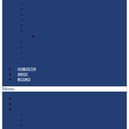
Локальные документы
Воспитательная работа
Студенческий совет
Медико-фармацевтическое отделение
Гуманитарное отделение
Учебная и производственная практика
Антикоррупционная политика
3D-тур по колледжу
У нас в гостях
Попечительский совет
Противодействие терроризму и
экстремизму
НОВОСТИ
ЭИОС
ВСОКО
Меню
ГЛАВНАЯ
СВЕДЕНИЯ ОБ ОБРАЗОВАТЕЛЬНОЙ ОРГАНИЗАЦИИ
ПОСТУПАЮЩИМ
Приёмная кампания 2026-2027
План приёма
Стоимость обучения