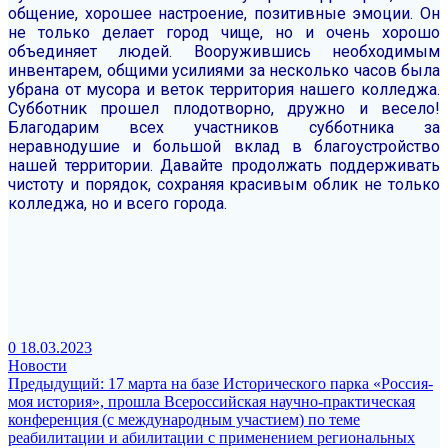
общение, хорошее настроение, позитивные эмоции. Он
не только делает город чище, но и очень хорошо
объединяет людей.
Вооружившись необходимым
инвентарем, общими усилиями за несколько часов была
убрана от мусора и веток территория нашего колледжа.
Субботник прошел плодотворно, дружно и весело!
Благодарим всех участников субботника за
неравнодушие и большой вклад в благоустройство
нашей территории.
Давайте продолжать поддерживать
чистоту и порядок, сохраняя красивым облик не только
колледжа, но и всего города.
0
18.03.2023
Новости
Навигация
Предыдущая
Предыдущий:
17 марта на базе Исторического парка «Россия-
запись:
моя история», прошла Всероссийская научно-практическая
по
конференция (с международным участием) по теме
записям
реабилитации и абилитации с применением региональных