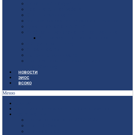
Локальные документы
Воспитательная работа
Студенческий совет
Медико-фармацевтическое отделение
Гуманитарное отделение
Учебная и производственная практика
Антикоррупционная политика
3D-тур по колледжу
У нас в гостях
Попечительский совет
Противодействие терроризму и
экстремизму
НОВОСТИ
ЭИОС
ВСОКО
Меню
ГЛАВНАЯ
СВЕДЕНИЯ ОБ ОБРАЗОВАТЕЛЬНОЙ ОРГАНИЗАЦИИ
ПОСТУПАЮЩИМ
Приёмная кампания 2026-2027
План приёма
Стоимость обучения