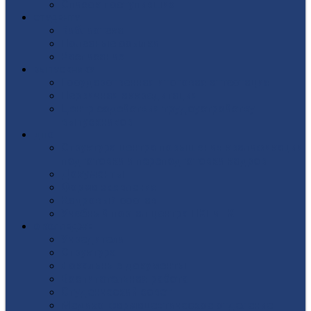
Список поступивших
СТУДЕНТУ
Библиотека
Полезные ссылки
Расписание
ВЫПУСКНИКУ
Государственная итоговая аттестация
Первичная аккредитация
Центр содействия трудоустройству
выпускников
ДПО
Структура центра повышения квалификации,
подготовки и переподготовки кадров
Документы
Форма заявления
Кадровый состав
Учебный портал центра ПКПиПК
О КОЛЛЕДЖЕ
Учредители
Структура
Локальные документы
Воспитательная работа
Студенческий совет
Медико-фармацевтическое отделение