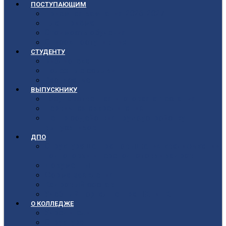
ПОСТУПАЮЩИМ
Приёмная кампания 2026-2027
План приёма
Стоимость обучения
Список поступивших
СТУДЕНТУ
Библиотека
Полезные ссылки
Расписание
ВЫПУСКНИКУ
Государственная итоговая аттестация
Первичная аккредитация
Центр содействия трудоустройству
выпускников
ДПО
Структура центра повышения квалификации,
подготовки и переподготовки кадров
Документы
Форма заявления
Кадровый состав
Учебный портал центра ПКПиПК
О КОЛЛЕДЖЕ
Учредители
Структура