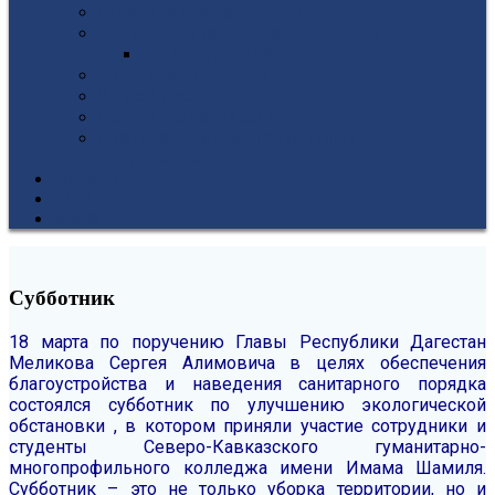
Гуманитарное отделение
Учебная и производственная практика
Антикоррупционная политика
3D-тур по колледжу
У нас в гостях
Попечительский совет
Противодействие терроризму и
экстремизму
НОВОСТИ
ЭИОС
ВСОКО
Субботник
18 марта по поручению Главы Республики Дагестан
Меликова Сергея Алимовича в целях обеспечения
благоустройства и наведения санитарного порядка
состоялся субботник по улучшению экологической
обстановки , в котором приняли участие сотрудники и
студенты Северо-Кавказского гуманитарно-
многопрофильного колледжа имени Имама Шамиля.
Субботник – это не только уборка территории, но и