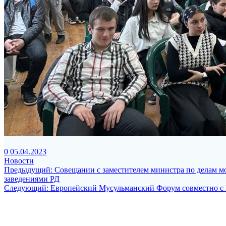
0
05.04.2023
Новости
Навигация
Предыдущая
Предыдущий:
Совещании с заместителем министра по делам 
запись:
заведениями РД
по
Следующая
Следующий:
Европейский Мусульманский Форум совместно с 
записям
запись:
Министерство просвещения
Российской Федерации
Телефон: +7 (495) 539-55-19