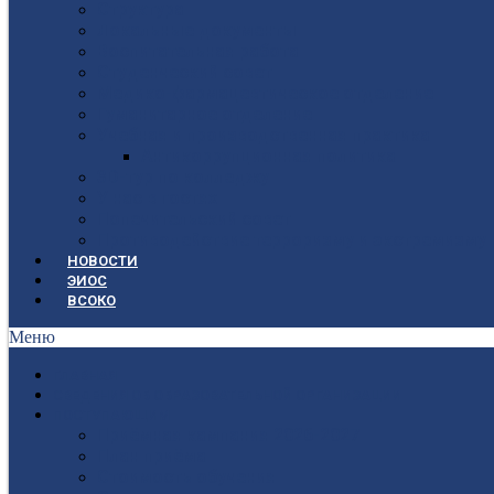
Структура
Локальные документы
Воспитательная работа
Студенческий совет
Медико-фармацевтическое отделение
Гуманитарное отделение
Учебная и производственная практика
Антикоррупционная политика
3D-тур по колледжу
У нас в гостях
Попечительский совет
Противодействие терроризму и экстремизму
НОВОСТИ
ЭИОС
ВСОКО
Меню
ГЛАВНАЯ
СВЕДЕНИЯ ОБ ОБРАЗОВАТЕЛЬНОЙ ОРГАНИЗАЦИИ
ПОСТУПАЮЩИМ
Приёмная кампания 2026-2027
План приёма
Стоимость обучения