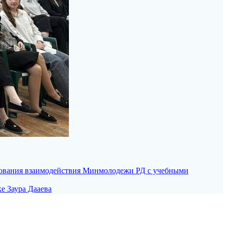
вования взаимодействия Минмолодежи РД с учебными
 Заура Дааева