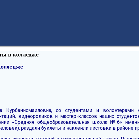
ты в колледже
 колледже
 Курбанисмаиловна, со студентами и волонтерами ко
нтаций, видеороликов и мастер-классов наших студент
ии «Средняя общеобразовательная школа №6» имени Д
 человек), раздали буклеты и наклеили листовки в районе
ение личности, готовой к самостоятельной жизни. Рыноч