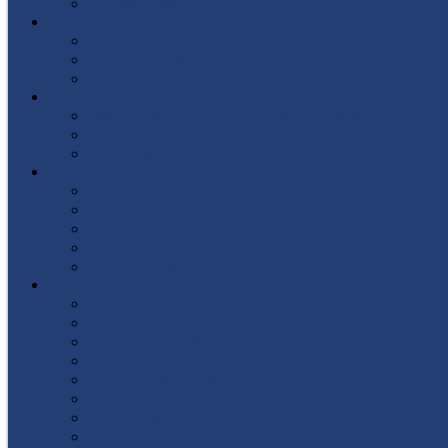
Список поступивших
СТУДЕНТУ
Библиотека
Полезные ссылки
Расписание
ВЫПУСКНИКУ
Государственная итоговая аттестация
Первичная аккредитация
Центр содействия трудоустройству выпускни
ДПО
Структура центра повышения квалификации, 
Документы
Форма заявления
Кадровый состав
Учебный портал центра ПКПиПК
О КОЛЛЕДЖЕ
Учредители
Структура
Локальные документы
Воспитательная работа
Студенческий совет
Медико-фармацевтическое отделение
Гуманитарное отделение
Учебная и производственная практика