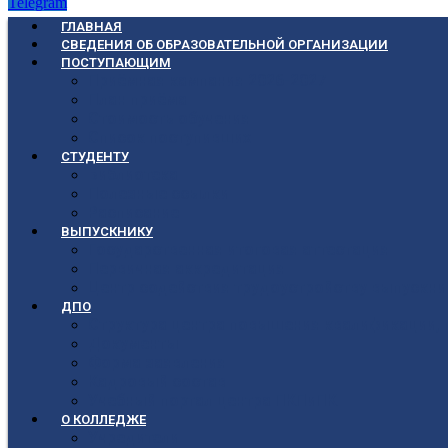
Telegram
ГЛАВНАЯ
СВЕДЕНИЯ ОБ ОБРАЗОВАТЕЛЬНОЙ ОРГАНИЗАЦИИ
ПОСТУПАЮЩИМ
Приёмная кампания 2026-2027
План приёма
Стоимость обучения
Список поступивших
СТУДЕНТУ
Библиотека
Полезные ссылки
Расписание
ВЫПУСКНИКУ
Государственная итоговая аттестация
Первичная аккредитация
Центр содействия трудоустройству выпускни
ДПО
Структура центра повышения квалификации, 
Документы
Форма заявления
Кадровый состав
Учебный портал центра ПКПиПК
О КОЛЛЕДЖЕ
Учредители