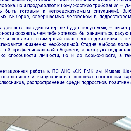
овека, но и предъявляет к нему жёсткие требования — ум
сть быть готовым к непредсказуемым ситуациям). Вы
ных выборов, совершаемых человеком в подростковом 
ь, для него ни один ветер не будет попутным», — писал
ности осознать, чем тебе хотелось бы заниматься, какую
ие и составить примерный план своего движения к цел
становится жизненно необходимой. Стадия выбора дол
 о той профессиональной общности, в которую подраст
о способности личности, но и ее возможности, а та
риентационная работа в ПО АНО «СК ГМК им. Имама Шам
 школьников и выпускников о способах построения к
еклассников, распространение среди подростков позитив