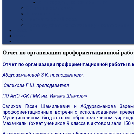
Антикоррупционная политика
3D-тур по колледжу
У нас в гостях
Попечительский совет
Противодействие терроризму и экстремизму
НОВОСТИ
ЭИОС
ВСОКО
Отчет по организации профориентационной рабо
Отчет по организации профориентационной работы в
Абдурахмановой З.К. преподавателя,
Салихова Г.Ш. преподавателя
ПО АНО «СК ГМК им. Имама Шамиля»
Салихов Гасан Шамильевич и Абдурахманова Зарема
профориентационные встречи с использованием презе
Муниципальном бюджетном образовательном учрежден
Махачкалы (охват учеников 9 класса в актовом зале 150
В настоящий период развития общества возрастает знач