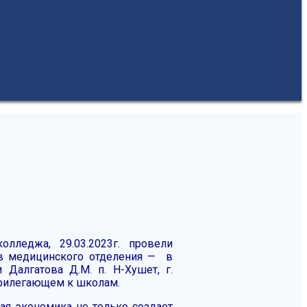
лледжа, 29.03.2023г. провели
ов медицинского отделения — в
алгатова Д.М. п. Н-Хушет, г.
 прилегающем к школам.
ная экономика не только создает