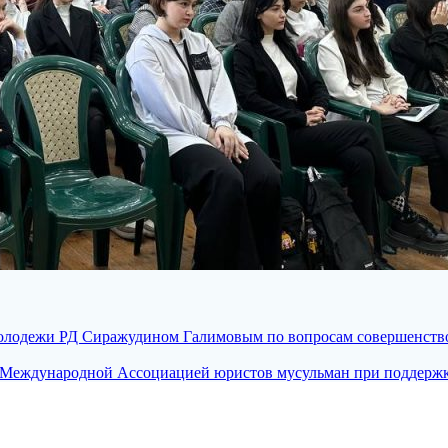
молодежи РД Сиражудином Галимовым по вопросам совершенст
Международной Ассоциацией юристов мусульман при поддержке