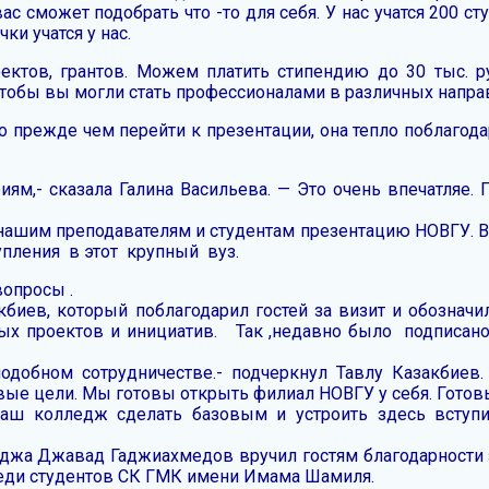
 сможет подобрать что -то для себя. У нас учатся 200 ст
ки учатся у нас.
ектов, грантов. Можем платить стипендию до 30 тыс. 
чтобы вы могли стать профессионалами в различных напра
о прежде чем перейти к презентации, она тепло поблагода
м,- сказала Галина Васильева. — Это очень впечатляе. П
нашим преподавателям и студентам презентацию НОВГУ. В
упления в этот крупный вуз.
вопросы .
кбиев, который поблагодарил гостей за визит и обознач
ых проектов и инициатив. Так ,недавно было подписано
обном сотрудничестве.- подчеркнул Тавлу Казакбиев. 
вые цели. Мы готовы открыть филиал НОВГУ у себя. Гото
и наш колледж сделать базовым и устроить здесь вступ
еджа Джавад Гаджиахмедов вручил гостям благодарности 
еди студентов СК ГМК имени Имама Шамиля.