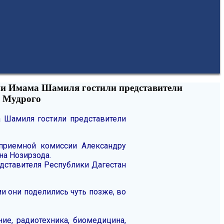
ени Имама Шамиля гостили представители
а Мудрого
 Шамиля гостили представители
 приемной комиссии Александру
на Нозирзода.
едставителя Республики Дагестан
и они поделились чуть позже, во
ние, радиотехника, биомедицина,