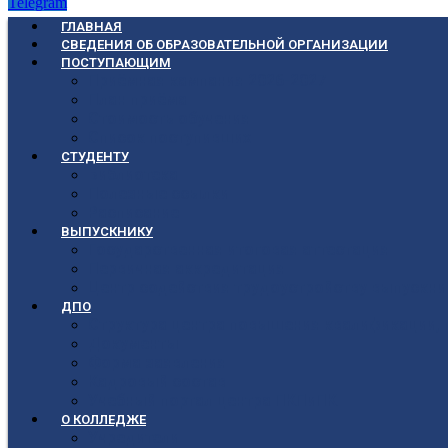
Telegram
ГЛАВНАЯ
СВЕДЕНИЯ ОБ ОБРАЗОВАТЕЛЬНОЙ ОРГАНИЗАЦИИ
ПОСТУПАЮЩИМ
Приёмная кампания 2026-2027
План приёма
Стоимость обучения
Список поступивших
СТУДЕНТУ
Библиотека
Полезные ссылки
Расписание
ВЫПУСКНИКУ
Государственная итоговая аттестация
Первичная аккредитация
Центр содействия трудоустройству выпускни
ДПО
Структура центра повышения квалификации, 
Документы
Форма заявления
Кадровый состав
Учебный портал центра ПКПиПК
О КОЛЛЕДЖЕ
Учредители