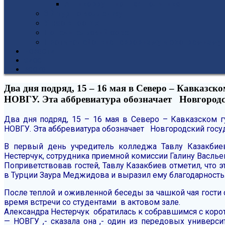
Антикоррупционная политика
3D-тур по колледжу
У нас в гостях
Попечительский совет
Противодействие терроризму и экстремизму
НОВОСТИ
ЭИОС
ВСОКО
Два дня подряд, 15 – 16 мая в Северо – Кавказ
НОВГУ. Эта аббревиатура обозначает Новгородс
Два дня подряд, 15 – 16 мая в Северо – Кавказском
НОВГУ. Эта аббревиатура обозначает Новгородский госу
В первый день учредитель колледжа Тавлу Казакбиев
Нестерчук, сотрудника приемной комиссии Галину Васль
Поприветствовав гостей, Тавлу Казакбиев отметил, что 
в Турции Заура Меджидова и выразил ему благодарность
После теплой и оживленной беседы за чашкой чая гости
время встречи со студентами в актовом зале.
Александра Нестерчук обратилась к собравшимся с коро
— НОВГУ ,- сказала она ,- один из передовых универси