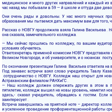
медицинское и много других направлений и каждый из вас
час назад мы побывали в 59 — й школе и оттуда две девоч
Они очень рады и довольны. У нас много научных про
образования мы пытаемся дать максимум вам для того, 
Рассказ о НОВГУ продолжила взяла Галина Васильева . Н
она сказала, замечательного колледжа.
— Мы сейчас прошлись по колледжу, по вашим аудитория
условиях обучаетесь.
Ответсекретарь применой комиссии НОВГУ представила 
Великом Новгороде, и об университете, и о нюансах пост
По окончании презентации Галина Васильеа ответила на 
Под занавес встречи взял слово учредитель Тавлу Каза
сотрудничество с НОВГУ. Колледж наш открыт для нов
Астраханским филиалом РАНХиГС .
— Наш колледж должен опережать других в этом в под
пятилетие, колледж вышел на новы уровень, наметил но
здесь,- сказал учредитель, обращаясь к гостям. Есл
заинтересует .
Встреча завершилась на приятной ноте – директор колл
и усиленное проведение профориентационной работы ср