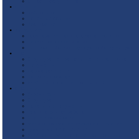
Список поступивших
СТУДЕНТУ
Библиотека
Полезные ссылки
Расписание
ВЫПУСКНИКУ
Государственная итоговая аттестация
Первичная аккредитация
Центр содействия трудоустройству выпускни
ДПО
Структура центра повышения квалификации, 
Документы
Форма заявления
Кадровый состав
Учебный портал центра ПКПиПК
О КОЛЛЕДЖЕ
Учредители
Структура
Локальные документы
Воспитательная работа
Студенческий совет
Медико-фармацевтическое отделение
Гуманитарное отделение
Учебная и производственная практика