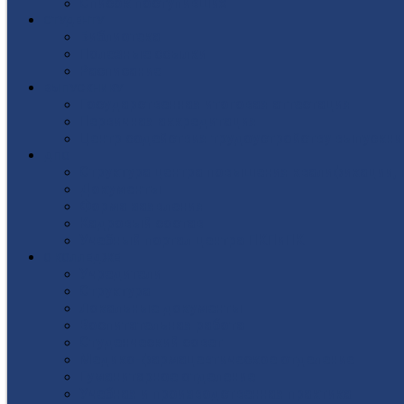
Список поступивших
СТУДЕНТУ
Библиотека
Полезные ссылки
Расписание
ВЫПУСКНИКУ
Государственная итоговая аттестация
Первичная аккредитация
Центр содействия трудоустройству выпускни
ДПО
Структура центра повышения квалификации, 
Документы
Форма заявления
Кадровый состав
Учебный портал центра ПКПиПК
О КОЛЛЕДЖЕ
Учредители
Структура
Локальные документы
Воспитательная работа
Студенческий совет
Медико-фармацевтическое отделение
Гуманитарное отделение
Учебная и производственная практика