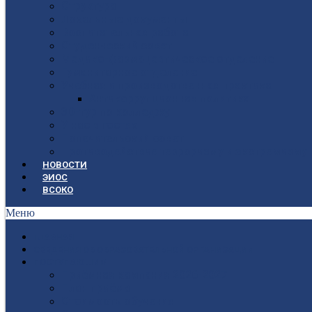
Структура
Локальные документы
Воспитательная работа
Студенческий совет
Медико-фармацевтическое отделение
Гуманитарное отделение
Учебная и производственная практика
Антикоррупционная политика
3D-тур по колледжу
У нас в гостях
Попечительский совет
Противодействие терроризму и экстремизму
НОВОСТИ
ЭИОС
ВСОКО
Меню
ГЛАВНАЯ
СВЕДЕНИЯ ОБ ОБРАЗОВАТЕЛЬНОЙ ОРГАНИЗАЦИИ
ПОСТУПАЮЩИМ
Приёмная кампания 2026-2027
План приёма
Стоимость обучения