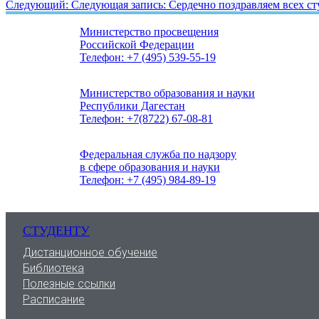
Следующий:
Следующая запись:
Сердечно поздравляем всех с
Министерство просвещения
Российской Федерации
Телефон: +7 (495) 539-55-19
Министерство образования и науки
Республики Дагестан
Телефон: +7(8722) 67-08-81
Федеральная служба по надзору
в сфере образования и науки
Телефон: +7 (495) 984-89-19
СТУДЕНТУ
Дистанционное обучение
Библиотека
Полезные ссылки
Расписание