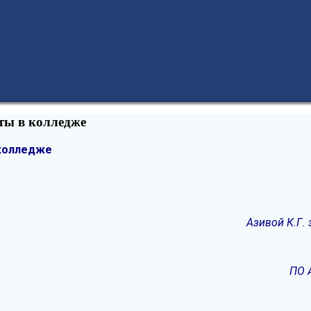
ты в колледже
 колледже
Азивой К.Г.
ПО 