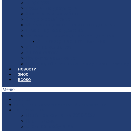
Структура
Локальные документы
Воспитательная работа
Студенческий совет
Медико-фармацевтическое отделение
Гуманитарное отделение
Учебная и производственная практика
Антикоррупционная политика
3D-тур по колледжу
У нас в гостях
Попечительский совет
Противодействие терроризму и экстремизму
НОВОСТИ
ЭИОС
ВСОКО
Меню
ГЛАВНАЯ
СВЕДЕНИЯ ОБ ОБРАЗОВАТЕЛЬНОЙ ОРГАНИЗАЦИИ
ПОСТУПАЮЩИМ
Приёмная кампания 2026-2027
План приёма
Стоимость обучения