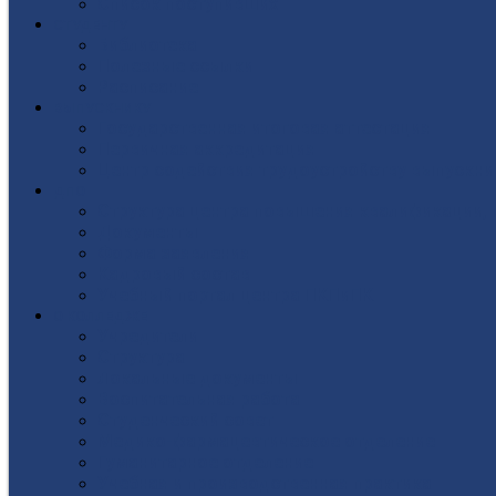
Список поступивших
СТУДЕНТУ
Библиотека
Полезные ссылки
Расписание
ВЫПУСКНИКУ
Государственная итоговая аттестация
Первичная аккредитация
Центр содействия трудоустройству выпускни
ДПО
Структура центра повышения квалификации, 
Документы
Форма заявления
Кадровый состав
Учебный портал центра ПКПиПК
О КОЛЛЕДЖЕ
Учредители
Структура
Локальные документы
Воспитательная работа
Студенческий совет
Медико-фармацевтическое отделение
Гуманитарное отделение
Учебная и производственная практика