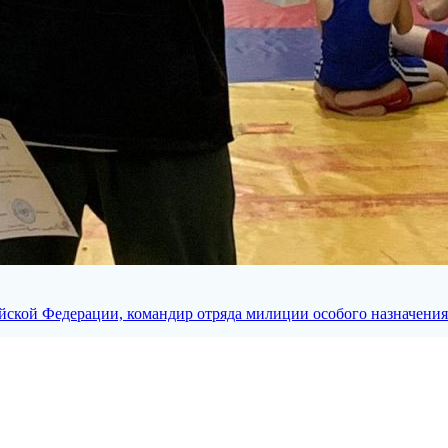
ийской Федерации, командир отряда милиции особого назначени
ый человек и замечательный заместитель директора по учебно-в