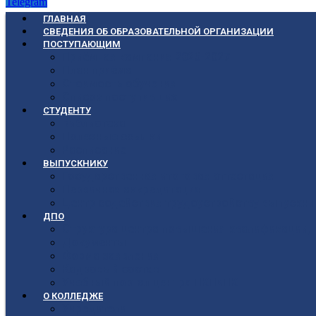
Telegram
ГЛАВНАЯ
СВЕДЕНИЯ ОБ ОБРАЗОВАТЕЛЬНОЙ ОРГАНИЗАЦИИ
ПОСТУПАЮЩИМ
Приёмная кампания 2026-2027
План приёма
Стоимость обучения
Список поступивших
СТУДЕНТУ
Библиотека
Полезные ссылки
Расписание
ВЫПУСКНИКУ
Государственная итоговая аттестация
Первичная аккредитация
Центр содействия трудоустройству выпускни
ДПО
Структура центра повышения квалификации, 
Документы
Форма заявления
Кадровый состав
Учебный портал центра ПКПиПК
О КОЛЛЕДЖЕ
Учредители