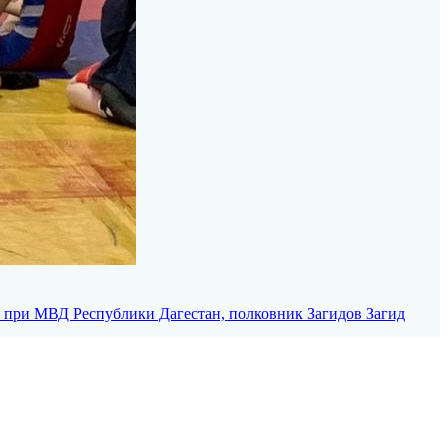
я при МВД Республики Дагестан, полковник Загидов Загид
оспитательной работе Исмаилова Анжела Рамизовна!