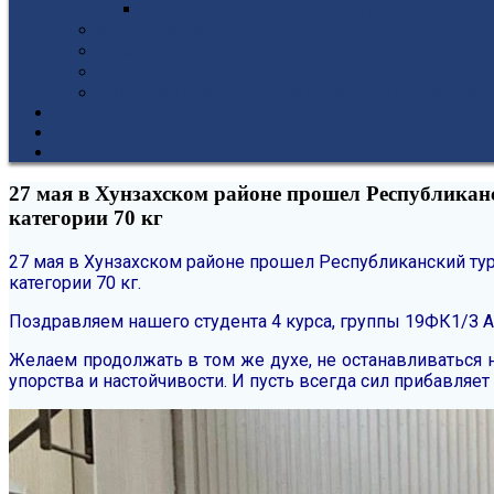
Антикоррупционная политика
3D-тур по колледжу
У нас в гостях
Попечительский совет
Противодействие терроризму и экстремизму
НОВОСТИ
ЭИОС
ВСОКО
27 мая в Хунзахском районе прошел Республиканс
категории 70 кг
27 мая в Хунзахском районе прошел Республиканский тур
категории 70 кг.
Поздравляем нашего студента 4 курса, группы 19ФК1/З А
Желаем продолжать в том же духе, не останавливаться 
упорства и настойчивости. И пусть всегда сил прибавля