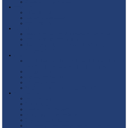
Список поступивших
СТУДЕНТУ
Библиотека
Полезные ссылки
Расписание
ВЫПУСКНИКУ
Государственная итоговая аттестация
Первичная аккредитация
Центр содействия трудоустройству
выпускников
ДПО
Структура центра повышения квалификации,
подготовки и переподготовки кадров
Документы
Форма заявления
Кадровый состав
Учебный портал центра ПКПиПК
О КОЛЛЕДЖЕ
Учредители
Структура
Локальные документы
Воспитательная работа
Студенческий совет
Медико-фармацевтическое отделение