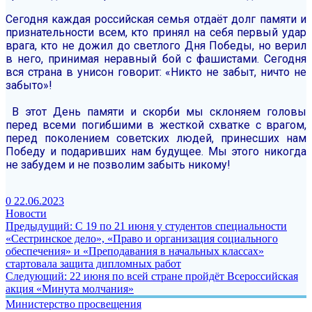
Сегодня каждая российская семья отдаёт долг памяти и
признательности всем, кто принял на себя первый удар
врага, кто не дожил до светлого Дня Победы, но верил
в него, принимая неравный бой с фашистами. Сегодня
вся страна в унисон говорит: «Никто не забыт, ничто не
забыто»!
В этот День памяти и скорби мы склоняем головы
перед всеми погибшими в жесткой схватке с врагом,
перед поколением советских людей, принесших нам
Победу и подаривших нам будущее. Мы этого никогда
не забудем и не позволим забыть никому!
0
22.06.2023
Новости
Навигация
Предыдущая
Предыдущий:
С 19 по 21 июня у студентов специальности
запись:
«Сестринское дело», «Право и организация социального
по
обеспечения» и «Преподавания в начальных классах»
записям
стартовала защита дипломных работ
Следующая
Следующий:
22 июня по всей стране пройдёт Всероссийская
запись:
акция «Минута молчания»
Министерство просвещения