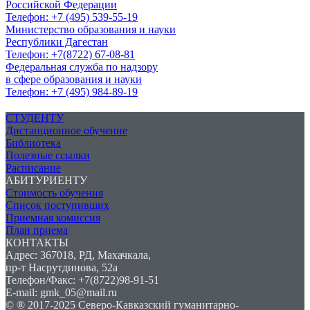
Российской Федерации
Телефон: +7 (495) 539-55-19
Министерство образования и науки
Республики Дагестан
Телефон: +7(8722) 67-08-81
Федеральная служба по надзору
в сфере образования и науки
Телефон: +7 (495) 984-89-19
СТУДЕНТУ
Дистанционное обучение
Библиотека
Полезные ссылки
Расписание
АБИТУРИЕНТУ
Стоимость обучения
Список поступивших
Приемная комиссия
План приема
КОНТАКТЫ
Адрес: 367018, РД, Махачкала,
пр-т Насрутдинова, 52а
Телефон/Факс: +7(8722)98-91-51
E-mail: gmk_05@mail.ru
© ® 2017-2025 Северо-Кавказский гуманитарно-