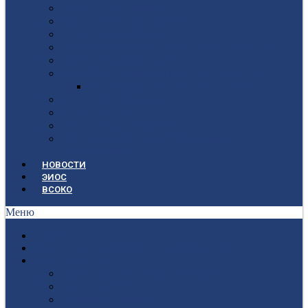
Локальные документы
Воспитательная работа
Студенческий совет
Медико-фармацевтическое отделение
Гуманитарное отделение
Учебная и производственная практика
Антикоррупционная политика
3D-тур по колледжу
У нас в гостях
Попечительский совет
Противодействие терроризму и
экстремизму
НОВОСТИ
ЭИОС
ВСОКО
Меню
ГЛАВНАЯ
СВЕДЕНИЯ ОБ ОБРАЗОВАТЕЛЬНОЙ ОРГАНИЗАЦИИ
ПОСТУПАЮЩИМ
Приёмная кампания 2026-2027
План приёма
Стоимость обучения