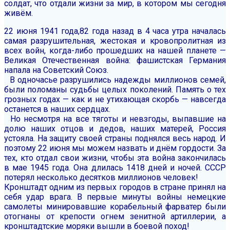
солдат, что отдали жизни за мир, в котором мы сегодня
живём.
22 июня 1941 года,82 года назад в 4 часа утра началась
самая разрушительная, жестокая и кровопролитная из
всех войн, когда-либо прошедших на нашей планете —
Великая Отечественная война: фашистская Германия
напала на Советский Союз.
В одночасье разрушились надежды миллионов семей,
были поломаны судьбы целых поколений. Память о тех
грозных годах — как и не утихающая скорбь — навсегда
останется в наших сердцах.
Но несмотря на все тяготы и невзгоды, выпавшие на
долю наших отцов и дедов, наших матерей, Россия
устояла. На защиту своей страны поднялся весь народ. И
поэтому 22 июня мы можем назвать и днём гордости. За
тех, кто отдал свои жизни, чтобы эта война закончилась
в мае 1945 года. Она длилась 1418 дней и ночей. СССР
потерял несколько десятков миллионов человек!
Кронштадт одним из первых городов в стране принял на
себя удар врага. В первые минуты войны немецкие
самолеты минировавшие корабельный фарватер были
отогнаны от крепости огнем зенитной артиллерии, а
кронштадтские моряки вышли в боевой поход!