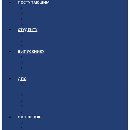
ПОСТУПАЮЩИМ
Приёмная кампания 2026-2027
План приёма
Стоимость обучения
Список поступивших
СТУДЕНТУ
Библиотека
Полезные ссылки
Расписание
ВЫПУСКНИКУ
Государственная итоговая аттестация
Первичная аккредитация
Центр содействия трудоустройству
выпускников
ДПО
Структура центра повышения квалификации,
подготовки и переподготовки кадров
Документы
Форма заявления
Кадровый состав
Учебный портал центра ПКПиПК
О КОЛЛЕДЖЕ
Учредители
Структура