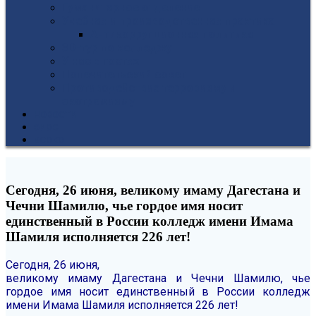
Гуманитарное отделение
Учебная и производственная практика
Антикоррупционная политика
3D-тур по колледжу
У нас в гостях
Попечительский совет
Противодействие терроризму и
экстремизму
НОВОСТИ
ЭИОС
ВСОКО
Сегодня, 26 июня, великому имаму Дагестана и
Чечни Шамилю, чье гордое имя носит
единственный в России колледж имени Имама
Шамиля исполняется 226 лет!
Сегодня, 26 июня,
великому имаму Дагестана и Чечни Шамилю, чье
гордое имя носит единственный в России колледж
имени Имама Шамиля исполняется 226 лет!