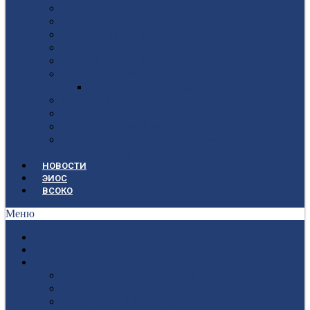
Локальные документы
Воспитательная работа
Студенческий совет
Медико-фармацевтическое отделение
Гуманитарное отделение
Учебная и производственная практика
Антикоррупционная политика
3D-тур по колледжу
У нас в гостях
Попечительский совет
Противодействие терроризму и
экстремизму
НОВОСТИ
ЭИОС
ВСОКО
Меню
ГЛАВНАЯ
СВЕДЕНИЯ ОБ ОБРАЗОВАТЕЛЬНОЙ ОРГАНИЗАЦИИ
ПОСТУПАЮЩИМ
Приёмная кампания 2026-2027
План приёма
Стоимость обучения