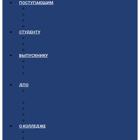
ПОСТУПАЮЩИМ
Приёмная кампания 2026-2027
План приёма
Стоимость обучения
Список поступивших
СТУДЕНТУ
Библиотека
Полезные ссылки
Расписание
ВЫПУСКНИКУ
Государственная итоговая аттестация
Первичная аккредитация
Центр содействия трудоустройству
выпускников
ДПО
Структура центра повышения квалификации,
подготовки и переподготовки кадров
Документы
Форма заявления
Кадровый состав
Учебный портал центра ПКПиПК
О КОЛЛЕДЖЕ
Учредители
Структура