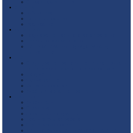
Список поступивших
СТУДЕНТУ
Библиотека
Полезные ссылки
Расписание
ВЫПУСКНИКУ
Государственная итоговая аттестация
Первичная аккредитация
Центр содействия трудоустройству
выпускников
ДПО
Структура центра повышения квалификации,
подготовки и переподготовки кадров
Документы
Форма заявления
Кадровый состав
Учебный портал центра ПКПиПК
О КОЛЛЕДЖЕ
Учредители
Структура
Локальные документы
Воспитательная работа
Студенческий совет
Медико-фармацевтическое отделение