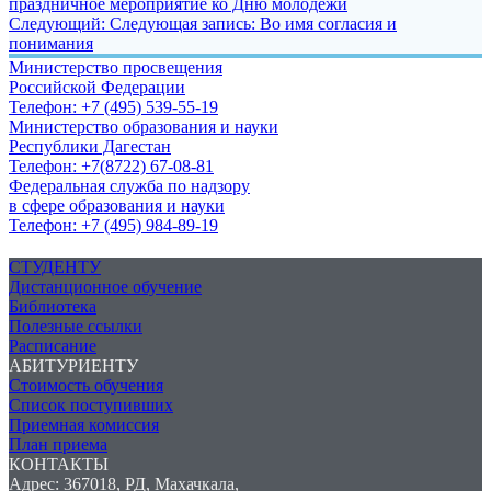
праздничное мероприятие ко Дню молодежи
Следующий:
Следующая запись:
Во имя согласия и
понимания
Министерство просвещения
Российской Федерации
Телефон: +7 (495) 539-55-19
Министерство образования и науки
Республики Дагестан
Телефон: +7(8722) 67-08-81
Федеральная служба по надзору
в сфере образования и науки
Телефон: +7 (495) 984-89-19
СТУДЕНТУ
Дистанционное обучение
Библиотека
Полезные ссылки
Расписание
АБИТУРИЕНТУ
Стоимость обучения
Список поступивших
Приемная комиссия
План приема
КОНТАКТЫ
Адрес: 367018, РД, Махачкала,