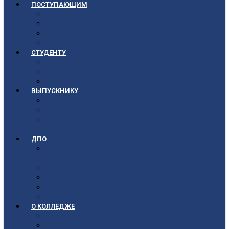
ПОСТУПАЮЩИМ
Приёмная кампания 2026-2027
План приёма
Стоимость обучения
Список поступивших
СТУДЕНТУ
Библиотека
Полезные ссылки
Расписание
ВЫПУСКНИКУ
Государственная итоговая аттестация
Первичная аккредитация
Центр содействия трудоустройству
выпускников
ДПО
Структура центра повышения квалификации,
подготовки и переподготовки кадров
Документы
Форма заявления
Кадровый состав
Учебный портал центра ПКПиПК
О КОЛЛЕДЖЕ
Учредители
Структура