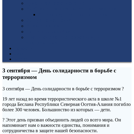
Гуманитарное отделение
Учебная и производственная практика
Антикоррупционная политика
3D-тур по колледжу
У нас в гостях
Попечительский совет
Противодействие терроризму и
экстремизму
НОВОСТИ
ЭИОС
ВСОКО
3 сентября — День солидарности в борьбе с
терроризмом
3 сентября — День солидарности в борьбе с терроризмом ?
19 лет назад во время террористического акта в школе №1
города Беслана Республики Северная Осетия-Алания погибло
более 300 человек. Большинство из которых — дети.
? Этот день призван объединить людей со всего мира. Он
напоминает нам о важности единства, понимания и
сотрудничества в защите нашей безопасности.