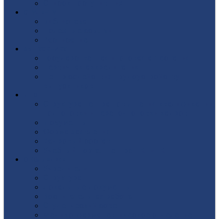
Список поступивших
СТУДЕНТУ
Библиотека
Полезные ссылки
Расписание
ВЫПУСКНИКУ
Государственная итоговая аттестация
Первичная аккредитация
Центр содействия трудоустройству
выпускников
ДПО
Структура центра повышения квалификации,
подготовки и переподготовки кадров
Документы
Форма заявления
Кадровый состав
Учебный портал центра ПКПиПК
О КОЛЛЕДЖЕ
Учредители
Структура
Локальные документы
Воспитательная работа
Студенческий совет
Медико-фармацевтическое отделение