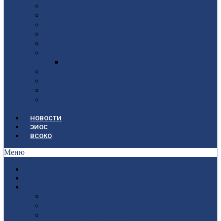
Локальные документы
Воспитательная работа
Студенческий совет
Медико-фармацевтическое отделение
Гуманитарное отделение
Учебная и производственная практика
Антикоррупционная политика
3D-тур по колледжу
У нас в гостях
Попечительский совет
Противодействие терроризму и
экстремизму
НОВОСТИ
ЭИОС
ВСОКО
Меню
ГЛАВНАЯ
СВЕДЕНИЯ ОБ ОБРАЗОВАТЕЛЬНОЙ ОРГАНИЗАЦИИ
ПОСТУПАЮЩИМ
Приёмная кампания 2026-2027
План приёма
Стоимость обучения