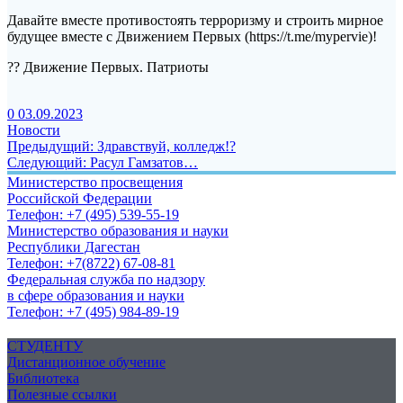
Давайте вместе противостоять терроризму и строить мирное
будущее вместе с Движением Первых (https://t.me/mypervie)!
?? Движение Первых. Патриоты
0
03.09.2023
Новости
Навигация
Предыдущая
Предыдущий:
Здравствуй, колледж!?
Следующая
запись:
Следующий:
Расул Гамзатов…
по
запись:
Министерство просвещения
записям
Российской Федерации
Телефон: +7 (495) 539-55-19
Министерство образования и науки
Республики Дагестан
Телефон: +7(8722) 67-08-81
Федеральная служба по надзору
в сфере образования и науки
Телефон: +7 (495) 984-89-19
СТУДЕНТУ
Дистанционное обучение
Библиотека
Полезные ссылки