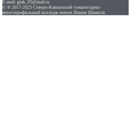
E-mail: gmk_05@mail.ru
© ® 2017-2025 Северо-Кавказский гуманитарно-
многопрофильный колледж имени Имама Шамиля