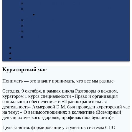
Гуманитарное отделение
Учебная и производственная практика
Антикоррупционная политика
3D-тур по колледжу
У нас в гостях
Попечительский совет
Противодействие терроризму и
экстремизму
НОВОСТИ
ЭИОС
ВСОКО
Кураторский час
Понимать — это значит принимать, что все мы разные.
Сегодня, 9 октября, в рамках цикла Разговоры о важном,
куратором 1 курса специальности «Право и организация
социального обеспечения» и «Правоохранительная
деятельность» Ахмеровой Э.М. был проведен кураторский час
на тему: « О взаимоотношениях в коллективе (Всемирный
день психического здоровья, профилактика буллинга)»
Цель занятия: формирование у студентов системы СПО