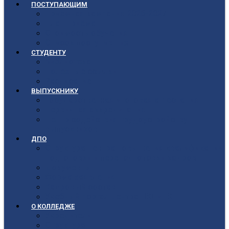
ПОСТУПАЮЩИМ
Приёмная кампания 2026-2027
План приёма
Стоимость обучения
Список поступивших
СТУДЕНТУ
Библиотека
Полезные ссылки
Расписание
ВЫПУСКНИКУ
Государственная итоговая аттестация
Первичная аккредитация
Центр содействия трудоустройству
выпускников
ДПО
Структура центра повышения квалификации,
подготовки и переподготовки кадров
Документы
Форма заявления
Кадровый состав
Учебный портал центра ПКПиПК
О КОЛЛЕДЖЕ
Учредители
Структура