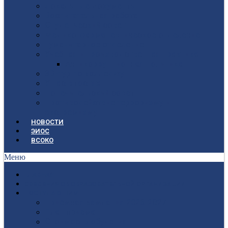
Локальные документы
Воспитательная работа
Студенческий совет
Медико-фармацевтическое отделение
Гуманитарное отделение
Учебная и производственная практика
Антикоррупционная политика
3D-тур по колледжу
У нас в гостях
Попечительский совет
Противодействие терроризму и
экстремизму
НОВОСТИ
ЭИОС
ВСОКО
Меню
ГЛАВНАЯ
СВЕДЕНИЯ ОБ ОБРАЗОВАТЕЛЬНОЙ ОРГАНИЗАЦИИ
ПОСТУПАЮЩИМ
Приёмная кампания 2026-2027
План приёма
Стоимость обучения