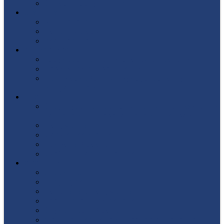
Список поступивших
СТУДЕНТУ
Библиотека
Полезные ссылки
Расписание
ВЫПУСКНИКУ
Государственная итоговая аттестация
Первичная аккредитация
Центр содействия трудоустройству
выпускников
ДПО
Структура центра повышения квалификации,
подготовки и переподготовки кадров
Документы
Форма заявления
Кадровый состав
Учебный портал центра ПКПиПК
О КОЛЛЕДЖЕ
Учредители
Структура
Локальные документы
Воспитательная работа
Студенческий совет
Медико-фармацевтическое отделение