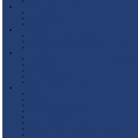
Список поступивших
СТУДЕНТУ
Библиотека
Полезные ссылки
Расписание
ВЫПУСКНИКУ
Государственная итоговая аттестация
Первичная аккредитация
Центр содействия трудоустройству выпускни
ДПО
Структура центра повышения квалификации, 
Документы
Форма заявления
Кадровый состав
Учебный портал центра ПКПиПК
О КОЛЛЕДЖЕ
Учредители
Структура
Локальные документы
Воспитательная работа
Студенческий совет
Медико-фармацевтическое отделение
Гуманитарное отделение
Учебная и производственная практика