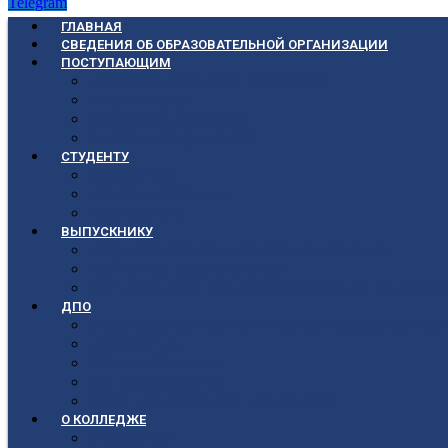
Telegram
ГЛАВНАЯ
СВЕДЕНИЯ ОБ ОБРАЗОВАТЕЛЬНОЙ ОРГАНИЗАЦИИ
ПОСТУПАЮЩИМ
Приёмная кампания 2026-2027
План приёма
Стоимость обучения
Список поступивших
СТУДЕНТУ
Библиотека
Полезные ссылки
Расписание
ВЫПУСКНИКУ
Государственная итоговая аттестация
Первичная аккредитация
Центр содействия трудоустройству выпускни
ДПО
Структура центра повышения квалификации, 
Документы
Форма заявления
Кадровый состав
Учебный портал центра ПКПиПК
О КОЛЛЕДЖЕ
Учредители