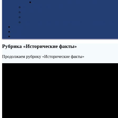
Антикоррупционная политика
3D-тур по колледжу
У нас в гостях
Попечительский совет
Противодействие терроризму и экстремизму
НОВОСТИ
ЭИОС
ВСОКО
Рубрика «Исторические факты»
Продолжаем рубрику «Исторические факты»