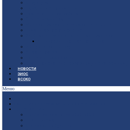
Структура
Локальные документы
Воспитательная работа
Студенческий совет
Медико-фармацевтическое отделение
Гуманитарное отделение
Учебная и производственная практика
Антикоррупционная политика
3D-тур по колледжу
У нас в гостях
Попечительский совет
Противодействие терроризму и экстремизму
НОВОСТИ
ЭИОС
ВСОКО
Меню
ГЛАВНАЯ
СВЕДЕНИЯ ОБ ОБРАЗОВАТЕЛЬНОЙ ОРГАНИЗАЦИИ
ПОСТУПАЮЩИМ
Приёмная кампания 2026-2027
План приёма
Стоимость обучения