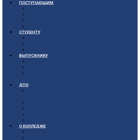
ПОСТУПАЮЩИМ
Приёмная кампания 2026-2027
План приёма
Стоимость обучения
Список поступивших
СТУДЕНТУ
Библиотека
Полезные ссылки
Расписание
ВЫПУСКНИКУ
Государственная итоговая аттестация
Первичная аккредитация
Центр содействия трудоустройству
выпускников
ДПО
Структура центра повышения квалификации,
подготовки и переподготовки кадров
Документы
Форма заявления
Кадровый состав
Учебный портал центра ПКПиПК
О КОЛЛЕДЖЕ
Учредители
Структура