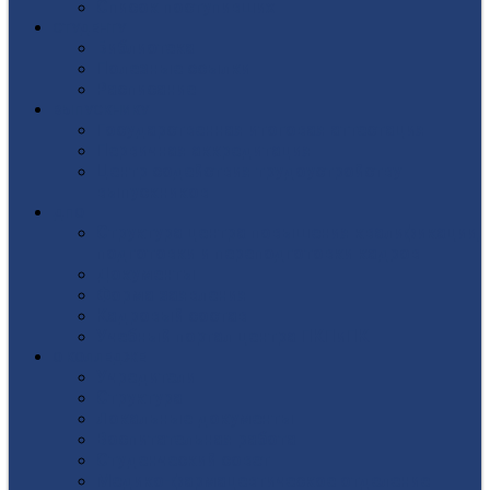
Список поступивших
СТУДЕНТУ
Библиотека
Полезные ссылки
Расписание
ВЫПУСКНИКУ
Государственная итоговая аттестация
Первичная аккредитация
Центр содействия трудоустройству
выпускников
ДПО
Структура центра повышения квалификации,
подготовки и переподготовки кадров
Документы
Форма заявления
Кадровый состав
Учебный портал центра ПКПиПК
О КОЛЛЕДЖЕ
Учредители
Структура
Локальные документы
Воспитательная работа
Студенческий совет
Медико-фармацевтическое отделение