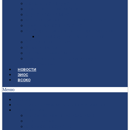
Локальные документы
Воспитательная работа
Студенческий совет
Медико-фармацевтическое отделение
Гуманитарное отделение
Учебная и производственная практика
Антикоррупционная политика
3D-тур по колледжу
У нас в гостях
Попечительский совет
Противодействие терроризму и
экстремизму
НОВОСТИ
ЭИОС
ВСОКО
Меню
ГЛАВНАЯ
СВЕДЕНИЯ ОБ ОБРАЗОВАТЕЛЬНОЙ ОРГАНИЗАЦИИ
ПОСТУПАЮЩИМ
Приёмная кампания 2026-2027
План приёма
Стоимость обучения