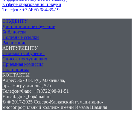
в сфере образования и науки
Телефон: +7 (495) 984-89-19
СТУДЕНТУ
Дистанционное обучение
Библиотека
Полезные ссылки
Расписание
АБИТУРИЕНТУ
Стоимость обучения
Список поступивших
Приемная комиссия
План приема
КОНТАКТЫ
Адрес: 367018, РД, Махачкала,
пр-т Насрутдинова, 52а
Телефон/Факс: +7(8722)98-91-51
E-mail: gmk_05@mail.ru
© ® 2017-2025 Северо-Кавказский гуманитарно-
многопрофильный колледж имени Имама Шамиля