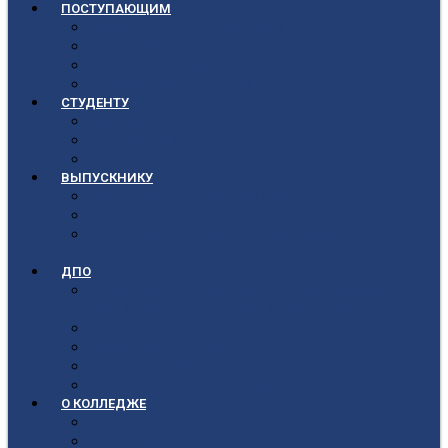
ПОСТУПАЮЩИМ
Приёмная кампания 2026-2027
План приёма
Стоимость обучения
Список поступивших
СТУДЕНТУ
Библиотека
Полезные ссылки
Расписание
ВЫПУСКНИКУ
Государственная итоговая аттестация
Первичная аккредитация
Центр содействия трудоустройству
выпускников
ДПО
Структура центра повышения квалификации,
подготовки и переподготовки кадров
Документы
Форма заявления
Кадровый состав
Учебный портал центра ПКПиПК
О КОЛЛЕДЖЕ
Учредители
Структура