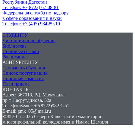
Республики Дагестан
Телефон: +7(8722) 67-08-81
Федеральная служба по надзору
в сфере образования и науки
Телефон: +7 (495) 984-89-19
СТУДЕНТУ
Дистанционное обучение
Библиотека
Полезные ссылки
Расписание
АБИТУРИЕНТУ
Стоимость обучения
Список поступивших
Приемная комиссия
План приема
КОНТАКТЫ
Адрес: 367018, РД, Махачкала,
пр-т Насрутдинова, 52а
Телефон/Факс: +7(8722)98-91-51
E-mail: gmk_05@mail.ru
© ® 2017-2025 Северо-Кавказский гуманитарно-
многопрофильный колледж имени Имама Шамиля