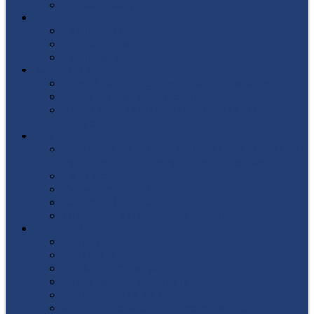
Список поступивших
СТУДЕНТУ
Библиотека
Полезные ссылки
Расписание
ВЫПУСКНИКУ
Государственная итоговая аттестация
Первичная аккредитация
Центр содействия трудоустройству
выпускников
ДПО
Структура центра повышения квалификации,
подготовки и переподготовки кадров
Документы
Форма заявления
Кадровый состав
Учебный портал центра ПКПиПК
О КОЛЛЕДЖЕ
Учредители
Структура
Локальные документы
Воспитательная работа
Студенческий совет
Медико-фармацевтическое отделение