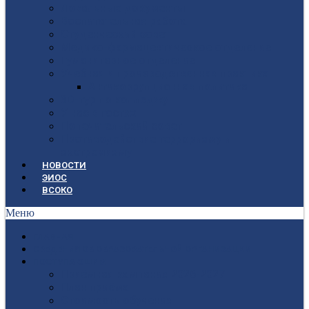
Локальные документы
Воспитательная работа
Студенческий совет
Медико-фармацевтическое отделение
Гуманитарное отделение
Учебная и производственная практика
Антикоррупционная политика
3D-тур по колледжу
У нас в гостях
Попечительский совет
Противодействие терроризму и
экстремизму
НОВОСТИ
ЭИОС
ВСОКО
Меню
ГЛАВНАЯ
СВЕДЕНИЯ ОБ ОБРАЗОВАТЕЛЬНОЙ ОРГАНИЗАЦИИ
ПОСТУПАЮЩИМ
Приёмная кампания 2026-2027
План приёма
Стоимость обучения