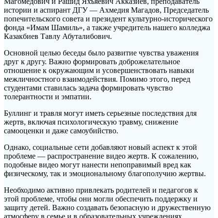
Магомедович и Рашид Яхъяевич Акказиев, преподаватель
истории и аспирант ДГУ — Ахмедия Магадов, Председатель
попечительского совета и президент культурно-исторического
фонда «Имам Шамиль», а также учредитель нашего колледжа
Казакбиев Тавлу Абуталибович.
Основной целью беседы было развитие чувства уважения
друг к другу. Важно формировать доброжелательное
отношение к окружающим и усовершенствовать навыки
межличностного взаимодействия. Помимо этого, перед
студентами ставилась задача формировать чувство
толерантности и эмпатии.
Буллинг и травля могут иметь серьезные последствия для
жертв, включая психологическую травму, снижение
самооценки и даже самоубийство.
Однако, социальные сети добавляют новый аспект к этой
проблеме — распространение видео жертв. К сожалению,
подобные видео могут нанести непоправимый вред как
физическому, так и эмоциональному благополучию жертвы.
Необходимо активно привлекать родителей и педагогов к
этой проблеме, чтобы они могли обеспечить поддержку и
защиту детей. Важно создавать безопасную и дружественную
атмосферу в семье и в образовательных учреждениях.