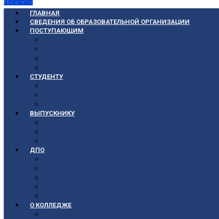
Telegram
ГЛАВНАЯ
СВЕДЕНИЯ ОБ ОБРАЗОВАТЕЛЬНОЙ ОРГАНИЗАЦИИ
ПОСТУПАЮЩИМ
Приёмная кампания 2026-2027
План приёма
Стоимость обучения
Список поступивших
СТУДЕНТУ
Библиотека
Полезные ссылки
Расписание
ВЫПУСКНИКУ
Государственная итоговая аттестация
Первичная аккредитация
Центр содействия трудоустройству выпускни
ДПО
Структура центра повышения квалификации, 
Документы
Форма заявления
Кадровый состав
Учебный портал центра ПКПиПК
О КОЛЛЕДЖЕ
Учредители