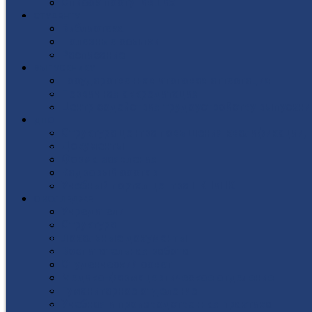
Список поступивших
СТУДЕНТУ
Библиотека
Полезные ссылки
Расписание
ВЫПУСКНИКУ
Государственная итоговая аттестация
Первичная аккредитация
Центр содействия трудоустройству выпускни
ДПО
Структура центра повышения квалификации, 
Документы
Форма заявления
Кадровый состав
Учебный портал центра ПКПиПК
О КОЛЛЕДЖЕ
Учредители
Структура
Локальные документы
Воспитательная работа
Студенческий совет
Медико-фармацевтическое отделение
Гуманитарное отделение
Учебная и производственная практика