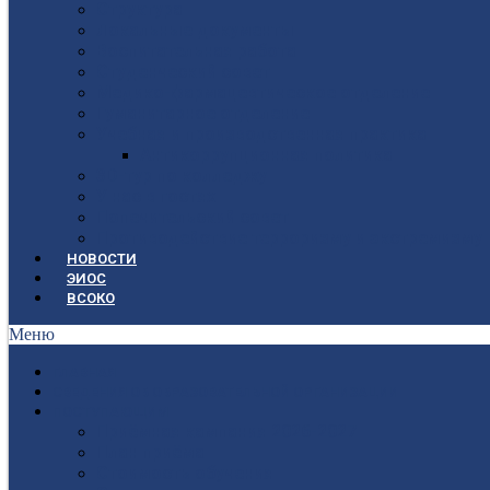
Структура
Локальные документы
Воспитательная работа
Студенческий совет
Медико-фармацевтическое отделение
Гуманитарное отделение
Учебная и производственная практика
Антикоррупционная политика
3D-тур по колледжу
У нас в гостях
Попечительский совет
Противодействие терроризму и экстремизму
НОВОСТИ
ЭИОС
ВСОКО
Меню
ГЛАВНАЯ
СВЕДЕНИЯ ОБ ОБРАЗОВАТЕЛЬНОЙ ОРГАНИЗАЦИИ
ПОСТУПАЮЩИМ
Приёмная кампания 2026-2027
План приёма
Стоимость обучения