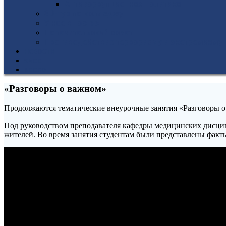
Антикоррупционная политика
3D-тур по колледжу
У нас в гостях
Попечительский совет
Противодействие терроризму и экстремизму
НОВОСТИ
ЭИОС
ВСОКО
«Разговоры о важном»
Продолжаются тематические внеурочные занятия «Разговоры о
Под руководством преподавателя кафедры медицинских дисципл
жителей. Во время занятия студентам были представлены факт