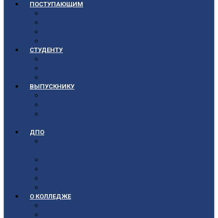
ПОСТУПАЮЩИМ
Приёмная кампания 2026-2027
План приёма
Стоимость обучения
Список поступивших
СТУДЕНТУ
Библиотека
Полезные ссылки
Расписание
ВЫПУСКНИКУ
Государственная итоговая аттестация
Первичная аккредитация
Центр содействия трудоустройству
выпускников
ДПО
Структура центра повышения квалификации,
подготовки и переподготовки кадров
Документы
Форма заявления
Кадровый состав
Учебный портал центра ПКПиПК
О КОЛЛЕДЖЕ
Учредители
Структура