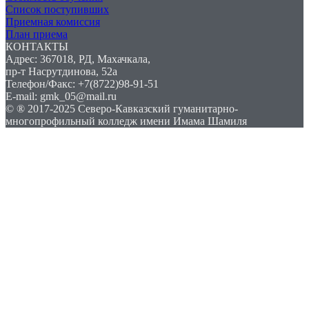
Список поступивших
Приемная комиссия
План приема
КОНТАКТЫ
Адрес: 367018, РД, Махачкала,
пр-т Насрутдинова, 52а
Телефон/Факс: +7(8722)98-91-51
E-mail: gmk_05@mail.ru
© ® 2017-2025 Северо-Кавказский гуманитарно-
многопрофильный колледж имени Имама Шамиля