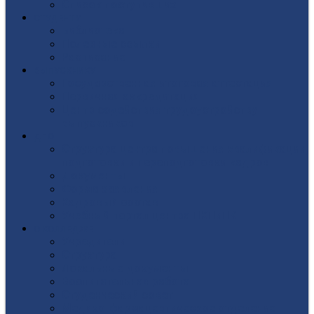
Список поступивших
СТУДЕНТУ
Библиотека
Полезные ссылки
Расписание
ВЫПУСКНИКУ
Государственная итоговая аттестация
Первичная аккредитация
Центр содействия трудоустройству
выпускников
ДПО
Структура центра повышения квалификации,
подготовки и переподготовки кадров
Документы
Форма заявления
Кадровый состав
Учебный портал центра ПКПиПК
О КОЛЛЕДЖЕ
Учредители
Структура
Локальные документы
Воспитательная работа
Студенческий совет
Медико-фармацевтическое отделение