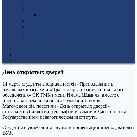
Гуманитарное отделение
Учебная и производственная практика
Антикоррупционная политика
3D-тур по колледжу
У нас в гостях
Попечительский совет
Противодействие терроризму и
экстремизму
НОВОСТИ
ЭИОС
ВСОКО
День открытых дверей
14 марта студенты специальностей «Преподавание в
начальных классах» и «Право и организация социального
обеспечения» СК ГМК имени Имама Шамиля, вместе с
преподавателем психологии Сулаевой Изумруд
Магомедовной, посетили «День открытых дверей»
факультетов биологии, географии и химии в Дагестанском
Государственном педагогическом институте.
Студенты с увлечением слушали презентации преподавателей
ВУЗа.