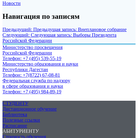
Новости
Навигация по записям
Предыдущий:
Предыдущая запись:
Внеплановое собрание
Следующий:
Следующая запись:
Выборы Президента
Российской Федерации
Министерство просвещения
Российской Федерации
Телефон: +7 (495) 539-55-19
Министерство образования и науки
Республики Дагестан
Телефон: +7(8722) 67-08-81
Федеральная служба по надзору
в сфере образования и науки
Телефон: +7 (495) 984-89-19
СТУДЕНТУ
Дистанционное обучение
Библиотека
Полезные ссылки
Расписание
АБИТУРИЕНТУ
Стоимость обучения