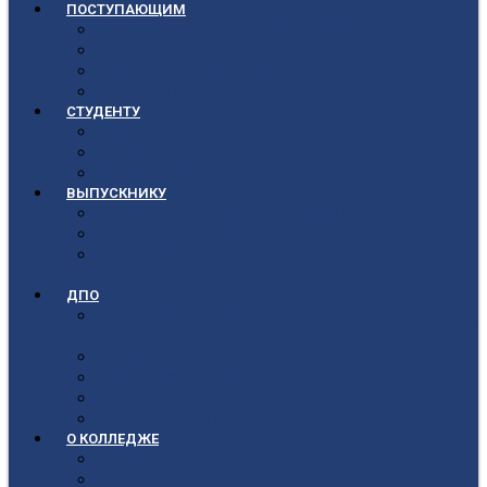
ПОСТУПАЮЩИМ
Приёмная кампания 2026-2027
План приёма
Стоимость обучения
Список поступивших
СТУДЕНТУ
Библиотека
Полезные ссылки
Расписание
ВЫПУСКНИКУ
Государственная итоговая аттестация
Первичная аккредитация
Центр содействия трудоустройству
выпускников
ДПО
Структура центра повышения квалификации,
подготовки и переподготовки кадров
Документы
Форма заявления
Кадровый состав
Учебный портал центра ПКПиПК
О КОЛЛЕДЖЕ
Учредители
Структура