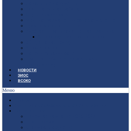
Локальные документы
Воспитательная работа
Студенческий совет
Медико-фармацевтическое отделение
Гуманитарное отделение
Учебная и производственная практика
Антикоррупционная политика
3D-тур по колледжу
У нас в гостях
Попечительский совет
Противодействие терроризму и
экстремизму
НОВОСТИ
ЭИОС
ВСОКО
Меню
ГЛАВНАЯ
СВЕДЕНИЯ ОБ ОБРАЗОВАТЕЛЬНОЙ ОРГАНИЗАЦИИ
ПОСТУПАЮЩИМ
Приёмная кампания 2026-2027
План приёма
Стоимость обучения