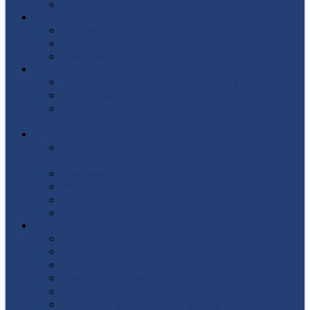
Список поступивших
СТУДЕНТУ
Библиотека
Полезные ссылки
Расписание
ВЫПУСКНИКУ
Государственная итоговая аттестация
Первичная аккредитация
Центр содействия трудоустройству
выпускников
ДПО
Структура центра повышения квалификации,
подготовки и переподготовки кадров
Документы
Форма заявления
Кадровый состав
Учебный портал центра ПКПиПК
О КОЛЛЕДЖЕ
Учредители
Структура
Локальные документы
Воспитательная работа
Студенческий совет
Медико-фармацевтическое отделение