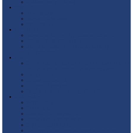
Список поступивших
СТУДЕНТУ
Библиотека
Полезные ссылки
Расписание
ВЫПУСКНИКУ
Государственная итоговая аттестация
Первичная аккредитация
Центр содействия трудоустройству
выпускников
ДПО
Структура центра повышения квалификации,
подготовки и переподготовки кадров
Документы
Форма заявления
Кадровый состав
Учебный портал центра ПКПиПК
О КОЛЛЕДЖЕ
Учредители
Структура
Локальные документы
Воспитательная работа
Студенческий совет
Медико-фармацевтическое отделение