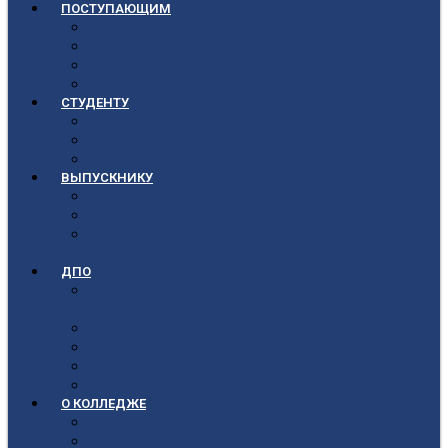
ПОСТУПАЮЩИМ
Приёмная кампания 2026-2027
План приёма
Стоимость обучения
Список поступивших
СТУДЕНТУ
Библиотека
Полезные ссылки
Расписание
ВЫПУСКНИКУ
Государственная итоговая аттестация
Первичная аккредитация
Центр содействия трудоустройству
выпускников
ДПО
Структура центра повышения квалификации,
подготовки и переподготовки кадров
Документы
Форма заявления
Кадровый состав
Учебный портал центра ПКПиПК
О КОЛЛЕДЖЕ
Учредители
Структура