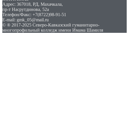
Адрес: 367018, РД, Махачкала,
пр-т Насрутдинова, 52а
Телефон/Факс: +7(8722)98-91-51
E-mail: gmk_05@mail.ru
© ® 2017-2025 Северо-Кавказский гуманитарно-
многопрофильный колледж имени Имама Шамиля