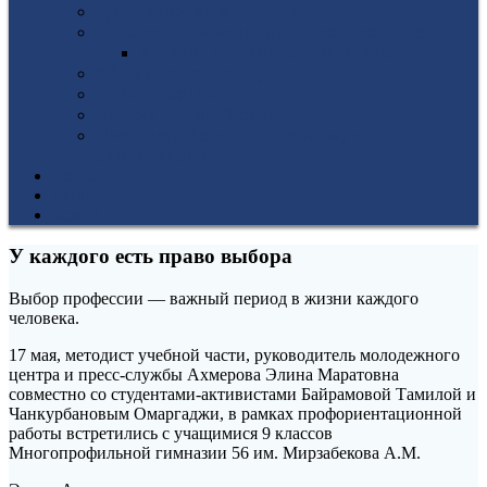
Гуманитарное отделение
Учебная и производственная практика
Антикоррупционная политика
3D-тур по колледжу
У нас в гостях
Попечительский совет
Противодействие терроризму и
экстремизму
НОВОСТИ
ЭИОС
ВСОКО
У каждого есть право выбора
Выбор профессии — важный период в жизни каждого
человека.
17 мая, методист учебной части, руководитель молодежного
центра и пресс-службы Ахмерова Элина Маратовна
совместно со студентами-активистами Байрамовой Тамилой и
Чанкурбановым Омаргаджи, в рамках профориентационной
работы встретились с учащимися 9 классов
Многопрофильной гимназии 56 им. Мирзабекова А.М.