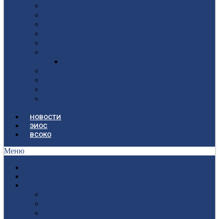
Локальные документы
Воспитательная работа
Студенческий совет
Медико-фармацевтическое отделение
Гуманитарное отделение
Учебная и производственная практика
Антикоррупционная политика
3D-тур по колледжу
У нас в гостях
Попечительский совет
Противодействие терроризму и
экстремизму
НОВОСТИ
ЭИОС
ВСОКО
Меню
ГЛАВНАЯ
СВЕДЕНИЯ ОБ ОБРАЗОВАТЕЛЬНОЙ ОРГАНИЗАЦИИ
ПОСТУПАЮЩИМ
Приёмная кампания 2026-2027
План приёма
Стоимость обучения