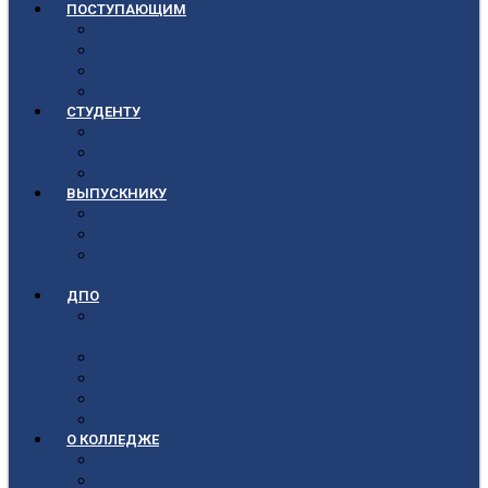
ПОСТУПАЮЩИМ
Приёмная кампания 2026-2027
План приёма
Стоимость обучения
Список поступивших
СТУДЕНТУ
Библиотека
Полезные ссылки
Расписание
ВЫПУСКНИКУ
Государственная итоговая аттестация
Первичная аккредитация
Центр содействия трудоустройству
выпускников
ДПО
Структура центра повышения квалификации,
подготовки и переподготовки кадров
Документы
Форма заявления
Кадровый состав
Учебный портал центра ПКПиПК
О КОЛЛЕДЖЕ
Учредители
Структура