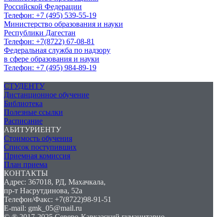
Российской Федерации
Телефон: +7 (495) 539-55-19
Министерство образования и науки
Республики Дагестан
Телефон: +7(8722) 67-08-81
Федеральная служба по надзору
в сфере образования и науки
Телефон: +7 (495) 984-89-19
СТУДЕНТУ
Дистанционное обучение
Библиотека
Полезные ссылки
Расписание
АБИТУРИЕНТУ
Стоимость обучения
Список поступивших
Приемная комиссия
План приема
КОНТАКТЫ
Адрес: 367018, РД, Махачкала,
пр-т Насрутдинова, 52а
Телефон/Факс: +7(8722)98-91-51
E-mail: gmk_05@mail.ru
© ® 2017-2025 Северо-Кавказский гуманитарно-