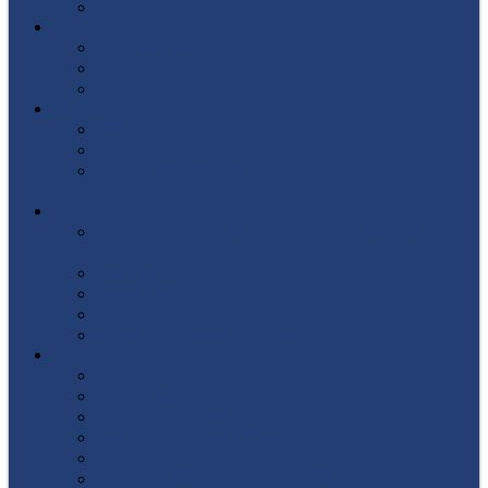
Список поступивших
СТУДЕНТУ
Библиотека
Полезные ссылки
Расписание
ВЫПУСКНИКУ
Государственная итоговая аттестация
Первичная аккредитация
Центр содействия трудоустройству
выпускников
ДПО
Структура центра повышения квалификации,
подготовки и переподготовки кадров
Документы
Форма заявления
Кадровый состав
Учебный портал центра ПКПиПК
О КОЛЛЕДЖЕ
Учредители
Структура
Локальные документы
Воспитательная работа
Студенческий совет
Медико-фармацевтическое отделение