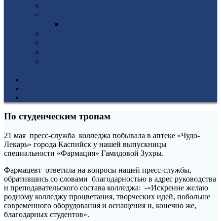
Гуманитарное отделение
Учебная и производственная практика
Антикоррупционная политика
3D-тур по колледжу
У нас в гостях
Попечительский совет
Противодействие терроризму и
экстремизму
НОВОСТИ
ЭИОС
ВСОКО
По студенческим тропам
21 мая пресс-служба колледжа побывала в аптеке «Чудо-
Лекарь» города Каспийск у нашей выпускницы
специальности «Фармация» Гамидовой Зухры.
Фармацевт ответила на вопросы нашей пресс-службы,
обратившись со словами благодарностью в адрес руководства
и преподавательского состава колледжа: -«Искренне желаю
родному колледжу процветания, творческих идей, побольше
современного оборудования и оснащения и, конечно же,
благодарных студентов».