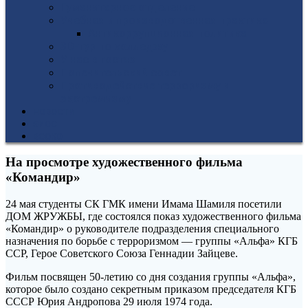
Гуманитарное отделение
Учебная и производственная практика
Антикоррупционная политика
3D-тур по колледжу
У нас в гостях
Попечительский совет
Противодействие терроризму и
экстремизму
НОВОСТИ
ЭИОС
ВСОКО
На просмотре художественного фильма
«Командир»
24 мая студенты СК ГМК имени Имама Шамиля посетили
ДОМ ЖРУЖБЫ, где состоялся показ художественного фильма
«Командир» о руководителе подразделения специального
назначения по борьбе с терроризмом — группы «Альфа» КГБ
ССР, Герое Советского Союза Геннадии Зайцеве.
Фильм посвящен 50-летию со дня создания группы «Альфа»,
которое было создано секретным приказом председателя КГБ
СССР Юрия Андропова 29 июля 1974 года.