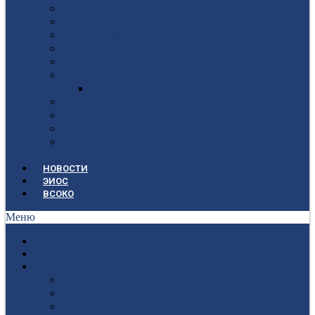
Локальные документы
Воспитательная работа
Студенческий совет
Медико-фармацевтическое отделение
Гуманитарное отделение
Учебная и производственная практика
Антикоррупционная политика
3D-тур по колледжу
У нас в гостях
Попечительский совет
Противодействие терроризму и
экстремизму
НОВОСТИ
ЭИОС
ВСОКО
Меню
ГЛАВНАЯ
СВЕДЕНИЯ ОБ ОБРАЗОВАТЕЛЬНОЙ ОРГАНИЗАЦИИ
ПОСТУПАЮЩИМ
Приёмная кампания 2026-2027
План приёма
Стоимость обучения