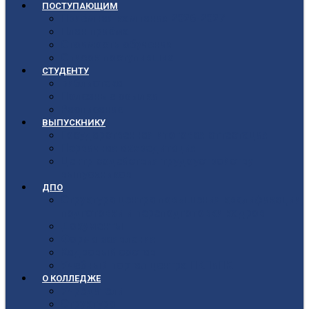
ПОСТУПАЮЩИМ
Приёмная кампания 2026-2027
План приёма
Стоимость обучения
Список поступивших
СТУДЕНТУ
Библиотека
Полезные ссылки
Расписание
ВЫПУСКНИКУ
Государственная итоговая аттестация
Первичная аккредитация
Центр содействия трудоустройству
выпускников
ДПО
Структура центра повышения квалификации,
подготовки и переподготовки кадров
Документы
Форма заявления
Кадровый состав
Учебный портал центра ПКПиПК
О КОЛЛЕДЖЕ
Учредители
Структура