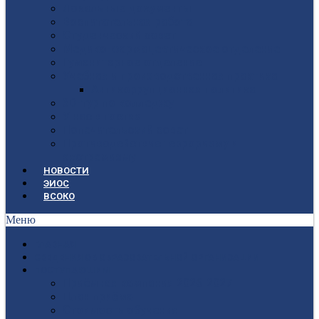
Локальные документы
Воспитательная работа
Студенческий совет
Медико-фармацевтическое отделение
Гуманитарное отделение
Учебная и производственная практика
Антикоррупционная политика
3D-тур по колледжу
У нас в гостях
Попечительский совет
Противодействие терроризму и
экстремизму
НОВОСТИ
ЭИОС
ВСОКО
Меню
ГЛАВНАЯ
СВЕДЕНИЯ ОБ ОБРАЗОВАТЕЛЬНОЙ ОРГАНИЗАЦИИ
ПОСТУПАЮЩИМ
Приёмная кампания 2026-2027
План приёма
Стоимость обучения