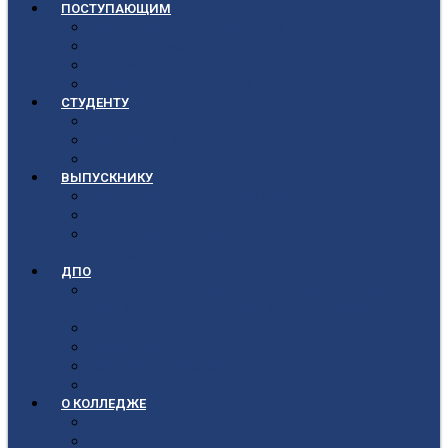
ПОСТУПАЮЩИМ
Приёмная кампания 2026-2027
План приёма
Стоимость обучения
Список поступивших
СТУДЕНТУ
Библиотека
Полезные ссылки
Расписание
ВЫПУСКНИКУ
Государственная итоговая аттестация
Первичная аккредитация
Центр содействия трудоустройству
выпускников
ДПО
Структура центра повышения квалификации,
подготовки и переподготовки кадров
Документы
Форма заявления
Кадровый состав
Учебный портал центра ПКПиПК
О КОЛЛЕДЖЕ
Учредители
Структура