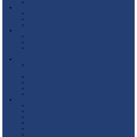
Список поступивших
СТУДЕНТУ
Библиотека
Полезные ссылки
Расписание
ВЫПУСКНИКУ
Государственная итоговая аттестация
Первичная аккредитация
Центр содействия трудоустройству
выпускников
ДПО
Структура центра повышения квалификации,
подготовки и переподготовки кадров
Документы
Форма заявления
Кадровый состав
Учебный портал центра ПКПиПК
О КОЛЛЕДЖЕ
Учредители
Структура
Локальные документы
Воспитательная работа
Студенческий совет
Медико-фармацевтическое отделение