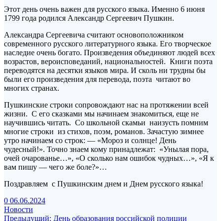
Этот день очень важен для русского языка. Именно 6 июня
1799 года родился Александр Сергеевич Пушкин.
Александра Сергеевича считают основоположником
современного русского литературного языка. Его творческое
наследие очень богато. Произведения объединяют людей всех
возрастов, вероисповеданий, национальностей. Книги поэта
переводятся на десятки языков мира. И сколь ни трудны бы
были его произведения для перевода, поэта читают во
многих странах.
Пушкинские строки сопровождают нас на протяжении всей
жизни. С его сказками мы начинаем знакомиться, еще не
научившись читать. Со школьной скамьи наизусть помним
многие строки из стихов, поэм, романов. Зачастую зимнее
утро начинаем со строк: — «Мороз и солнце! День
чудесный!». Точно знаем кому принадлежат: «Унылая пора,
очей очарованье…», «О сколько нам ошибок чудных…», «Я к
вам пишу — чего же боле?»…
Поздравляем с Пушкинским днем и Днем русского языка!
0
06.06.2024
Новости
Навигация
Предыдущая
Предыдущий:
День образования российской полиции