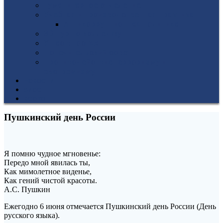
Гуманитарное отделение
Учебная и производственная практика
Антикоррупционная политика
3D-тур по колледжу
У нас в гостях
Попечительский совет
Противодействие терроризму и
экстремизму
НОВОСТИ
ЭИОС
ВСОКО
Пушкинский день России
Я помню чудное мгновенье:
Передо мной явилась ты,
Как мимолетное виденье,
Как гений чистой красоты.
А.С. Пушкин
Ежегодно 6 июня отмечается Пушкинский день России (День
русского языка).