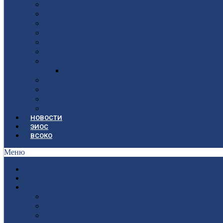
Структура
Локальные документы
Воспитательная работа
Студенческий совет
Медико-фармацевтическое отделение
Гуманитарное отделение
Учебная и производственная практика
Антикоррупционная политика
3D-тур по колледжу
У нас в гостях
Попечительский совет
Противодействие терроризму и экстремизму
НОВОСТИ
ЭИОС
ВСОКО
Меню
ГЛАВНАЯ
СВЕДЕНИЯ ОБ ОБРАЗОВАТЕЛЬНОЙ ОРГАНИЗАЦИИ
ПОСТУПАЮЩИМ
Приёмная кампания 2026-2027
План приёма
Стоимость обучения