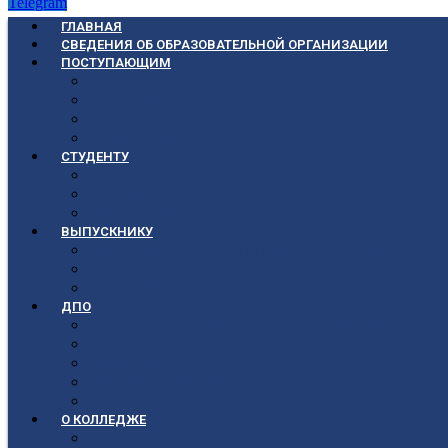
Telegram
ГЛАВНАЯ
СВЕДЕНИЯ ОБ ОБРАЗОВАТЕЛЬНОЙ ОРГАНИЗАЦИИ
ПОСТУПАЮЩИМ
Приёмная кампания 2026-2027
План приёма
Стоимость обучения
Список поступивших
СТУДЕНТУ
Библиотека
Полезные ссылки
Расписание
ВЫПУСКНИКУ
Государственная итоговая аттестация
Первичная аккредитация
Центр содействия трудоустройству выпускни
ДПО
Структура центра повышения квалификации, 
Документы
Форма заявления
Кадровый состав
Учебный портал центра ПКПиПК
О КОЛЛЕДЖЕ
Учредители