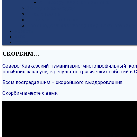
Антикоррупционная политика
3D-тур по колледжу
У нас в гостях
Попечительский совет
Противодействие терроризму и экстремизму
НОВОСТИ
ЭИОС
ВСОКО
СКОРБИМ…
Северо-Кавказский гуманитарно-многопрофильный к
погибших накануне, в результате трагических событий в 
Всем пострадавшим – скорейшего выздоровления.
Скорбим вместе с вами.