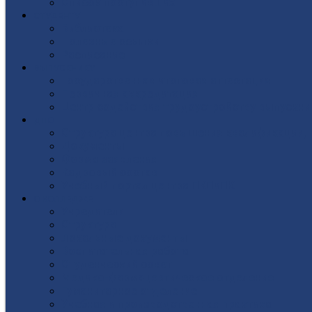
Список поступивших
СТУДЕНТУ
Библиотека
Полезные ссылки
Расписание
ВЫПУСКНИКУ
Государственная итоговая аттестация
Первичная аккредитация
Центр содействия трудоустройству выпускни
ДПО
Структура центра повышения квалификации, 
Документы
Форма заявления
Кадровый состав
Учебный портал центра ПКПиПК
О КОЛЛЕДЖЕ
Учредители
Структура
Локальные документы
Воспитательная работа
Студенческий совет
Медико-фармацевтическое отделение
Гуманитарное отделение
Учебная и производственная практика