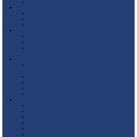
Список поступивших
СТУДЕНТУ
Библиотека
Полезные ссылки
Расписание
ВЫПУСКНИКУ
Государственная итоговая аттестация
Первичная аккредитация
Центр содействия трудоустройству
выпускников
ДПО
Структура центра повышения квалификации,
подготовки и переподготовки кадров
Документы
Форма заявления
Кадровый состав
Учебный портал центра ПКПиПК
О КОЛЛЕДЖЕ
Учредители
Структура
Локальные документы
Воспитательная работа
Студенческий совет
Медико-фармацевтическое отделение