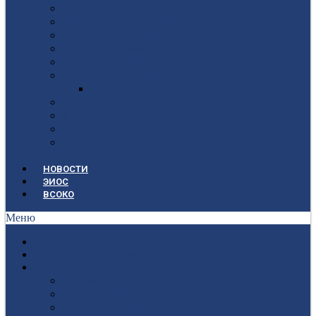
Локальные документы
Воспитательная работа
Студенческий совет
Медико-фармацевтическое отделение
Гуманитарное отделение
Учебная и производственная практика
Антикоррупционная политика
3D-тур по колледжу
У нас в гостях
Попечительский совет
Противодействие терроризму и
экстремизму
НОВОСТИ
ЭИОС
ВСОКО
Меню
ГЛАВНАЯ
СВЕДЕНИЯ ОБ ОБРАЗОВАТЕЛЬНОЙ ОРГАНИЗАЦИИ
ПОСТУПАЮЩИМ
Приёмная кампания 2026-2027
План приёма
Стоимость обучения