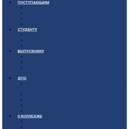
ПОСТУПАЮЩИМ
Приёмная кампания 2026-2027
План приёма
Стоимость обучения
Список поступивших
СТУДЕНТУ
Библиотека
Полезные ссылки
Расписание
ВЫПУСКНИКУ
Государственная итоговая аттестация
Первичная аккредитация
Центр содействия трудоустройству
выпускников
ДПО
Структура центра повышения квалификации,
подготовки и переподготовки кадров
Документы
Форма заявления
Кадровый состав
Учебный портал центра ПКПиПК
О КОЛЛЕДЖЕ
Учредители
Структура