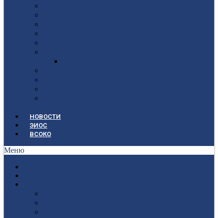
Локальные документы
Воспитательная работа
Студенческий совет
Медико-фармацевтическое отделение
Гуманитарное отделение
Учебная и производственная практика
Антикоррупционная политика
3D-тур по колледжу
У нас в гостях
Попечительский совет
Противодействие терроризму и
экстремизму
НОВОСТИ
ЭИОС
ВСОКО
Меню
ГЛАВНАЯ
СВЕДЕНИЯ ОБ ОБРАЗОВАТЕЛЬНОЙ ОРГАНИЗАЦИИ
ПОСТУПАЮЩИМ
Приёмная кампания 2026-2027
План приёма
Стоимость обучения