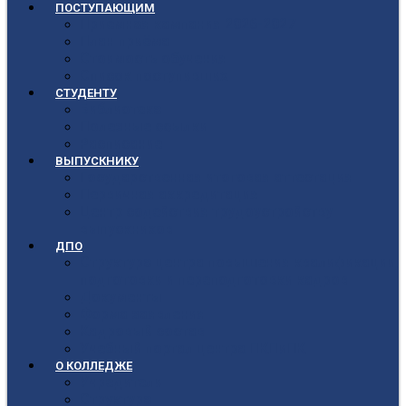
ПОСТУПАЮЩИМ
Приёмная кампания 2026-2027
План приёма
Стоимость обучения
Список поступивших
СТУДЕНТУ
Библиотека
Полезные ссылки
Расписание
ВЫПУСКНИКУ
Государственная итоговая аттестация
Первичная аккредитация
Центр содействия трудоустройству
выпускников
ДПО
Структура центра повышения квалификации,
подготовки и переподготовки кадров
Документы
Форма заявления
Кадровый состав
Учебный портал центра ПКПиПК
О КОЛЛЕДЖЕ
Учредители
Структура