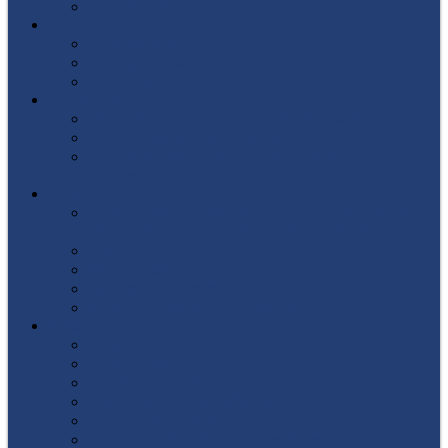
Список поступивших
СТУДЕНТУ
Библиотека
Полезные ссылки
Расписание
ВЫПУСКНИКУ
Государственная итоговая аттестация
Первичная аккредитация
Центр содействия трудоустройству
выпускников
ДПО
Структура центра повышения квалификации,
подготовки и переподготовки кадров
Документы
Форма заявления
Кадровый состав
Учебный портал центра ПКПиПК
О КОЛЛЕДЖЕ
Учредители
Структура
Локальные документы
Воспитательная работа
Студенческий совет
Медико-фармацевтическое отделение