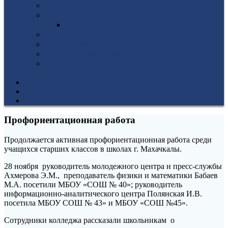
Гуманитарное отделение
Учебная и производственная практика
Антикоррупционная политика
3D-тур по колледжу
У нас в гостях
Попечительский совет
Противодействие терроризму и
экстремизму
НОВОСТИ
ЭИОС
ВСОКО
Профориентационная работа
Продолжается активная профориентационная работа среди
учащихся старших классов в школах г. Махачкалы.
28 ноября руководитель молодежного центра и пресс-службы
Ахмерова Э.М., преподаватель физики и математики Бабаев
М.А. посетили МБОУ «СОШ № 40»; руководитель
информационно-аналитического центра Полянская И.В.
посетила МБОУ СОШ № 43» и МБОУ «СОШ №45».
Сотрудники колледжа рассказали школьникам о