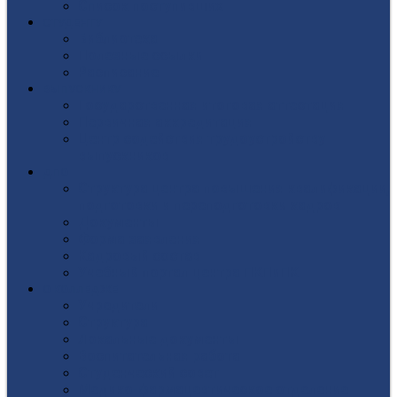
Список поступивших
СТУДЕНТУ
Библиотека
Полезные ссылки
Расписание
ВЫПУСКНИКУ
Государственная итоговая аттестация
Первичная аккредитация
Центр содействия трудоустройству
выпускников
ДПО
Структура центра повышения квалификации,
подготовки и переподготовки кадров
Документы
Форма заявления
Кадровый состав
Учебный портал центра ПКПиПК
О КОЛЛЕДЖЕ
Учредители
Структура
Локальные документы
Воспитательная работа
Студенческий совет
Медико-фармацевтическое отделение