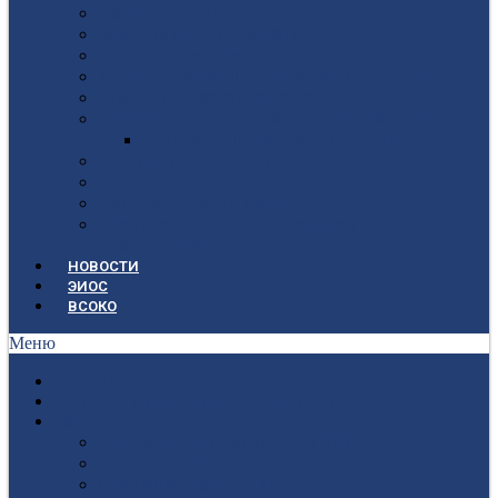
Локальные документы
Воспитательная работа
Студенческий совет
Медико-фармацевтическое отделение
Гуманитарное отделение
Учебная и производственная практика
Антикоррупционная политика
3D-тур по колледжу
У нас в гостях
Попечительский совет
Противодействие терроризму и
экстремизму
НОВОСТИ
ЭИОС
ВСОКО
Меню
ГЛАВНАЯ
СВЕДЕНИЯ ОБ ОБРАЗОВАТЕЛЬНОЙ ОРГАНИЗАЦИИ
ПОСТУПАЮЩИМ
Приёмная кампания 2026-2027
План приёма
Стоимость обучения