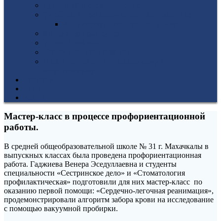
Гуманитарное отделение
Учебная и производственная практика
Антикоррупционная политика
3D-тур по колледжу
У нас в гостях
Попечительский совет
Противодействие терроризму и
экстремизму
НОВОСТИ
ЭИОС
ВСОКО
Мастер-класс в процессе профориентационной
работы.
В средней общеобразовательной школе № 31 г. Махачкалы в
выпускных классах была проведена профориентационная
работа. Гаджиева Венера Эседуллаевна и студенты
специальности «Сестринское дело» и «Стоматология
профилактическая» подготовили для них мастер-класс по
оказанию первой помощи: «Сердечно-легочная реанимация»,
продемонстрировали алгоритм забора крови на исследование
с помощью вакуумной пробирки.