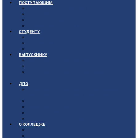
ПОСТУПАЮЩИМ
Приёмная кампания 2026-2027
План приёма
Стоимость обучения
Список поступивших
СТУДЕНТУ
Библиотека
Полезные ссылки
Расписание
ВЫПУСКНИКУ
Государственная итоговая аттестация
Первичная аккредитация
Центр содействия трудоустройству
выпускников
ДПО
Структура центра повышения квалификации,
подготовки и переподготовки кадров
Документы
Форма заявления
Кадровый состав
Учебный портал центра ПКПиПК
О КОЛЛЕДЖЕ
Учредители
Структура