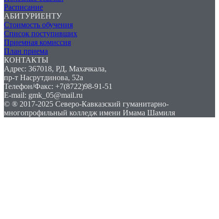
Расписание
АБИТУРИЕНТУ
Стоимость обучения
Список поступивших
Приемная комиссия
План приема
КОНТАКТЫ
Адрес: 367018, РД, Махачкала,
пр-т Насрутдинова, 52а
Телефон/Факс: +7(8722)98-91-51
E-mail: gmk_05@mail.ru
© ® 2017-2025 Северо-Кавказский гуманитарно-
многопрофильный колледж имени Имама Шамиля