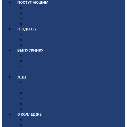
ПОСТУПАЮЩИМ
Приёмная кампания 2026-2027
План приёма
Стоимость обучения
Список поступивших
СТУДЕНТУ
Библиотека
Полезные ссылки
Расписание
ВЫПУСКНИКУ
Государственная итоговая аттестация
Первичная аккредитация
Центр содействия трудоустройству
выпускников
ДПО
Структура центра повышения квалификации,
подготовки и переподготовки кадров
Документы
Форма заявления
Кадровый состав
Учебный портал центра ПКПиПК
О КОЛЛЕДЖЕ
Учредители
Структура