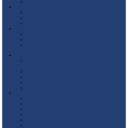
Список поступивших
СТУДЕНТУ
Библиотека
Полезные ссылки
Расписание
ВЫПУСКНИКУ
Государственная итоговая аттестация
Первичная аккредитация
Центр содействия трудоустройству
выпускников
ДПО
Структура центра повышения квалификации,
подготовки и переподготовки кадров
Документы
Форма заявления
Кадровый состав
Учебный портал центра ПКПиПК
О КОЛЛЕДЖЕ
Учредители
Структура
Локальные документы
Воспитательная работа
Студенческий совет
Медико-фармацевтическое отделение