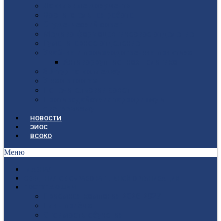
Локальные документы
Воспитательная работа
Студенческий совет
Медико-фармацевтическое отделение
Гуманитарное отделение
Учебная и производственная практика
Антикоррупционная политика
3D-тур по колледжу
У нас в гостях
Попечительский совет
Противодействие терроризму и
экстремизму
НОВОСТИ
ЭИОС
ВСОКО
Меню
ГЛАВНАЯ
СВЕДЕНИЯ ОБ ОБРАЗОВАТЕЛЬНОЙ ОРГАНИЗАЦИИ
ПОСТУПАЮЩИМ
Приёмная кампания 2026-2027
План приёма
Стоимость обучения