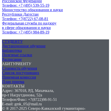
Российской Федерации
Телефон: +7 (495) 539-55-19
Министерство образования и науки
Республики Дагестан
Телефон: +7(8722) 67-08-81
Федеральная служба по надзору
в сфере образования и науки
Телефон: +7 (495) 984-89-19
СТУДЕНТУ
Дистанционное обучение
Библиотека
Полезные ссылки
Расписание
АБИТУРИЕНТУ
Стоимость обучения
Список поступивших
Приемная комиссия
План приема
КОНТАКТЫ
Адрес: 367018, РД, Махачкала,
пр-т Насрутдинова, 52а
Телефон/Факс: +7(8722)98-91-51
E-mail: gmk_05@mail.ru
© ® 2017-2025 Северо-Кавказский гуманитарно-