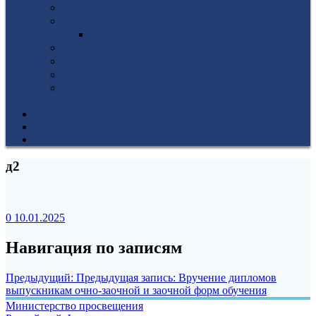
Гуманитарное отделение
Учебная и производственная практика
Антикоррупционная политика
3D-тур по колледжу
У нас в гостях
Попечительский совет
Противодействие терроризму и
экстремизму
НОВОСТИ
ЭИОС
ВСОКО
д2
0
10.01.2025
Навигация по записям
Предыдущий:
Предыдущая запись:
Вручение дипломов
выпускникам очно-заочной и заочной форм обучения
Министерство просвещения