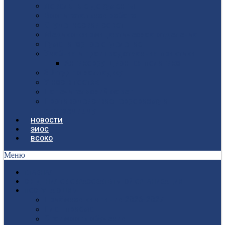
Локальные документы
Воспитательная работа
Студенческий совет
Медико-фармацевтическое отделение
Гуманитарное отделение
Учебная и производственная практика
Антикоррупционная политика
3D-тур по колледжу
У нас в гостях
Попечительский совет
Противодействие терроризму и
экстремизму
НОВОСТИ
ЭИОС
ВСОКО
Меню
ГЛАВНАЯ
СВЕДЕНИЯ ОБ ОБРАЗОВАТЕЛЬНОЙ ОРГАНИЗАЦИИ
ПОСТУПАЮЩИМ
Приёмная кампания 2026-2027
План приёма
Стоимость обучения