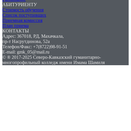
АБИТУРИЕНТУ
Стоимость обучения
Список поступивших
Приемная комиссия
План приема
КОНТАКТЫ
Адрес: 367018, РД, Махачкала,
пр-т Насрутдинова, 52а
Телефон/Факс: +7(8722)98-91-51
E-mail: gmk_05@mail.ru
© ® 2017-2025 Северо-Кавказский гуманитарно-
многопрофильный колледж имени Имама Шамиля