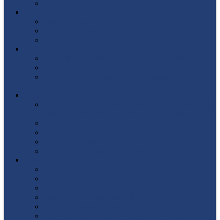
Список поступивших
СТУДЕНТУ
Библиотека
Полезные ссылки
Расписание
ВЫПУСКНИКУ
Государственная итоговая аттестация
Первичная аккредитация
Центр содействия трудоустройству
выпускников
ДПО
Структура центра повышения квалификации,
подготовки и переподготовки кадров
Документы
Форма заявления
Кадровый состав
Учебный портал центра ПКПиПК
О КОЛЛЕДЖЕ
Учредители
Структура
Локальные документы
Воспитательная работа
Студенческий совет
Медико-фармацевтическое отделение