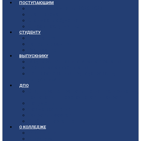
ПОСТУПАЮЩИМ
Приёмная кампания 2026-2027
План приёма
Стоимость обучения
Список поступивших
СТУДЕНТУ
Библиотека
Полезные ссылки
Расписание
ВЫПУСКНИКУ
Государственная итоговая аттестация
Первичная аккредитация
Центр содействия трудоустройству
выпускников
ДПО
Структура центра повышения квалификации,
подготовки и переподготовки кадров
Документы
Форма заявления
Кадровый состав
Учебный портал центра ПКПиПК
О КОЛЛЕДЖЕ
Учредители
Структура