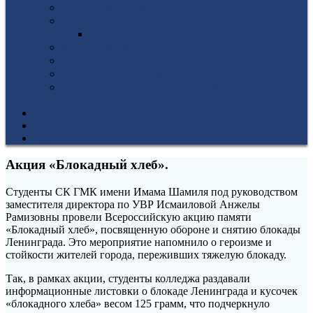
Гуманитарное отделение
Учебная и производственная практика
Антикоррупционная политика
3D-тур по колледжу
У нас в гостях
Попечительский совет
Противодействие терроризму и
экстремизму
НОВОСТИ
ЭИОС
ВСОКО
Акция «Блокадный хлеб».
Студенты СК ГМК имени Имама Шамиля под руководством
заместителя директора по УВР Исмаиловой Анжелы
Рамизовны провели Всероссийскую акцию памяти
«Блокадный хлеб», посвященную обороне и снятию блокады
Ленинграда. Это мероприятие напомнило о героизме и
стойкости жителей города, переживших тяжелую блокаду.
Так, в рамках акции, студенты колледжа раздавали
информационные листовки о блокаде Ленинграда и кусочек
«блокадного хлеба» весом 125 грамм, что подчеркнуло