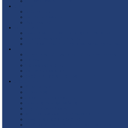
Список поступивших
СТУДЕНТУ
Библиотека
Полезные ссылки
Расписание
ВЫПУСКНИКУ
Государственная итоговая аттестация
Первичная аккредитация
Центр содействия трудоустройству выпускни
ДПО
Структура центра повышения квалификации, 
Документы
Форма заявления
Кадровый состав
Учебный портал центра ПКПиПК
О КОЛЛЕДЖЕ
Учредители
Структура
Локальные документы
Воспитательная работа
Студенческий совет
Медико-фармацевтическое отделение
Гуманитарное отделение
Учебная и производственная практика