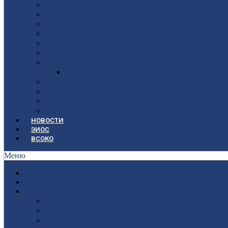
Структура
Локальные документы
Воспитательная работа
Студенческий совет
Медико-фармацевтическое отделение
Гуманитарное отделение
Учебная и производственная практика
Антикоррупционная политика
3D-тур по колледжу
У нас в гостях
Попечительский совет
Противодействие терроризму и экстремизму
НОВОСТИ
ЭИОС
ВСОКО
Меню
ГЛАВНАЯ
СВЕДЕНИЯ ОБ ОБРАЗОВАТЕЛЬНОЙ ОРГАНИЗАЦИИ
ПОСТУПАЮЩИМ
Приёмная кампания 2026-2027
План приёма
Стоимость обучения