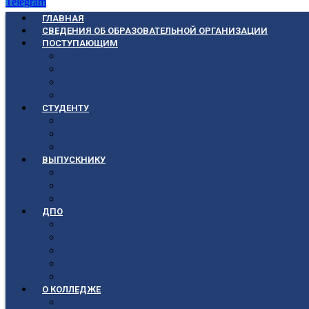
Telegram
ГЛАВНАЯ
СВЕДЕНИЯ ОБ ОБРАЗОВАТЕЛЬНОЙ ОРГАНИЗАЦИИ
ПОСТУПАЮЩИМ
Приёмная кампания 2026-2027
План приёма
Стоимость обучения
Список поступивших
СТУДЕНТУ
Библиотека
Полезные ссылки
Расписание
ВЫПУСКНИКУ
Государственная итоговая аттестация
Первичная аккредитация
Центр содействия трудоустройству выпускни
ДПО
Структура центра повышения квалификации, 
Документы
Форма заявления
Кадровый состав
Учебный портал центра ПКПиПК
О КОЛЛЕДЖЕ
Учредители