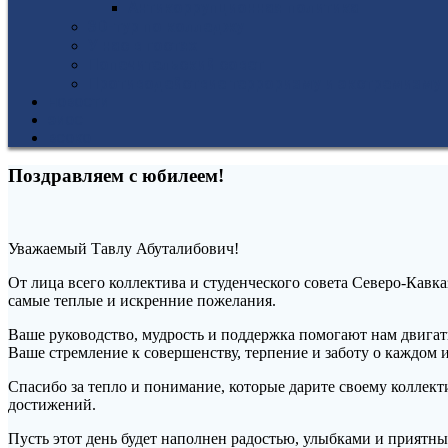
Антикоррупционная политика
3D-тур по колледжу
У нас в гостях
Попечительский совет
Противодействие терроризму и экстремизму
НОВОСТИ
ЭИОС
ВСОКО
Поздравляем с юбилеем!
Уважаемый Тавлу Абуталибович!
От лица всего коллектива и студенческого совета Северо-Ка
самые теплые и искренние пожелания.
Ваше руководство, мудрость и поддержка помогают нам двигат
Ваше стремление к совершенству, терпение и заботу о каждом и
Спасибо за тепло и понимание, которые дарите своему коллект
достижений.
Пусть этот день будет наполнен радостью, улыбками и приятн