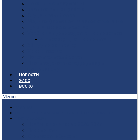
Локальные документы
Воспитательная работа
Студенческий совет
Медико-фармацевтическое отделение
Гуманитарное отделение
Учебная и производственная практика
Антикоррупционная политика
3D-тур по колледжу
У нас в гостях
Попечительский совет
Противодействие терроризму и
экстремизму
НОВОСТИ
ЭИОС
ВСОКО
Меню
ГЛАВНАЯ
СВЕДЕНИЯ ОБ ОБРАЗОВАТЕЛЬНОЙ ОРГАНИЗАЦИИ
ПОСТУПАЮЩИМ
Приёмная кампания 2026-2027
План приёма
Стоимость обучения