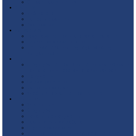
Список поступивших
СТУДЕНТУ
Библиотека
Полезные ссылки
Расписание
ВЫПУСКНИКУ
Государственная итоговая аттестация
Первичная аккредитация
Центр содействия трудоустройству
выпускников
ДПО
Структура центра повышения квалификации,
подготовки и переподготовки кадров
Документы
Форма заявления
Кадровый состав
Учебный портал центра ПКПиПК
О КОЛЛЕДЖЕ
Учредители
Структура
Локальные документы
Воспитательная работа
Студенческий совет
Медико-фармацевтическое отделение