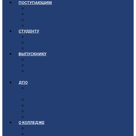
ПОСТУПАЮЩИМ
Приёмная кампания 2026-2027
План приёма
Стоимость обучения
Список поступивших
СТУДЕНТУ
Библиотека
Полезные ссылки
Расписание
ВЫПУСКНИКУ
Государственная итоговая аттестация
Первичная аккредитация
Центр содействия трудоустройству
выпускников
ДПО
Структура центра повышения квалификации,
подготовки и переподготовки кадров
Документы
Форма заявления
Кадровый состав
Учебный портал центра ПКПиПК
О КОЛЛЕДЖЕ
Учредители
Структура