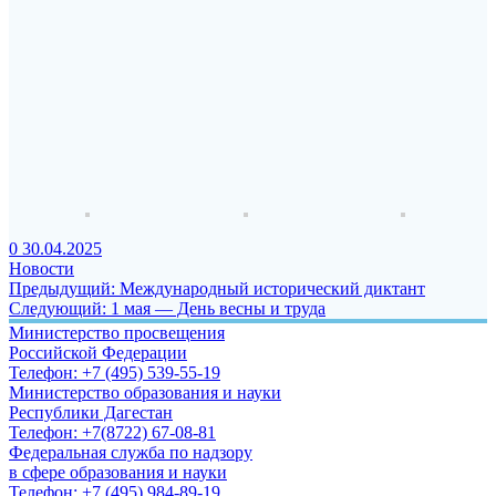
0
30.04.2025
Новости
Навигация
Предыдущая
Предыдущий:
Международный исторический диктант
Следующая
запись:
Следующий:
1 мая — День весны и труда
по
запись:
Министерство просвещения
записям
Российской Федерации
Телефон: +7 (495) 539-55-19
Министерство образования и науки
Республики Дагестан
Телефон: +7(8722) 67-08-81
Федеральная служба по надзору
в сфере образования и науки
Телефон: +7 (495) 984-89-19