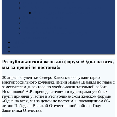
Гуманитарное отделение
Учебная и производственная практика
Антикоррупционная политика
3D-тур по колледжу
У нас в гостях
Попечительский совет
Противодействие терроризму и
экстремизму
НОВОСТИ
ЭИОС
ВСОКО
Республиканский женский форум «Одна на всех,
мы за ценой не постоим!»
30 апреля студентки Северо-Кавказского гуманитарно-
многопрофильного колледжа имени Имама Шамиля во главе с
заместителем директора по учебно-воспитательной работе
Исмаиловой А.Р., преподавателями и кураторами учебных
групп приняли участие в Республиканском женском форуме
«Одна на всех, мы за ценой не постоим!», посвященном 80-
летию Победы в Великой Отечественной войне и Году
Защитника Отечества.