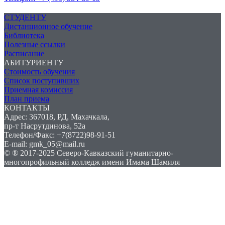
СТУДЕНТУ
Дистанционное обучение
Библиотека
Полезные ссылки
Расписание
АБИТУРИЕНТУ
Стоимость обучения
Список поступивших
Приемная комиссия
План приема
КОНТАКТЫ
Адрес: 367018, РД, Махачкала,
пр-т Насрутдинова, 52а
Телефон/Факс: +7(8722)98-91-51
E-mail: gmk_05@mail.ru
© ® 2017-2025 Северо-Кавказский гуманитарно-
многопрофильный колледж имени Имама Шамиля