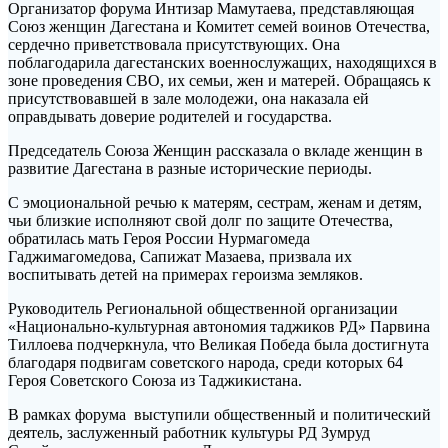
Организатор форума Интизар Мамутаева, представляющая
Союз женщин Дагестана и Комитет семей воинов Отечества,
сердечно приветствовала присутствующих. Она
поблагодарила дагестанских военнослужащих, находящихся в
зоне проведения СВО, их семьи, жен и матерей. Обращаясь к
присутствовавшей в зале молодежи, она наказала ей
оправдывать доверие родителей и государства.
Председатель Союза Женщин рассказала о вкладе женщин в
развитие Дагестана в разные исторические периоды.
С эмоциональной речью к матерям, сестрам, женам и детям,
чьи близкие исполняют свой долг по защите Отечества,
обратилась мать Героя России Нурмагомеда
Гаджимагомедова, Сапижат Мазаева, призвала их
воспитывать детей на примерах героизма земляков.
Руководитель Региональной общественной организации
«Национально-культурная автономия таджиков РД» Парвина
Тиллоева подчеркнула, что Великая Победа была достигнута
благодаря подвигам советского народа, среди которых 64
Героя Советского Союза из Таджикистана.
В рамках форума выступили общественный и политический
деятель, заслуженный работник культуры РД Зумруд