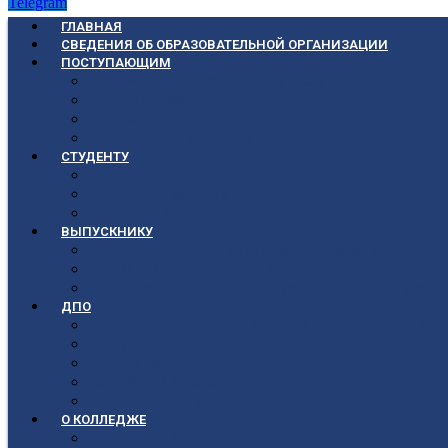
Telegram
ГЛАВНАЯ
СВЕДЕНИЯ ОБ ОБРАЗОВАТЕЛЬНОЙ ОРГАНИЗАЦИИ
ПОСТУПАЮЩИМ
Приёмная кампания 2026-2027
План приёма
Стоимость обучения
Список поступивших
СТУДЕНТУ
Библиотека
Полезные ссылки
Расписание
ВЫПУСКНИКУ
Государственная итоговая аттестация
Первичная аккредитация
Центр содействия трудоустройству выпускни
ДПО
Структура центра повышения квалификации, 
Документы
Форма заявления
Кадровый состав
Учебный портал центра ПКПиПК
О КОЛЛЕДЖЕ
Учредители