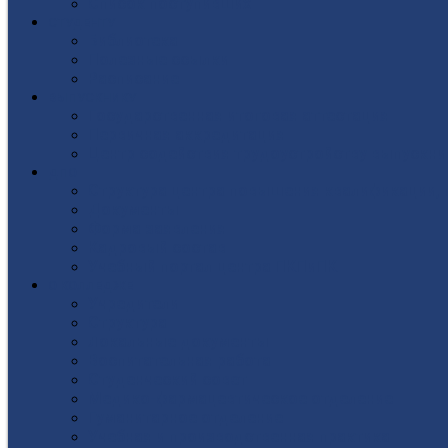
Список поступивших
СТУДЕНТУ
Библиотека
Полезные ссылки
Расписание
ВЫПУСКНИКУ
Государственная итоговая аттестация
Первичная аккредитация
Центр содействия трудоустройству выпускни
ДПО
Структура центра повышения квалификации, 
Документы
Форма заявления
Кадровый состав
Учебный портал центра ПКПиПК
О КОЛЛЕДЖЕ
Учредители
Структура
Локальные документы
Воспитательная работа
Студенческий совет
Медико-фармацевтическое отделение
Гуманитарное отделение
Учебная и производственная практика