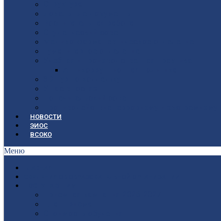
Структура
Локальные документы
Воспитательная работа
Студенческий совет
Медико-фармацевтическое отделение
Гуманитарное отделение
Учебная и производственная практика
Антикоррупционная политика
3D-тур по колледжу
У нас в гостях
Попечительский совет
Противодействие терроризму и экстремизму
НОВОСТИ
ЭИОС
ВСОКО
Меню
ГЛАВНАЯ
СВЕДЕНИЯ ОБ ОБРАЗОВАТЕЛЬНОЙ ОРГАНИЗАЦИИ
ПОСТУПАЮЩИМ
Приёмная кампания 2026-2027
План приёма
Стоимость обучения