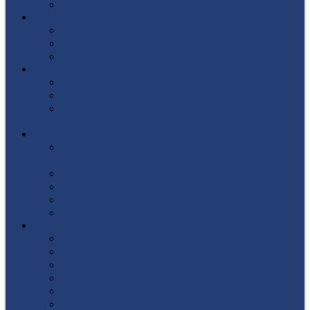
Список поступивших
СТУДЕНТУ
Библиотека
Полезные ссылки
Расписание
ВЫПУСКНИКУ
Государственная итоговая аттестация
Первичная аккредитация
Центр содействия трудоустройству
выпускников
ДПО
Структура центра повышения квалификации,
подготовки и переподготовки кадров
Документы
Форма заявления
Кадровый состав
Учебный портал центра ПКПиПК
О КОЛЛЕДЖЕ
Учредители
Структура
Локальные документы
Воспитательная работа
Студенческий совет
Медико-фармацевтическое отделение