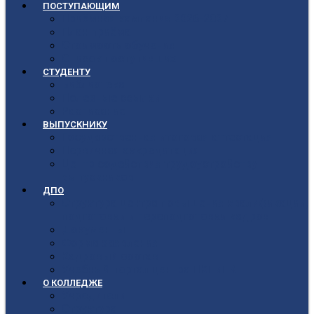
ПОСТУПАЮЩИМ
Приёмная кампания 2026-2027
План приёма
Стоимость обучения
Список поступивших
СТУДЕНТУ
Библиотека
Полезные ссылки
Расписание
ВЫПУСКНИКУ
Государственная итоговая аттестация
Первичная аккредитация
Центр содействия трудоустройству
выпускников
ДПО
Структура центра повышения квалификации,
подготовки и переподготовки кадров
Документы
Форма заявления
Кадровый состав
Учебный портал центра ПКПиПК
О КОЛЛЕДЖЕ
Учредители
Структура