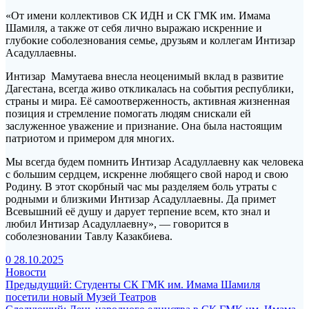
«От имени коллективов СК ИДН и СК ГМК им. Имама
Шамиля, а также от себя лично выражаю искренние и
глубокие соболезнования семье, друзьям и коллегам Интизар
Асадуллаевны.
Интизар Мамутаева внесла неоценимый вклад в развитие
Дагестана, всегда живо откликалась на события республики,
страны и мира. Её самоотверженность, активная жизненная
позиция и стремление помогать людям снискали ей
заслуженное уважение и признание. Она была настоящим
патриотом и примером для многих.
Мы всегда будем помнить Интизар Асадуллаевну как человека
с большим сердцем, искренне любящего свой народ и свою
Родину. В этот скорбный час мы разделяем боль утраты с
родными и близкими Интизар Асадуллаевны. Да примет
Всевышний её душу и дарует терпение всем, кто знал и
любил Интизар Асадуллаевну», — говорится в
соболезновании Тавлу Казакбиева.
0
28.10.2025
Новости
Навигация
Предыдущая
Предыдущий:
Студенты СК ГМК им. Имама Шамиля
запись:
посетили новый Музей Театров
по
Следующая