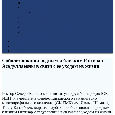
Гуманитарное отделение
Учебная и производственная практика
Антикоррупционная политика
3D-тур по колледжу
У нас в гостях
Попечительский совет
Противодействие терроризму и
экстремизму
НОВОСТИ
ЭИОС
ВСОКО
Соболезнования родным и близким Интизар
Асадуллаевны в связи с ее уходом из жизни
Ректор Северо-Кавказского института дружбы народов (СК
ИДН) и учредитель Северо-Кавказского гуманитарно-
многопрофильного колледжа (СК ГМК) им. Имама Шамиля,
Тавлу Казакбиев, выразил глубокие соболезнования родным и
близким Интизар Асадуллаевны в связи с ее уходом из жизни.