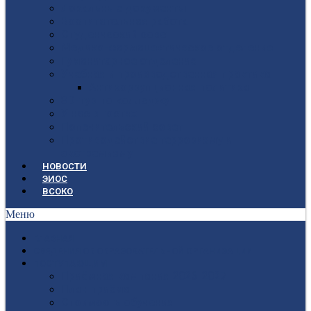
Локальные документы
Воспитательная работа
Студенческий совет
Медико-фармацевтическое отделение
Гуманитарное отделение
Учебная и производственная практика
Антикоррупционная политика
3D-тур по колледжу
У нас в гостях
Попечительский совет
Противодействие терроризму и
экстремизму
НОВОСТИ
ЭИОС
ВСОКО
Меню
ГЛАВНАЯ
СВЕДЕНИЯ ОБ ОБРАЗОВАТЕЛЬНОЙ ОРГАНИЗАЦИИ
ПОСТУПАЮЩИМ
Приёмная кампания 2026-2027
План приёма
Стоимость обучения