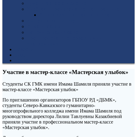
Гуманитарное отделение
Учебная и производственная практика
Антикоррупционная политика
3D-тур по колледжу
У нас в гостях
Попечительский совет
Противодействие терроризму и
экстремизму
НОВОСТИ
ЭИОС
ВСОКО
Участие в мастер-классе «Мастерская улыбок»
Студенты СК ГМК имени Имама Шамиля приняли участие в
мастер-классе «Мастерская улыбок»
По приглашению организаторов ГБПОУ РД «ДБМК»,
студенты Северо-Кавказского гуманитарно-
многопрофильного колледжа имени Имама Шамиля под
руководством директора Лилии Тавлуевны Казакбиевой
приняли участие в профессиональном мастер-классе
«Мастерская улыбок».