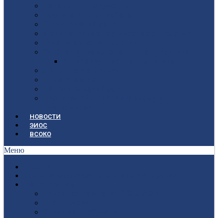
Локальные документы
Воспитательная работа
Студенческий совет
Медико-фармацевтическое отделение
Гуманитарное отделение
Учебная и производственная практика
Антикоррупционная политика
3D-тур по колледжу
У нас в гостях
Попечительский совет
Противодействие терроризму и
экстремизму
НОВОСТИ
ЭИОС
ВСОКО
Меню
ГЛАВНАЯ
СВЕДЕНИЯ ОБ ОБРАЗОВАТЕЛЬНОЙ ОРГАНИЗАЦИИ
ПОСТУПАЮЩИМ
Приёмная кампания 2026-2027
План приёма
Стоимость обучения