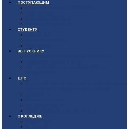
ПОСТУПАЮЩИМ
Приёмная кампания 2026-2027
План приёма
Стоимость обучения
Список поступивших
СТУДЕНТУ
Библиотека
Полезные ссылки
Расписание
ВЫПУСКНИКУ
Государственная итоговая аттестация
Первичная аккредитация
Центр содействия трудоустройству
выпускников
ДПО
Структура центра повышения квалификации,
подготовки и переподготовки кадров
Документы
Форма заявления
Кадровый состав
Учебный портал центра ПКПиПК
О КОЛЛЕДЖЕ
Учредители
Структура