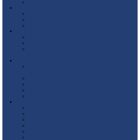
Список поступивших
СТУДЕНТУ
Библиотека
Полезные ссылки
Расписание
ВЫПУСКНИКУ
Государственная итоговая аттестация
Первичная аккредитация
Центр содействия трудоустройству
выпускников
ДПО
Структура центра повышения квалификации,
подготовки и переподготовки кадров
Документы
Форма заявления
Кадровый состав
Учебный портал центра ПКПиПК
О КОЛЛЕДЖЕ
Учредители
Структура
Локальные документы
Воспитательная работа
Студенческий совет
Медико-фармацевтическое отделение