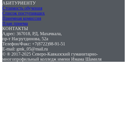
АБИТУРИЕНТУ
Стоимость обучения
Список поступивших
Приемная комиссия
План приема
КОНТАКТЫ
Адрес: 367018, РД, Махачкала,
пр-т Насрутдинова, 52а
Телефон/Факс: +7(8722)98-91-51
E-mail: gmk_05@mail.ru
© ® 2017-2025 Северо-Кавказский гуманитарно-
многопрофильный колледж имени Имама Шамиля