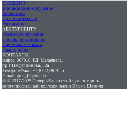
СТУДЕНТУ
Дистанционное обучение
Библиотека
Полезные ссылки
Расписание
АБИТУРИЕНТУ
Стоимость обучения
Список поступивших
Приемная комиссия
План приема
КОНТАКТЫ
Адрес: 367018, РД, Махачкала,
пр-т Насрутдинова, 52а
Телефон/Факс: +7(8722)98-91-51
E-mail: gmk_05@mail.ru
© ® 2017-2025 Северо-Кавказский гуманитарно-
многопрофильный колледж имени Имама Шамиля