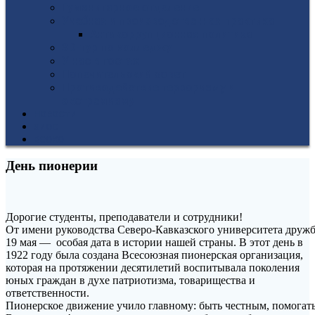
Гуманитарное отделение
Учебная и производственная практика
Антикоррупционная политика
3D-тур по колледжу
У нас в гостях
Попечительский совет
Противодействие терроризму и
экстремизму
НОВОСТИ
ЭИОС
ВСОКО
День пионерии
Дорогие студенты, преподаватели и сотрудники!
От имени руководства Северо‑Кавказского университета дружб
19 мая — особая дата в истории нашей страны. В этот день в
1922 году была создана Всесоюзная пионерская организация,
которая на протяжении десятилетий воспитывала поколения
юных граждан в духе патриотизма, товарищества и
ответственности.
Пионерское движение учило главному: быть честным, помогать 