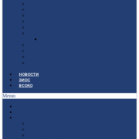
Локальные документы
Воспитательная работа
Студенческий совет
Медико-фармацевтическое отделение
Гуманитарное отделение
Учебная и производственная практика
Антикоррупционная политика
3D-тур по колледжу
У нас в гостях
Попечительский совет
Противодействие терроризму и
экстремизму
НОВОСТИ
ЭИОС
ВСОКО
Меню
ГЛАВНАЯ
СВЕДЕНИЯ ОБ ОБРАЗОВАТЕЛЬНОЙ ОРГАНИЗАЦИИ
ПОСТУПАЮЩИМ
Приёмная кампания 2026-2027
План приёма
Стоимость обучения