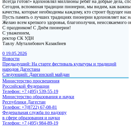
Всегда готов!» вдохновлял миллионы ребят на добрые дела, сп
Сегодня, вспоминая традиции пионерии, мы видим, как важны 
качества, которые необходимы каждому, кто строит будущее на
Пусть память о лучших традициях пионерии вдохновляет вас на
Желаю всем крепкого здоровья, благополучия, неиссякаемого о
С праздником! С Днём пионерии!
С уважением,
ректор СК УДН
Тавлу Абуталибович Казакбиев
0
19.05.2026
Новости
Навигация
Предыдущая
Предыдущий:
На старте фестиваль культуры и традиций
запись:
народов Дагестана
по
Следующая
Следующий:
Даргинский майдан
записям
запись:
Министерство просвещения
Российской Федерации
Телефон: +7 (495) 539-55-19
Министерство образования и науки
Республики Дагестан
Телефон: +7(8722) 67-08-81
Федеральная служба по надзору
в сфере образования и науки
Телефон: +7 (495) 984-89-19