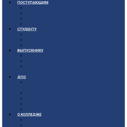
ПОСТУПАЮЩИМ
Приёмная кампания 2026-2027
План приёма
Стоимость обучения
Список поступивших
СТУДЕНТУ
Библиотека
Полезные ссылки
Расписание
ВЫПУСКНИКУ
Государственная итоговая аттестация
Первичная аккредитация
Центр содействия трудоустройству
выпускников
ДПО
Структура центра повышения квалификации,
подготовки и переподготовки кадров
Документы
Форма заявления
Кадровый состав
Учебный портал центра ПКПиПК
О КОЛЛЕДЖЕ
Учредители
Структура