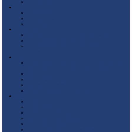
Список поступивших
СТУДЕНТУ
Библиотека
Полезные ссылки
Расписание
ВЫПУСКНИКУ
Государственная итоговая аттестация
Первичная аккредитация
Центр содействия трудоустройству
выпускников
ДПО
Структура центра повышения квалификации,
подготовки и переподготовки кадров
Документы
Форма заявления
Кадровый состав
Учебный портал центра ПКПиПК
О КОЛЛЕДЖЕ
Учредители
Структура
Локальные документы
Воспитательная работа
Студенческий совет
Медико-фармацевтическое отделение