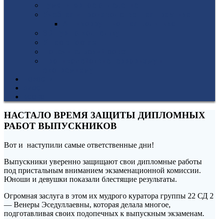
Гуманитарное отделение
Учебная и производственная практика
Антикоррупционная политика
3D-тур по колледжу
У нас в гостях
Попечительский совет
Противодействие терроризму и
экстремизму
НОВОСТИ
ЭИОС
ВСОКО
НАСТАЛО ВРЕМЯ ЗАЩИТЫ ДИПЛОМНЫХ
РАБОТ ВЫПУСКНИКОВ
Вот и наступили самые ответственные дни!
Выпускники уверенно защищают свои дипломные работы
под пристальным вниманием экзаменационной комиссии.
Юноши и девушки показали блестящие результаты.
Огромная заслуга в этом их мудрого куратора группы 22 СД 2
— Венеры Эседуллаевны, которая делала многое,
подготавливая своих подопечных к выпускным экзаменам.