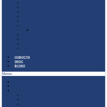
Локальные документы
Воспитательная работа
Студенческий совет
Медико-фармацевтическое отделение
Гуманитарное отделение
Учебная и производственная практика
Антикоррупционная политика
3D-тур по колледжу
У нас в гостях
Попечительский совет
Противодействие терроризму и
экстремизму
НОВОСТИ
ЭИОС
ВСОКО
Меню
ГЛАВНАЯ
СВЕДЕНИЯ ОБ ОБРАЗОВАТЕЛЬНОЙ ОРГАНИЗАЦИИ
ПОСТУПАЮЩИМ
Приёмная кампания 2026-2027
План приёма
Стоимость обучения