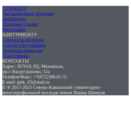
СТУДЕНТУ
Дистанционное обучение
Библиотека
Полезные ссылки
Расписание
АБИТУРИЕНТУ
Стоимость обучения
Список поступивших
Приемная комиссия
План приема
КОНТАКТЫ
Адрес: 367018, РД, Махачкала,
пр-т Насрутдинова, 52а
Телефон/Факс: +7(8722)98-91-51
E-mail: gmk_05@mail.ru
© ® 2017-2025 Северо-Кавказский гуманитарно-
многопрофильный колледж имени Имама Шамиля