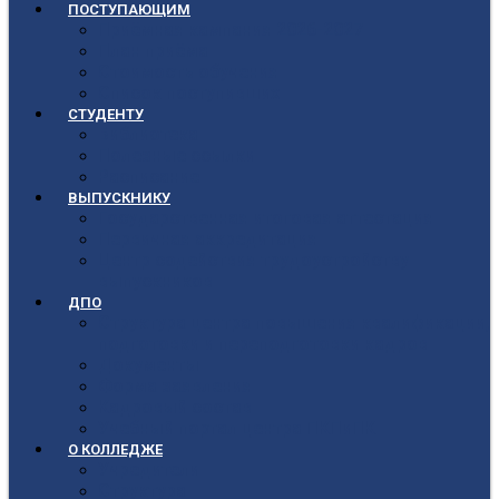
ПОСТУПАЮЩИМ
Приёмная кампания 2026-2027
План приёма
Стоимость обучения
Список поступивших
СТУДЕНТУ
Библиотека
Полезные ссылки
Расписание
ВЫПУСКНИКУ
Государственная итоговая аттестация
Первичная аккредитация
Центр содействия трудоустройству
выпускников
ДПО
Структура центра повышения квалификации,
подготовки и переподготовки кадров
Документы
Форма заявления
Кадровый состав
Учебный портал центра ПКПиПК
О КОЛЛЕДЖЕ
Учредители
Структура