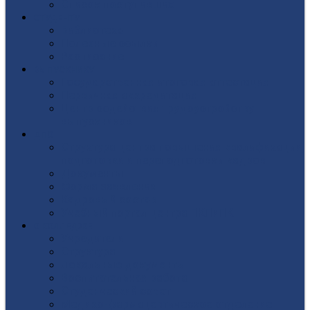
Список поступивших
СТУДЕНТУ
Библиотека
Полезные ссылки
Расписание
ВЫПУСКНИКУ
Государственная итоговая аттестация
Первичная аккредитация
Центр содействия трудоустройству
выпускников
ДПО
Структура центра повышения квалификации,
подготовки и переподготовки кадров
Документы
Форма заявления
Кадровый состав
Учебный портал центра ПКПиПК
О КОЛЛЕДЖЕ
Учредители
Структура
Локальные документы
Воспитательная работа
Студенческий совет
Медико-фармацевтическое отделение