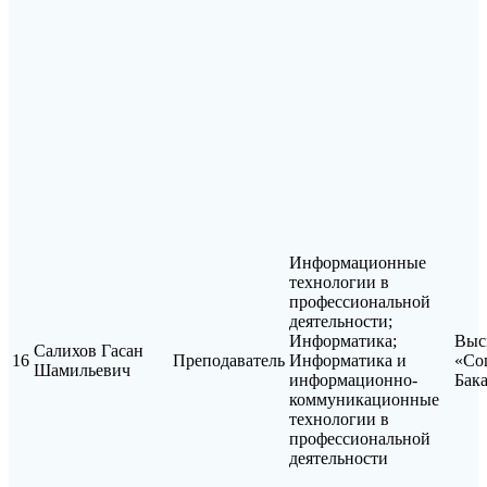
Информационные
технологии в
профессиональной
деятельности;
Информатика;
Выс
Салихов Гасан
16
Преподаватель
Информатика и
«Со
Шамильевич
информационно-
Бак
коммуникационные
технологии в
профессиональной
деятельности