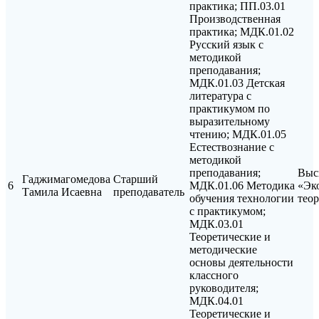
практика; ПП.03.01
Производственная
практика; МДК.01.02
Русский язык с
методикой
преподавания;
МДК.01.03 Детская
литература с
практикумом по
выразительному
чтению; МДК.01.05
Естествознание с
методикой
преподавания;
Выс
Гаджимагомедова
Старший
6
МДК.01.06 Методика
«Эк
Тамила Исаевна
преподаватель
обучения технологии
тео
с практикумом;
МДК.03.01
Теоретические и
методические
основы деятельности
классного
руководителя;
МДК.04.01
Теоретические и