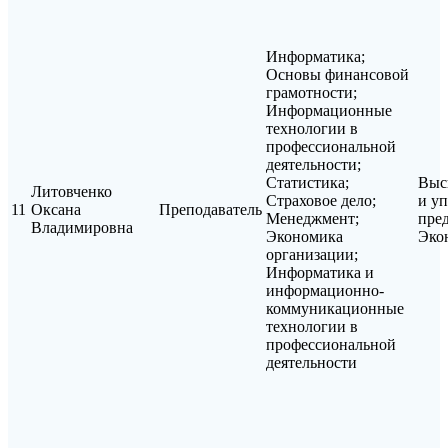
Информатика;
Основы финансовой
грамотности;
Информационные
технологии в
профессиональной
деятельности;
Статистика;
Выс
Литовченко
Страховое дело;
и у
11
Оксана
Преподаватель
Менеджмент;
пре
Владимировна
Экономика
Эко
организации;
Информатика и
информационно-
коммуникационные
технологии в
профессиональной
деятельности