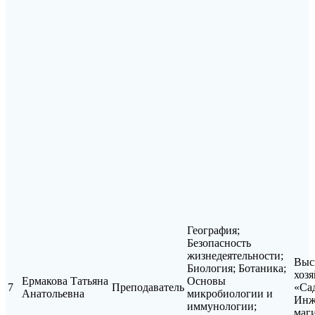
География;
Безопасность
жизнедеятельности;
Выс
Биология; Ботаника;
хозя
Ермакова Татьяна
Основы
7
Преподаватель
«Са
Анатольевна
микробиологии и
Инж
иммунологии;
маг