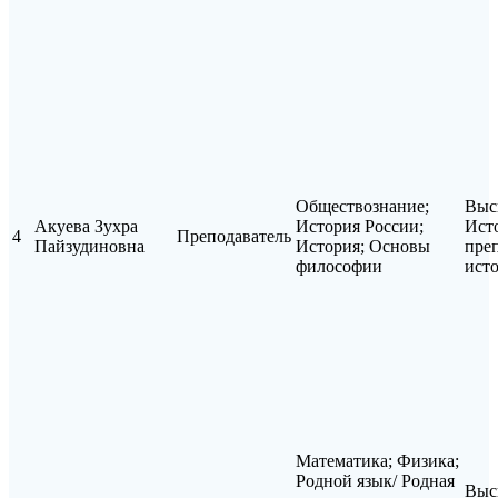
Обществознание;
Выс
Акуева Зухра
История России;
Ист
4
Преподаватель
Пайзудиновна
История; Основы
пре
философии
ист
Математика; Физика;
Родной язык/ Родная
Выс