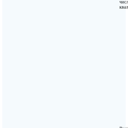
числ
ква