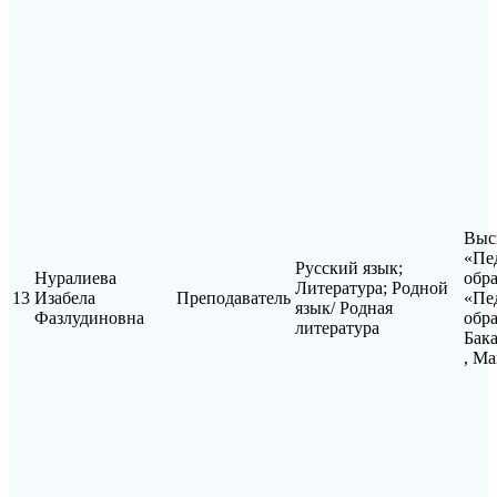
Выс
«Пе
Русский язык;
Нуралиева
обра
Литература; Родной
13
Изабела
Преподаватель
«Пе
язык/ Родная
Фазлудиновна
обра
литература
Бак
, Ма