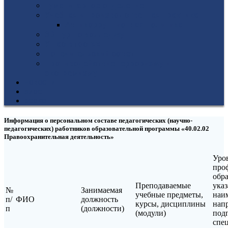
Гуманитарное отделение
Учебная и производственная практика
Антикоррупционная политика
3D-тур по колледжу
У нас в гостях
Попечительский совет
Противодействие терроризму и
экстремизму
НОВОСТИ
ЭИОС
ВСОКО
Информация о персональном составе педагогических (научно-
педагогических) работников образовательной программы «40.02.02
Правоохранительная деятельность»
Уро
про
обра
Преподаваемые
ука
№
Занимаемая
учебные предметы,
наи
п/
ФИО
должность
курсы, дисциплины
нап
п
(должности)
(модули)
подг
спец