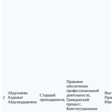
Правовое
обеспечение
профессиональной
Абдуллаева
Выс
Старший
деятельности;
2
Хадижат
Пра
преподаватель
Гражданский
Абдулкадыровна
Юри
процесс;
Конституционное