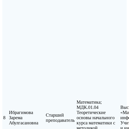
Математика;
МДК.01.04
Выс
Ибрагимова
Теоретические
«Ма
Старший
8
Зарема
основы начального
инф
преподаватель
Абулгасановна
курса математики с
Учи
методикой
и и