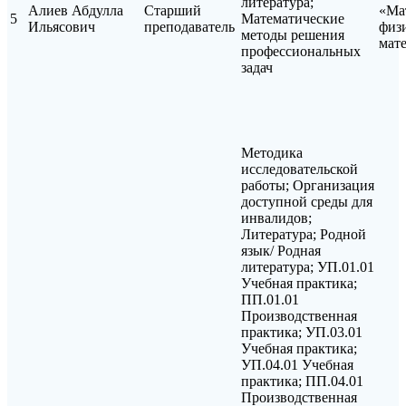
литература;
Алиев Абдулла
Старший
«Ма
5
Математические
Ильясович
преподаватель
физ
методы решения
мат
профессиональных
задач
Методика
исследовательской
работы; Организация
доступной среды для
инвалидов;
Литература; Родной
язык/ Родная
литература; УП.01.01
Учебная практика;
ПП.01.01
Производственная
практика; УП.03.01
Учебная практика;
УП.04.01 Учебная
практика; ПП.04.01
Производственная