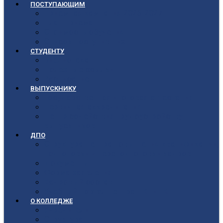
ПОСТУПАЮЩИМ
Приёмная кампания 2026-2027
План приёма
Стоимость обучения
Список поступивших
СТУДЕНТУ
Библиотека
Полезные ссылки
Расписание
ВЫПУСКНИКУ
Государственная итоговая аттестация
Первичная аккредитация
Центр содействия трудоустройству
выпускников
ДПО
Структура центра повышения квалификации,
подготовки и переподготовки кадров
Документы
Форма заявления
Кадровый состав
Учебный портал центра ПКПиПК
О КОЛЛЕДЖЕ
Учредители
Структура