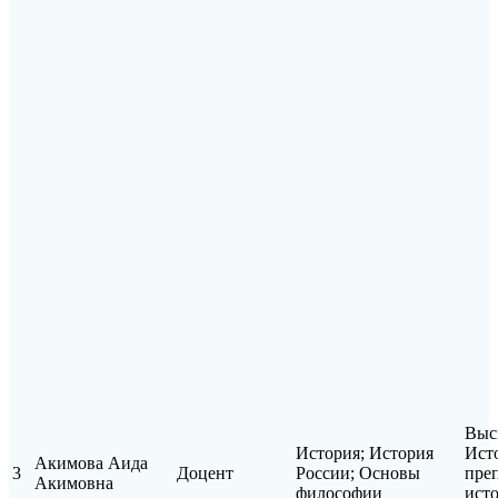
Выс
История; История
Ист
Акимова Аида
3
Доцент
России; Основы
пре
Акимовна
философии
ист