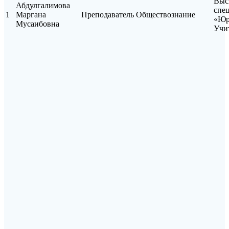
Выс
Абдулгалимова
спе
1
Маргана
Преподаватель
Обществознание
«Юр
Мусаибовна
Учи