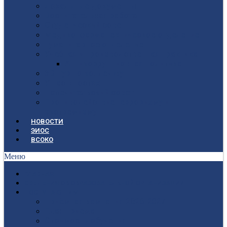
Локальные документы
Воспитательная работа
Студенческий совет
Медико-фармацевтическое отделение
Гуманитарное отделение
Учебная и производственная практика
Антикоррупционная политика
3D-тур по колледжу
У нас в гостях
Попечительский совет
Противодействие терроризму и
экстремизму
НОВОСТИ
ЭИОС
ВСОКО
Меню
ГЛАВНАЯ
СВЕДЕНИЯ ОБ ОБРАЗОВАТЕЛЬНОЙ ОРГАНИЗАЦИИ
ПОСТУПАЮЩИМ
Приёмная кампания 2026-2027
План приёма
Стоимость обучения