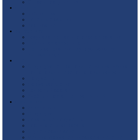
Список поступивших
СТУДЕНТУ
Библиотека
Полезные ссылки
Расписание
ВЫПУСКНИКУ
Государственная итоговая аттестация
Первичная аккредитация
Центр содействия трудоустройству
выпускников
ДПО
Структура центра повышения квалификации,
подготовки и переподготовки кадров
Документы
Форма заявления
Кадровый состав
Учебный портал центра ПКПиПК
О КОЛЛЕДЖЕ
Учредители
Структура
Локальные документы
Воспитательная работа
Студенческий совет
Медико-фармацевтическое отделение