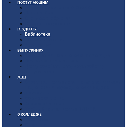
ПОСТУПАЮЩИМ
Приёмная кампания 2026-2027
План приёма
Стоимость обучения
Список поступивших
СТУДЕНТУ
Библиотека
Полезные ссылки
Расписание
ВЫПУСКНИКУ
Государственная итоговая аттестация
Первичная аккредитация
Центр содействия трудоустройству
выпускников
ДПО
Структура центра повышения квалификации,
подготовки и переподготовки кадров
Документы
Форма заявления
Кадровый состав
Учебный портал центра ПКПиПК
О КОЛЛЕДЖЕ
Учредители
Структура