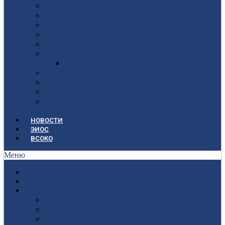
Локальные документы
Воспитательная работа
Студенческий совет
Медико-фармацевтическое отделение
Гуманитарное отделение
Учебная и производственная практика
Антикоррупционная политика
3D-тур по колледжу
У нас в гостях
Попечительский совет
Противодействие терроризму и
экстремизму
НОВОСТИ
ЭИОС
ВСОКО
Меню
ГЛАВНАЯ
СВЕДЕНИЯ ОБ ОБРАЗОВАТЕЛЬНОЙ ОРГАНИЗАЦИИ
ПОСТУПАЮЩИМ
Приёмная кампания 2026-2027
План приёма
Стоимость обучения