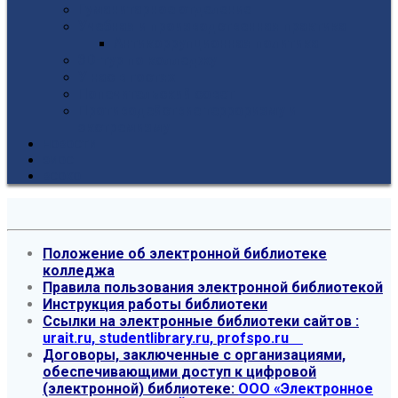
Гуманитарное отделение
Учебная и производственная практика
Антикоррупционная политика
3D-тур по колледжу
У нас в гостях
Попечительский совет
Противодействие терроризму и
экстремизму
НОВОСТИ
ЭИОС
ВСОКО
Положение об электронной библиотеке
колледжа
Правила пользования электронной библиотекой
Инструкция работы библиотеки
Ссылки на электронные библиотеки сайтов :
urait.ru,
studentlibrary.ru,
profspo.ru
Договоры, заключенные с организациями,
обеспечивающими доступ к цифровой
(электронной) библиотеке:
ООО «Электронное