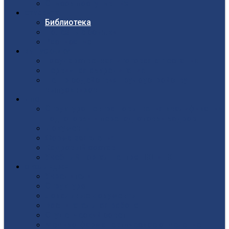
Список поступивших
СТУДЕНТУ
Библиотека
Полезные ссылки
Расписание
ВЫПУСКНИКУ
Государственная итоговая аттестация
Первичная аккредитация
Центр содействия трудоустройству
выпускников
ДПО
Структура центра повышения квалификации,
подготовки и переподготовки кадров
Документы
Форма заявления
Кадровый состав
Учебный портал центра ПКПиПК
О КОЛЛЕДЖЕ
Учредители
Структура
Локальные документы
Воспитательная работа
Студенческий совет
Медико-фармацевтическое отделение