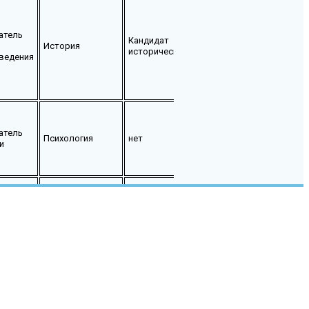
«Доцент; Нагрудный
знак «Отличник
атель
Кандидат
образования
История
исторических наук
Республики Дагестан
ведения
Приказ 01-02-1-470/2
от 25.04.2023г. «
Заслуженный
атель
Психология
нет
работник
и
здравоохранения
атель
Кандидат
История
Доцент
исторических наук
ведения
Фармация
нет
нет