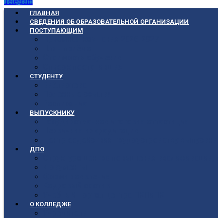
Telegram
ГЛАВНАЯ
СВЕДЕНИЯ ОБ ОБРАЗОВАТЕЛЬНОЙ ОРГАНИЗАЦИИ
ПОСТУПАЮЩИМ
Приёмная кампания 2026-2027
План приёма
Стоимость обучения
Список поступивших
СТУДЕНТУ
Библиотека
Полезные ссылки
Расписание
ВЫПУСКНИКУ
Государственная итоговая аттестация
Первичная аккредитация
Центр содействия трудоустройству выпускни
ДПО
Структура центра повышения квалификации, 
Документы
Форма заявления
Кадровый состав
Учебный портал центра ПКПиПК
О КОЛЛЕДЖЕ
Учредители