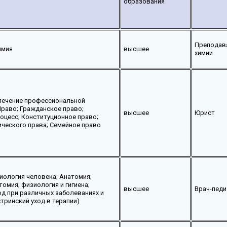
образования
Преподав
имия
высшее
химии
печение профессиональной
Право; Гражданское право;
высшее
Юрист
оцесс; Конституционное право;
ческого права; Семейное право
иология человека; Анатомия;
омия; физиология и гигиена;
высшее
Врач-педи
од при различных заболеваниях и
тринский уход в терапии)