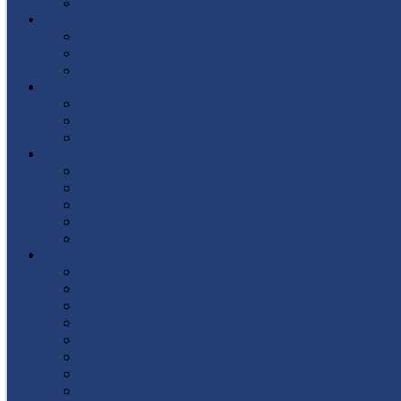
Список поступивших
СТУДЕНТУ
Библиотека
Полезные ссылки
Расписание
ВЫПУСКНИКУ
Государственная итоговая аттестация
Первичная аккредитация
Центр содействия трудоустройству выпускни
ДПО
Структура центра повышения квалификации, 
Документы
Форма заявления
Кадровый состав
Учебный портал центра ПКПиПК
О КОЛЛЕДЖЕ
Учредители
Структура
Локальные документы
Воспитательная работа
Студенческий совет
Медико-фармацевтическое отделение
Гуманитарное отделение
Учебная и производственная практика