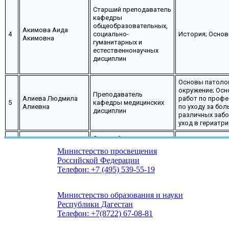
Старший преподаватель
кафедры
общеобразовательных,
Акимова Аида
4
социально-
История; Осно
Акимовна
гуманитарных и
естественнонаучных
дисциплин
Основы патолог
окружение; Осн
Преподаватель
Алиева Людмила
работ по проф
5
кафедры медицинских
Алиевна
по уходу за бол
дисциплин
различных забо
уход в гериатри
Старший преподаватель
кафедры
Министерство просвещения
общеобразовательных,
Адалова Зарема
Российской Федерации
6
социально-
История
Джамалудиновна
Телефон: +7 (495) 539-55-19
гуманитарных и
естественнонаучных
дисциплин
Министерство образования и науки
Республики Дагестан
Преподаватель
Телефон: +7(8722) 67-08-81
Буржумов
Учебная практи
кафедры
7
Абдулвагаб
практика 01.01;
фармацевтических