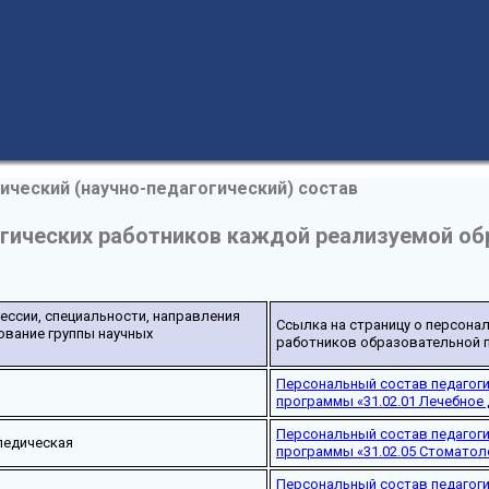
ический (научно-педагогический) состав
гических работников каждой реализуемой об
ссии, специальности, направления
Ссылка на страницу о персона
ование группы научных
работников образовательной
Персональный состав педагог
программы «31.02.01 Лечебное
Персональный состав педагог
педическая
программы «31.02.05 Стоматол
Персональный состав педагог