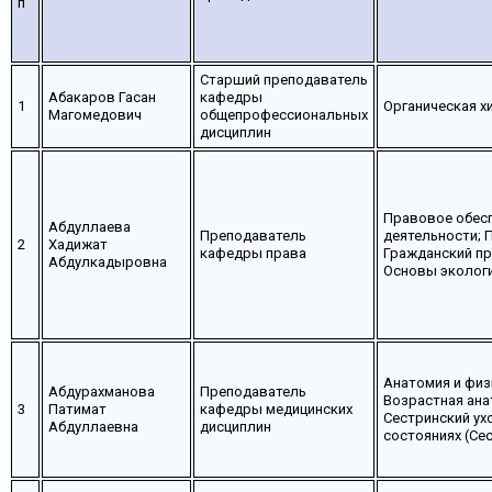
п
Старший преподаватель
Абакаров Гасан
кафедры
1
Органическая х
Магомедович
общепрофессиональных
дисциплин
Правовое обес
Абдуллаева
Преподаватель
деятельности; 
2
Хадижат
кафедры права
Гражданский пр
Абдулкадыровна
Основы экологи
Анатомия и физ
Абдурахманова
Преподаватель
Возрастная анат
3
Патимат
кафедры медицинских
Сестринский ух
Абдуллаевна
дисциплин
состояниях (Сес