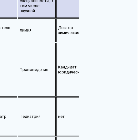
специальности, в
том числе
научной
Профессор,
атель
Доктор
заслуженный деятел
Химия
химических наук
науки Республики
Дагестан
«Нагрудный знак
«Отличник
Кандидат
образования
Правоведение
юридических наук
Республики Дагестан
Приказ 01-02-1-470/2
от 25.04.2023г. «
атр
Педиатрия
нет
нет