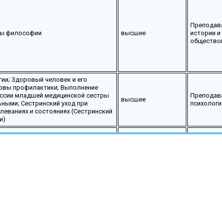
Преподав
вы философии
высшее
истории и
общество
ии; Здоровый человек и его
овы профилактики; Выполнение
ессии младшей медицинской сестры
Преподав
высшее
ьными; Сестринский уход при
психологи
леваниях и состояниях (Сестринский
и)
Историк,
преподав
высшее
истории и
общество
ка 01.01; Производственная
 Учебная практика 02.01;
высшее
Провизор