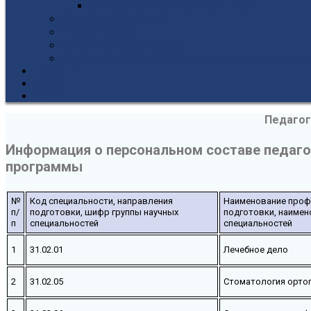
Антикоррупционная политика
3D-тур по колледжу
У нас в гостях
Попечительский совет
Противодействие терроризму и экстремизму
НОВОСТИ
ЭИОС
ВСОКО
Педагог
Информация о персональном составе педаго
программы
№
Код специальности, направления
Наименование профе
п/
подготовки, шифр группы научных
подготовки, наимен
п
специальностей
специальностей
1
31.02.01
Лечебное дело
2
31.02.05
Стоматология орто