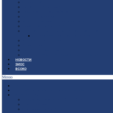
Структура
Локальные документы
Воспитательная работа
Студенческий совет
Медико-фармацевтическое отделение
Гуманитарное отделение
Учебная и производственная практика
Антикоррупционная политика
3D-тур по колледжу
У нас в гостях
Попечительский совет
Противодействие терроризму и экстремизму
НОВОСТИ
ЭИОС
ВСОКО
Меню
ГЛАВНАЯ
СВЕДЕНИЯ ОБ ОБРАЗОВАТЕЛЬНОЙ ОРГАНИЗАЦИИ
ПОСТУПАЮЩИМ
Приёмная кампания 2026-2027
План приёма
Стоимость обучения