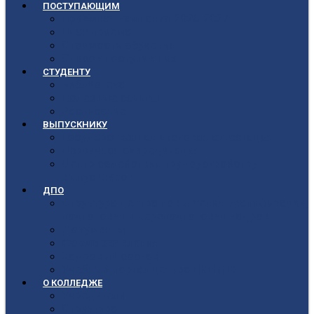
ПОСТУПАЮЩИМ
Приёмная кампания 2026-2027
План приёма
Стоимость обучения
Список поступивших
СТУДЕНТУ
Библиотека
Полезные ссылки
Расписание
ВЫПУСКНИКУ
Государственная итоговая аттестация
Первичная аккредитация
Центр содействия трудоустройству
выпускников
ДПО
Структура центра повышения квалификации,
подготовки и переподготовки кадров
Документы
Форма заявления
Кадровый состав
Учебный портал центра ПКПиПК
О КОЛЛЕДЖЕ
Учредители
Структура