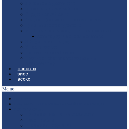
Локальные документы
Воспитательная работа
Студенческий совет
Медико-фармацевтическое отделение
Гуманитарное отделение
Учебная и производственная практика
Антикоррупционная политика
3D-тур по колледжу
У нас в гостях
Попечительский совет
Противодействие терроризму и
экстремизму
НОВОСТИ
ЭИОС
ВСОКО
Меню
ГЛАВНАЯ
СВЕДЕНИЯ ОБ ОБРАЗОВАТЕЛЬНОЙ ОРГАНИЗАЦИИ
ПОСТУПАЮЩИМ
Приёмная кампания 2026-2027
План приёма
Стоимость обучения