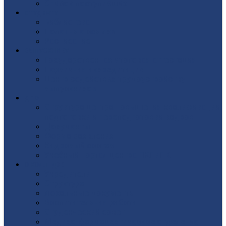
Список поступивших
СТУДЕНТУ
Библиотека
Полезные ссылки
Расписание
ВЫПУСКНИКУ
Государственная итоговая аттестация
Первичная аккредитация
Центр содействия трудоустройству
выпускников
ДПО
Структура центра повышения квалификации,
подготовки и переподготовки кадров
Документы
Форма заявления
Кадровый состав
Учебный портал центра ПКПиПК
О КОЛЛЕДЖЕ
Учредители
Структура
Локальные документы
Воспитательная работа
Студенческий совет
Медико-фармацевтическое отделение