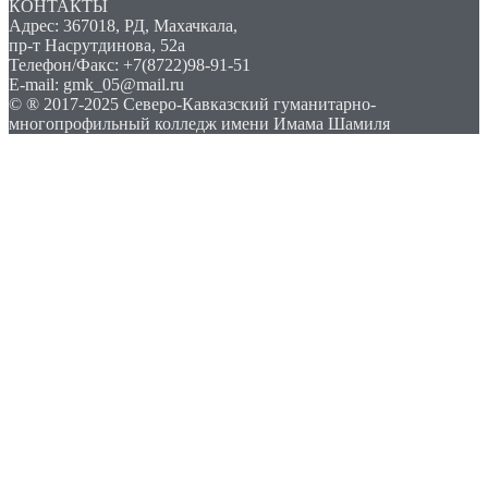
КОНТАКТЫ
Адрес: 367018, РД, Махачкала,
пр-т Насрутдинова, 52а
Телефон/Факс: +7(8722)98-91-51
E-mail: gmk_05@mail.ru
© ® 2017-2025 Северо-Кавказский гуманитарно-
многопрофильный колледж имени Имама Шамиля