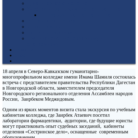
Гуманитарное отделение
Учебная и производственная практика
Антикоррупционная политика
3D-тур по колледжу
У нас в гостях
Попечительский совет
Противодействие терроризму и
экстремизму
НОВОСТИ
ЭИОС
ВСОКО
18 апреля в Северо-Кавказском гуманитарно-
многопрофильном колледже имени Имама Шамиля состоялась
встреча с представителем правительства Республики Дагестан
в Новгородской области, заместителем председателя
Новгородского регионального отделения Ассамблеи народов
России, Заирбеком Меджидовым.
Одним из ярких моментов визита стала экскурсия по учебным
кабинетам колледжа, где Заирбек Атаевич посетил
лаборатории фармацевтики, аудитории, где будущие юристы
могут практиковать опыт судебных заседаний, кабинеты
отделения «Сестринское дело», оснащенные современным
оборудованием.